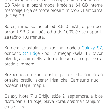
GB RAM-a, a bazni model kreće sa 64 GB interne
memorije, koja se može proširiti microSD karticama
do 256 GB.
Baterija ima kapacitet od 3.500 mAh, a pomoću
brzog USB-C punjača od 0 do 100% će se napuniti
za tačno 100 minuta.
Kamera je ostala ista kao na modelu
Galaxy S7
,
odnosno
S7 Edg
e - od 12 megapiksela, 1,7 otvor
blende, a snima 4K video, odnosno 5 megapiksela
prednja kamera.
Bezbednosti nikad dosta, pa uz klasični čitač
otisaka prstiju, skener Irisa oka, Samsung nudi i
posebnu tajnu mapu.
Galaxy Note 7 u Srbiju stiže 2. septembra, a biće
dostupan u tri boje, plava koral, srebrna titanijum i
crna oniks.