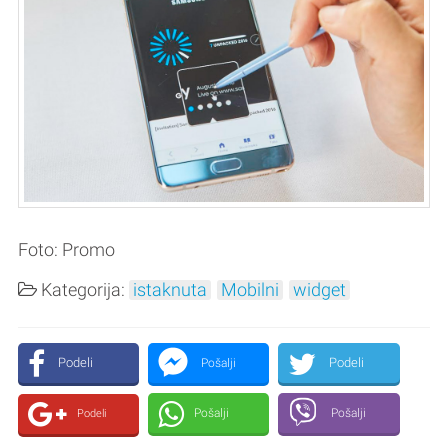
Foto: Promo
Kategorija:
istaknuta
Mobilni
widget
Podeli
Podeli
Pošalji
Pošalji
Pošalji
Podeli