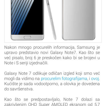
Nakon mnogo procurelih informacija, Samsung je
upravo predstavio novi Galaxy Note7. Kao što se
već pisalo, broj 6 je preskočen kako bi se brojevi u
Note i S seriji izjednačili.
Galaxy Note 7 odlikuje odličan izgled koji smo već
mogli da vidimo na
procurelim fotografijama
, i
ovoj
.
Kućište je sada vodootporno, a olovka je dovedena
do savršenstva.
Kao što se predpostavljalo, Note 7 dolazi sa
zakrivljenim QHD Super AMOLED ekranom od 5,7