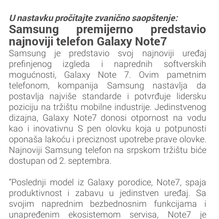
U nastavku pročitajte zvanično saopštenje:
Samsung premijerno predstavio
najnoviji telefon Galaxy Note7
Samsung je predstavio svoj najnoviji uređaj
prefinjenog izgleda i naprednih softverskih
mogućnosti, Galaxy Note 7. Ovim pametnim
telefonom, kompanija Samsung nastavlja da
postavlja najviše standarde i potvrđuje lidersku
poziciju na tržištu mobilne industrije. Jedinstvenog
dizajna, Galaxy Note7 donosi otpornost na vodu
kao i inovativnu S pen olovku koja u potpunosti
oponaša lakoću i preciznost upotrebe prave olovke.
Najnoviji Samsung telefon na srpskom tržištu biće
dostupan od 2. septembra.
“Poslednji model iz Galaxy porodice, Note7, spaja
produktivnost i zabavu u jedinstven uređaj. Sa
svojim naprednim bezbednosnim funkcijama i
unapređenim ekosistemom servisa, Note7 je