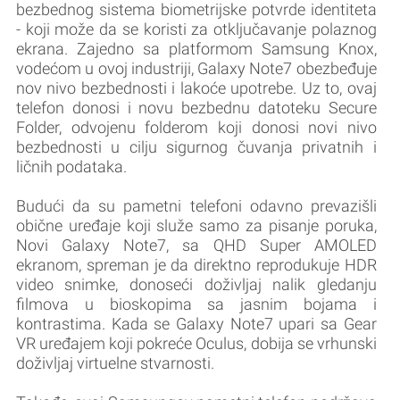
bezbednog sistema biometrijske potvrde identiteta
- koji može da se koristi za otključavanje polaznog
ekrana. Zajedno sa platformom Samsung Knox,
vodećom u ovoj industriji, Galaxy Note7 obezbeđuje
nov nivo bezbednosti i lakoće upotrebe. Uz to, ovaj
telefon donosi i novu bezbednu datoteku Secure
Folder, odvojenu folderom koji donosi novi nivo
bezbednosti u cilju sigurnog čuvanja privatnih i
ličnih podataka.
Budući da su pametni telefoni odavno prevazišli
obične uređaje koji služe samo za pisanje poruka,
Novi Galaxy Note7, sa QHD Super AMOLED
ekranom, spreman je da direktno reprodukuje HDR
video snimke, donoseći doživljaj nalik gledanju
filmova u bioskopima sa jasnim bojama i
kontrastima. Kada se Galaxy Note7 upari sa Gear
VR uređajem koji pokreće Oculus, dobija se vrhunski
doživljaj virtuelne stvarnosti.