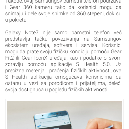
Takođe, ovaj Samsungov pametni telefon podržava
i Gear 360 kameru tako da korisnici mogu da
snimaju i dele svoje snimke od 360 stepeni, dok su
u pokretu.
Galaxy Note7 nije samo pametni telefon već
predstavlja tačku povezivanja na Samsungov
ekosistem uređaja, softvera i servisa. Korisnici
mogu da prate svoju fizičku kondiciju pomoću Gear
Fit2 ili Gear IconX uređaja, kao i podatke o svom
zdravlju pomoću aplikacije S Health 5.0. Uz
precizna merenja i praćenja fizičkih aktivnosti, ova
S Health aplikacija omogućava korisnicima da
ostanu u vezi sa porodicom i prijateljima, deleći
svoja dostignuća u pogledu fizičkih aktivnosti.