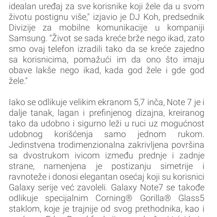
idealan uređaj za sve korisnike koji žele da u svom
životu postignu više," izjavio je DJ Koh, predsednik
Divizije za mobilne komunikacije u kompaniji
Samsung. "Život se sada kreće brže nego ikad, zato
smo ovaj telefon izradili tako da se kreće zajedno
sa korisnicima, pomažući im da ono što imaju
obave lakše nego ikad, kada god žele i gde god
žele."
Iako se odlikuje velikim ekranom 5,7 inča, Note 7 je i
dalje tanak, lagan i prefinjenog dizajna, kreiranog
tako da udobno i sigurno leži u ruci uz mogućnost
udobnog korišćenja samo jednom rukom.
Jedinstvena trodimenzionalna zakrivljena površina
sa dvostrukom ivicom između prednje i zadnje
strane, namenjena je postizanju simetrije i
ravnoteže i donosi elegantan osećaj koji su korisnici
Galaxy serije već zavoleli. Galaxy Note7 se takođe
odlikuje specijalnim Corning® Gorilla® Glass5
staklom, koje je trajnije od svog prethodnika, kao i