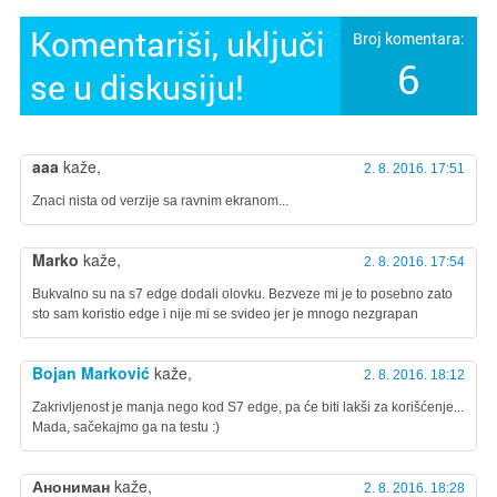
Komentariši, uključi
Broj komentara:
6
se u diskusiju!
aaa
kaže,
2. 8. 2016. 17:51
Znaci nista od verzije sa ravnim ekranom...
Marko
kaže,
2. 8. 2016. 17:54
Bukvalno su na s7 edge dodali olovku. Bezveze mi je to posebno zato
sto sam koristio edge i nije mi se svideo jer je mnogo nezgrapan
Bojan Marković
kaže,
2. 8. 2016. 18:12
Zakrivljenost je manja nego kod S7 edge, pa će biti lakši za korišćenje...
Mada, sačekajmo ga na testu :)
Анониман
kaže,
2. 8. 2016. 18:28