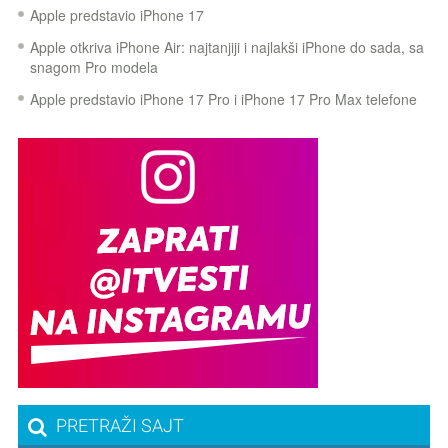
Apple predstavio iPhone 17
Apple otkriva iPhone Air: najtanjiji i najlakši iPhone do sada, sa
snagom Pro modela
Apple predstavio iPhone 17 Pro i iPhone 17 Pro Max telefone
PRETRAŽI SAJT