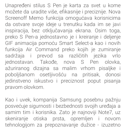
Unapređeni stilus S Pen je karta za svet u kome
možete da uradite više, efikasnije i preciznije. Nova
Screenoff Memo funkcija omogućava korisnicima
da ostvare svoje ideje u trenutku kada im se javi
inspiracija, bez otključavanja ekrana. Osim toga,
preko S Pen-a jednostavno je i kreiranje i deljenje
GIF animacija pomoću Smart Select-a kao i novih
funkcija Air Command preko kojih je zumiranje
sadržaja i prevod sa različitih jezika vrlo
jednostavan. Takođe, nova S Pen olovka,
ažuriranog dizajna sa malim vrhom pisaljke i
poboljšanom osetljivošću na pritisak, donosi
jedinstveno iskustvo i preciznost poput pisanja
pravom olovkom.
Kao i uvek, kompanija Samsung posebnu pažnju
posvećuje sigurnosti i bezbednosti svojih uređaja a
samim tim i korisnika. Zato je najnoviji Note7, uz
skeniranje otiska prsta, opremljen i novom
tehnologijom za prepoznavanje dužice - izuzetno