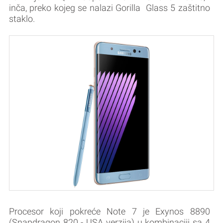
inča, preko kojeg se nalazi Gorilla Glass 5 zaštitno
staklo.
Procesor koji pokreće Note 7 je Exynos 8890
(Snapdragon 820 - USA verzija) u kombinaciji sa 4