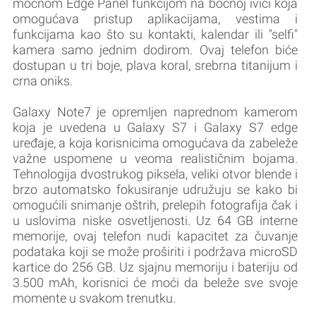
moćnom Edge Panel funkcijom na bočnoj ivici koja
omogućava pristup aplikacijama, vestima i
funkcijama kao što su kontakti, kalendar ili "selfi"
kamera samo jednim dodirom. Ovaj telefon biće
dostupan u tri boje, plava koral, srebrna titanijum i
crna oniks.
Galaxy Note7 je opremljen naprednom kamerom
koja je uvedena u Galaxy S7 i Galaxy S7 edge
uređaje, a koja korisnicima omogućava da zabeleže
važne uspomene u veoma realističnim bojama.
Tehnologija dvostrukog piksela, veliki otvor blende i
brzo automatsko fokusiranje udružuju se kako bi
omogućili snimanje oštrih, prelepih fotografija čak i
u uslovima niske osvetljenosti. Uz 64 GB interne
memorije, ovaj telefon nudi kapacitet za čuvanje
podataka koji se može proširiti i podržava microSD
kartice do 256 GB. Uz sjajnu memoriju i bateriju od
3.500 mAh, korisnici će moći da beleže sve svoje
momente u svakom trenutku.