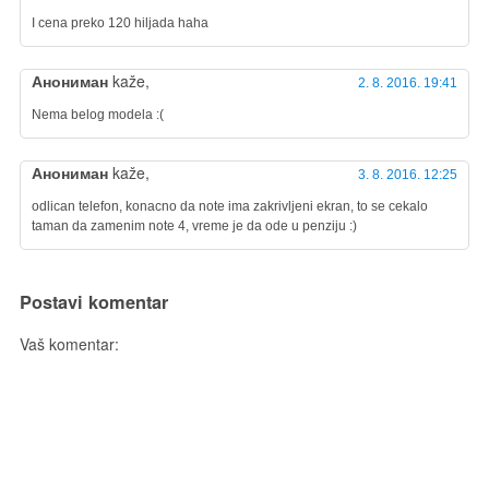
I cena preko 120 hiljada haha
Анониман
kaže,
2. 8. 2016. 19:41
Nema belog modela :(
Анониман
kaže,
3. 8. 2016. 12:25
odlican telefon, konacno da note ima zakrivljeni ekran, to se cekalo
taman da zamenim note 4, vreme je da ode u penziju :)
Postavi komentar
Vaš komentar: