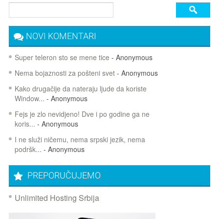
NOVI KOMENTARI
Super teleron sto se mene tice
- Anonymous
Nema bojaznosti za pošteni svet
- Anonymous
Kako drugačije da nateraju ljude da koriste
Window...
- Anonymous
Fejs je zlo nevidjeno! Dve i po godine ga ne
koris...
- Anonymous
I ne služi ničemu, nema srpski jezik, nema
podršk...
- Anonymous
PREPORUČUJEMO
Unlimited Hosting Srbija