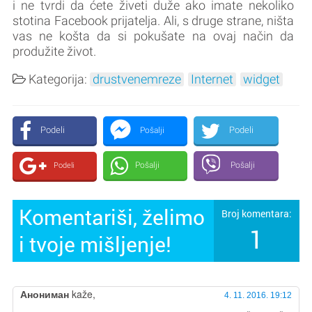
i ne tvrdi da ćete živeti duže ako imate nekoliko
stotina Facebook prijatelja. Ali, s druge strane, ništa
vas ne košta da si pokušate na ovaj način da
produžite život.
Kategorija:
drustvenemreze
Internet
widget
Podeli
Podeli
Pošalji
Pošalji
Pošalji
Podeli
Komentariši, želimo
Broj komentara:
1
i tvoje mišljenje!
Анониман
kaže,
4. 11. 2016. 19:12