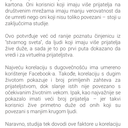
kartona. Oni korisnici koji imaju više prijatelja na
društvenim mrežama imaju manju verovatnost da
će umreti nego oni koji nisu toliko povezani – stoji u
zaključcima studije.
Ovo potvrđuje već od ranije poznatu činjenicu iz
"stvarnog sveta", da ljudi koji imaju više prijatelja
žive duže, a sada je to po prvi puta dokazano da
vredi i za virtuelna prijateljstva.
Najveću korelaciju s dugovečnošću ima umereno
korištenje Facebook-a. Takođe, korelaciju s dugim
životom pokazuje i broj primljenih zahteva za
prijateljstvom, dok slanje istih nije povezano s
očekivanim životnim vekom. Ipak, kao najvažnije se
pokazalo imati veći broj prijatelja – jer takvi
korisnici žive primetno duže od onih koji su
povezani s manjim krugom ljudi.
Naravno, studija tek dovodi ove faktore u korelaciju