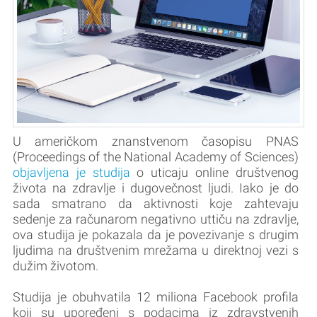
U američkom znanstvenom časopisu PNAS
(Proceedings of the National Academy of Sciences)
objavljena je studija
o uticaju online društvenog
života na zdravlje i dugovečnost ljudi. Iako je do
sada smatrano da aktivnosti koje zahtevaju
sedenje za računarom negativno uttiču na zdravlje,
ova studija je pokazala da je povezivanje s drugim
ljudima na društvenim mrežama u direktnoj vezi s
dužim životom.
Studija je obuhvatila 12 miliona Facebook profila
koji su upoređeni s podacima iz zdravstvenih