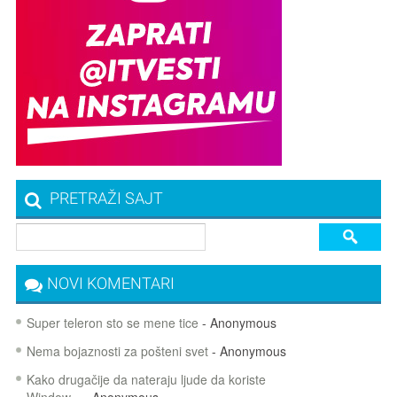
PRETRAŽI SAJT
NOVI KOMENTARI
Super teleron sto se mene tice
- Anonymous
Nema bojaznosti za pošteni svet
- Anonymous
Kako drugačije da nateraju ljude da koriste
Window...
- Anonymous