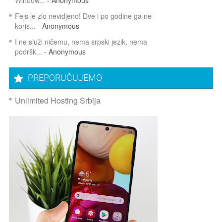
Fejs je zlo nevidjeno! Dve i po godine ga ne
koris...
- Anonymous
I ne služi ničemu, nema srpski jezik, nema
podršk...
- Anonymous
PREPORUČUJEMO
Unlimited Hosting Srbija