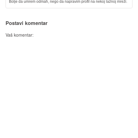
Bolje da umrem odmah, nego da napravim profil na nekoj lažnoj mreži.
Postavi komentar
Vaš komentar: