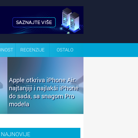
DNOST
RECENZIJE
OSTALO
Apple otkriva iPhone Air:
najtanjiji i najlakši iPhone
do sada, sa snagom Pro
modela
NAJNOVIJE