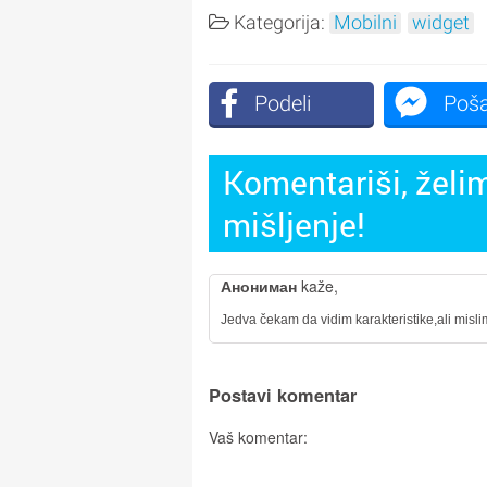
Kategorija:
Mobilni
widget
Podeli
Poša
Komentariši, želim
mišljenje!
Анониман
kaže,
Jedva čekam da vidim karakteristike,ali misli
Postavi komentar
Vaš komentar: