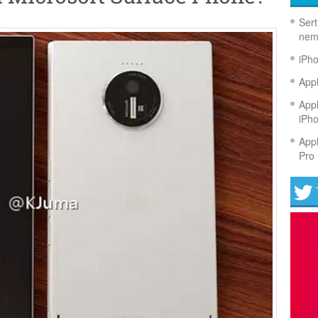
Sert
nem
iPh
Appl
Appl
iPh
Appl
Pro 