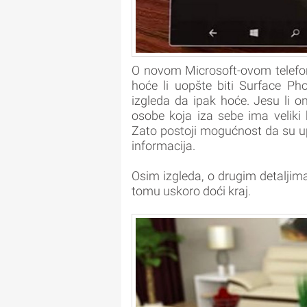
O novom Microsoft-ovom telefon
hoće li uopšte biti Surface Pho
izgleda da ipak hoće. Jesu li oni
osobe koja iza sebe ima veliki b
Zato postoji mogućnost da su up
informacija.
Osim izgleda, o drugim detalji
tomu uskoro doći kraj.