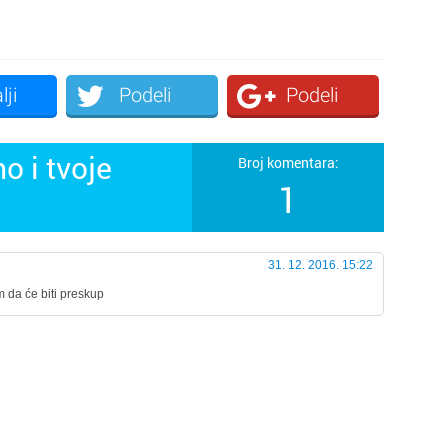
lji
Podeli
Podeli
o i tvoje
Broj komentara:
1
31. 12. 2016. 15:22
m da će biti preskup