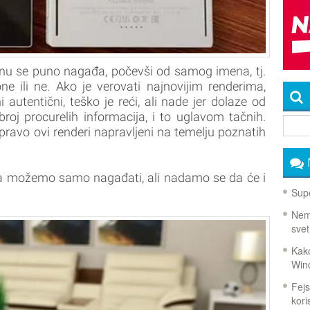
u se puno nagađa, počevši od samog imena, tj.
ne ili ne. Ako je verovati najnovijim renderima,
 autentični, teško je reći, ali nade jer dolaze od
roj procurelih informacija, i to uglavom tačnih.
ravo ovi renderi napravljeni na temelju poznatih
ma možemo samo nagađati, ali nadamo se da će i
Supe
Nema
svet
Kako
Win
Fejs
koris