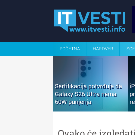
POČETNA
HARDVER
SOF
Sertifikacija potvrđuje da
i
Galaxy S26 Ultra nema
p
60W punjenja
r
Ovako će izgledat