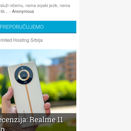
 služi ničemu, nema srpski jezik, nema
šk...
- Anonymous
PREPORUČUJEMO
imited Hosting Srbija
cenzija: Realme 11
ro