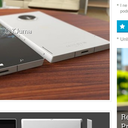
I ne
podr
Unl
Re
P