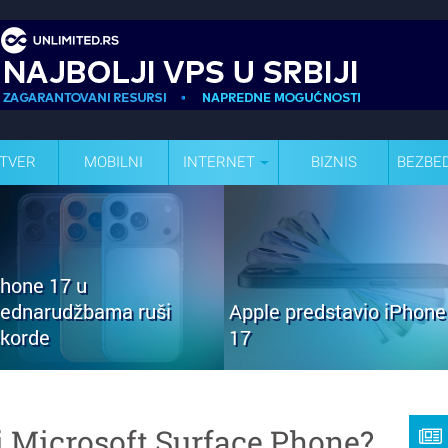
TVER
MOBILNI
INTERNET
BIZNIS
BEZBE
Phone 17 u
rednarudžbama ruši
Apple predstavio iPhone
ekorde
17
i Microsoft Surface Phone?