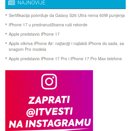
NAJNOVIJE
Sertifikacija potvrđuje da Galaxy S26 Ultra nema 60W punjenja
iPhone 17 u prednarudžbama ruši rekorde
Apple predstavio iPhone 17
Apple otkriva iPhone Air: najtanjiji i najlakši iPhone do sada, sa
snagom Pro modela
Apple predstavio iPhone 17 Pro i iPhone 17 Pro Max telefone