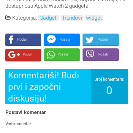
dostupnosti Apple Watch 2 gadgeta.
Kategorija:
Gadgeti
Trendovi
widget
Podeli
Podeli
Pošalji
Pošalji
Pošalji
Podeli
Komentariši! Budi
Broj komentara:
prvi i započni
0
diskusiju!
Postavi komentar
Vaš komentar: