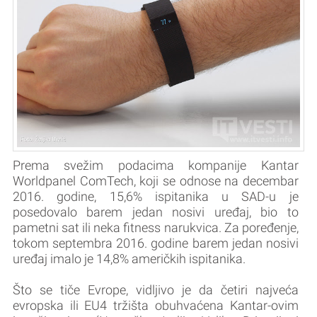
Prema svežim podacima kompanije Kantar
Worldpanel ComTech, koji se odnose na decembar
2016. godine, 15,6% ispitanika u SAD-u je
posedovalo barem jedan nosivi uređaj, bio to
pametni sat ili neka fitness narukvica. Za poređenje,
tokom septembra 2016. godine barem jedan nosivi
uređaj imalo je 14,8% američkih ispitanika.
Što se tiče Evrope, vidljivo je da četiri najveća
evropska ili EU4 tržišta obuhvaćena Kantar-ovim