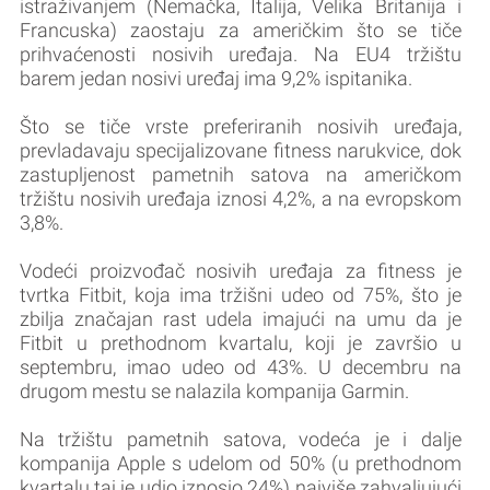
istraživanjem (Nemačka, Italija, Velika Britanija i
Francuska) zaostaju za američkim što se tiče
prihvaćenosti nosivih uređaja. Na EU4 tržištu
barem jedan nosivi uređaj ima 9,2% ispitanika.
Što se tiče vrste preferiranih nosivih uređaja,
prevladavaju specijalizovane fitness narukvice, dok
zastupljenost pametnih satova na američkom
tržištu nosivih uređaja iznosi 4,2%, a na evropskom
3,8%.
Vodeći proizvođač nosivih uređaja za fitness je
tvrtka Fitbit, koja ima tržišni udeo od 75%, što je
zbilja značajan rast udela imajući na umu da je
Fitbit u prethodnom kvartalu, koji je završio u
septembru, imao udeo od 43%. U decembru na
drugom mestu se nalazila kompanija Garmin.
Na tržištu pametnih satova, vodeća je i dalje
kompanija Apple s udelom od 50% (u prethodnom
kvartalu taj je udio iznosio 24%) najviše zahvaljujući