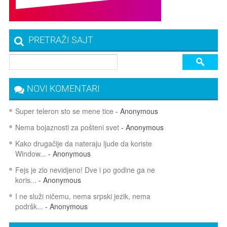
PRETRAŽI SAJT
NOVI KOMENTARI
Super teleron sto se mene tice
- Anonymous
Nema bojaznosti za pošteni svet
- Anonymous
Kako drugačije da nateraju ljude da koriste
Window...
- Anonymous
Fejs je zlo nevidjeno! Dve i po godine ga ne
koris...
- Anonymous
I ne služi ničemu, nema srpski jezik, nema
podršk...
- Anonymous