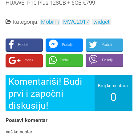
HUAWEI P10 Plus 128GB + 6GB €799
Kategorija:
Mobilni
MWC2017
widget
Podeli
Podeli
Pošalji
Pošalji
Pošalji
Podeli
Komentariši! Budi
Broj komentara:
prvi i započni
0
diskusiju!
Postavi komentar
Vaš komentar: