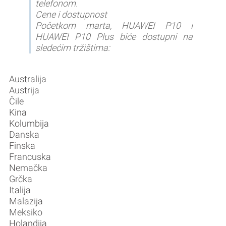
telefonom.
Cene i dostupnost
Početkom marta, HUAWEI P10 i
HUAWEI P10 Plus biće dostupni na
sledećim tržištima:
Australija
Austrija
Čile
Kina
Kolumbija
Danska
Finska
Francuska
Nemačka
Grčka
Italija
Malazija
Meksiko
Holandija