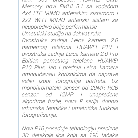
Memory, novi EMUI 5.1 sa vodećom
4x4 LTE MIMO antenskim sistemom i
2x2 Wi-Fi MIMO antenski sistem za
neuporedivo bolje performanse
Umetnički studijo na dohvat ruke
Dvostruka zadnja Leica kamera 2.0
pametnog telefona HUAWEI P10 i
dvostruka zadnja Leica kamera 2.0 Pro
Edition pametnog telefona HUAWEI
P10 Plus, lao i prednja Leica kamera
omogućavaju korisnicima da naprave
veliki izbor fotografija portreta. Uz
monohromatski sensor od 20MP, RGB
senzor od 12MP i unapređene
algoritme fuzije, nova P serija donosi
vrhunske tehničke i umetničke funkcije
fotografisanja.
Novi P10 poseduje tehnologiju precizne
3D detekcije lica koja sa 190 tačaka