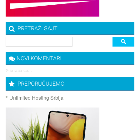
PRETRAŽI SAJT
NOVI KOMENTARI
Учитава се...
PREPORUČUJEMO
Unlimited Hosting Srbija