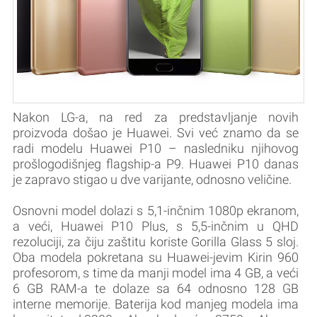
Nakon LG-a, na red za predstavljanje novih
proizvoda došao je Huawei. Svi već znamo da se
radi modelu Huawei P10 – nasledniku njihovog
prošlogodišnjeg flagship-a P9. Huawei P10 danas
je zapravo stigao u dve varijante, odnosno veličine.
Osnovni model dolazi s 5,1-inčnim 1080p ekranom,
a veći, Huawei P10 Plus, s 5,5-inčnim u QHD
rezoluciji, za čiju zaštitu koriste Gorilla Glass 5 sloj.
Oba modela pokretana su Huawei-jevim Kirin 960
profesorom, s time da manji model ima 4 GB, a veći
6 GB RAM-a te dolaze sa 64 odnosno 128 GB
interne memorije. Baterija kod manjeg modela ima