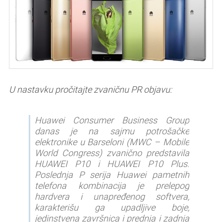
U nastavku pročitajte zvaničnu PR objavu:
Huawei Consumer Business Group
danas je na sajmu potrošačke
elektronike u Barseloni (MWC – Mobile
World Congress) zvanično predstavila
HUAWEI P10 i HUAWEI P10 Plus.
Poslednja P serija Huawei pametnih
telefona kombinacija je prelepog
hardvera i unapređenog softvera,
karakterišu ga upadljive boje,
jedinstvena završnica i prednja i zadnja