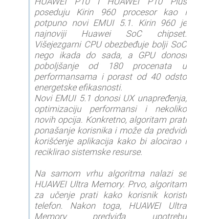
HUAWEI P10 i HUAWEI P10 Plus
poseduju Kirin 960 procesor kao i
potpuno novi EMUI 5.1. Kirin 960 je
najnoviji Huawei SoC chipset.
Višejezgarni CPU obezbeđuje bolji SoC
nego ikada do sada, a GPU donosi
poboljšanje od 180 procenata u
performansama i porast od 40 odsto
energetske efikasnosti.
Novi EMUI 5.1 donosi UX unapređenja,
optimizaciju performansi i nekoliko
novih opcija. Konkretno, algoritam prati
ponašanje korisnika i može da predvidi
korišćenje aplikacija kako bi alocirao i
reciklirao sistemske resurse.
Na samom vrhu algoritma nalazi se
HUAWEI Ultra Memory. Prvo, algoritam
za učenje prati kako korisnik koristi
telefon. Nakon toga, HUAWEI Ultra
Memory predviđa upotrebu