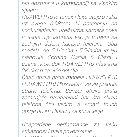
biti dostupna u kombinaciji sa visokim
sjajem.
HUAWEI P10 je tanak i lako staje u ruku
uz svega 6.98mm. U poređenju sa
konkurentskim uređajima, kamera nove
P serije nije isturena već je u ravni sa
zadnjim delom kućišta telefona. Oba
modela, od 5.1-incha i 5.5-incha imaju
najnovije Corning Gorilla 5 Glass i
uzane ivice, dok HUAWEI P10 Plus ima
2K ekran za više detalja.
Čitač otiska prsta modela HUAWEI P10
i HUAWEI P10 Plus nalazi se sa prednje
strane telefona. Senzor otiska prsta
zamenjuje navigacioni bar što ekran
telefona čini većim, a smart touch
opcije bržim i lakšim za korišćenje.
Unapređene performance za veću
efikasnost I bolje povezivanje