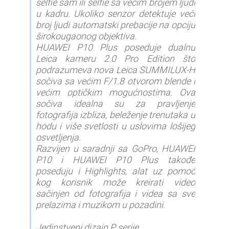
selfie sam ili selfie sa većim brojem ljudi
u kadru. Ukoliko senzor detektuje veći
broj ljudi automatski prebacije na opciju
širokougaonog objektiva.
HUAWEI P10 Plus poseduje dualnu
Leica kameru 2.0 Pro Edition što
podrazumeva nova Leica SUMMILUX-H
sočiva sa većim F/1.8 otvorom blende i
većim optičkim mogućnostima. Ova
sočiva idealna su za pravljenje
fotografija izbliza, beleženje trenutaka u
hodu i više svetlosti u uslovima lošijeg
osvetljenja.
Razvijen u saradnji sa GoPro, HUAWEI
P10 i HUAWEI P10 Plus takođe
poseduju i Highlights, alat uz pomoć
kog korisnik može kreirati video
sačinjen od fotografija i videa sa sve
prelazima i muzikom u pozadini.
Jedinstveni dizajn P serije