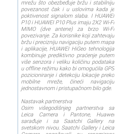
mrežu što obezbeđuje bržu i stabilniju
povezanost čak i u uslovima kada je
poktivenost signalom slaba. I HUAWEI
P10 i HUAWEI P10 Plus imaju 2X2 Wi-Fi
MIMO (dve antene) za brzo Wi-Fi
povezivanje. Za korisnike koji zahtevaju
bržu i precizniju navigaciju putem mapa
i aplikacije, HUAWEI HiGeo tehnologija
kombinuje prediktivno praćenje putem
više senzora i veliku količinu podataka
u offline režimu kako bi omogućila GPS
pozicioniranje i detekciju lokacije preko
mobilne mreže, čineći navigaciju
jednostavnom i pristupačnom bilo gde.
Nastavak partnerstva
Osim višegodišnjeg partnerstva sa
Leica Camera i Pantone, Huawei
sarađuje i sa Saatchi Gallery na
svetskom nivou. Saatchi Gallery i Leica