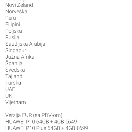
Novi Zeland
Norveška
Peru
Filipini
Poljska
Rusija
Saudijska Arabija
Singapur
Južna Afrika
Španija
Švedska
Tajland
Turska
UAE
UK
Vijetnam
Verzija EUR (sa PDV-om)
HUAWEI P10 64GB + 4GB €649
HUAWEI P10 Plus 64GB + 4GB €699