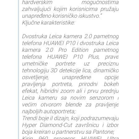
hardverskim mogućnostima
zahvaljujući kojim korisnicima pružaju
unapređeno korisničko iskustvo.”
Ključne karakteristike:
Dvostruka Leica kamera 2.0 pametnog
telefona HUAWEI P10 i dvostruka Leica
kamera 2.0 Pro Edition pametnog
telefona HUAWEI P10 Plus, prave
umetničke portrete uz preciznu
tehnologiju 3D detekcije lica, dinamičko
osvetljenje, unapređene opcije
pravljenja portreta, prirodni bokeh
efekat, hibridni zoom ali i prvu prednju
Leica kameru sa novim senzorom i
većim otvorom blende za pravljenje
najboljih autoportreta;
Trendi boje iI dizajn, koji podrazumevaju
Hyper Diamond-Cut završnicu i izbor
boja kreiran u partnerstvu sa Pantone;
Kirin 960 procesor, HUAWEI Ultra