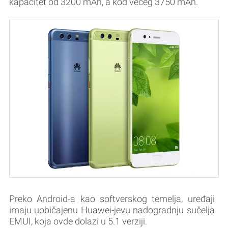
kapacitet od 3200 mAh, a kod većeg 3750 mAh.
Preko Android-a kao softverskog temelja, uređaji
imaju uobičajenu Huawei-jevu nadogradnju sučelja
EMUI, koja ovde dolazi u 5.1 verziji.