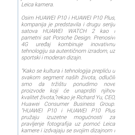
Leica kamera.
Osim HUAWEI P10 i HUAWEI P10 Plus,
kompanija je predstavila i drugu seriju
satova HUAWEI WATCH 2 kao i
pametni sat Porsche Design. Prenosivi
4G uređaj kombinuje inovativnu
tehnologiju sa autentičnom izradom, uz
sportski i moderan dizajn.
“Kako se kultura i tehnologija prepliću u
svakom segment naših života, odlučili
smo da tržištu ponudimo nove
proizvode koji će unaprditi njihov
kvalitet života,”rekao je Richard Yu, CEO,
Huawei Consumer Business Group.
“HUAWEI P10 i HUAWEI P10 Plus
pružaju izuzetne mogućnosti za
pravljenje fotografija uz pomoć Leica
kamere i izdvajaju se svojim dizajnom i