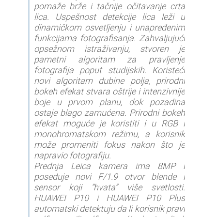
pomaže brže i tačnije očitavanje crta
lica. Uspešnost detekcije lica leži u
dinamičkom osvetljenju i unapređenim
funkcijama fotografisanja. Zahvaljujući
opsežnom istraživanju, stvoren je
pametni algoritam za pravljenje
fotografija poput studijskih. Koristeći
novi algoritam dubine polja, prirodni
bokeh efekat stvara oštrije i intenzivnije
boje u prvom planu, dok pozadina
ostaje blago zamućena. Prirodni bokeh
efekat moguće je koristiti i u RGB i
monohromatskom režimu, a korisnik
može promeniti fokus nakon što je
napravio fotografiju.
Prednja Leica kamera ima 8MP i
poseduje novi F/1.9 otvor blende i
sensor koji “hvata” više svetlosti.
HUAWEI P10 i HUAWEI P10 Plus
automatski detektuju da li korisnik pravi