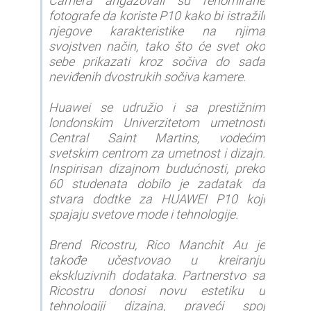
Camera angažovali su renomirane
fotografe da koriste P10 kako bi istražili
njegove karakteristike na njima
svojstven način, tako što će svet oko
sebe prikazati kroz sočiva do sada
neviđenih dvostrukih sočiva kamere.
Huawei se udružio i sa prestižnim
londonskim Univerzitetom umetnosti
Central Saint Martins, vodećim
svetskim centrom za umetnost i dizajn.
Inspirisan dizajnom budućnosti, preko
60 studenata dobilo je zadatak da
stvara dodtke za HUAWEI P10 koji
spajaju svetove mode i tehnologije.
Brend Ricostru, Rico Manchit Au je
takođe učestvovao u kreiranju
ekskluzivnih dodataka. Partnerstvo sa
Ricostru donosi novu estetiku u
tehnologiji dizajna, praveći spoj