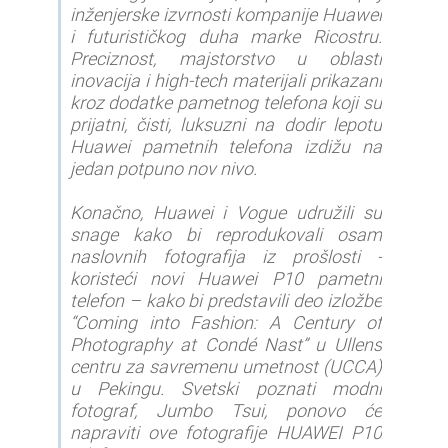
inženjerske izvrnosti kompanije Huawei
i futurističkog duha marke Ricostru.
Preciznost, majstorstvo u oblasti
inovacija i high-tech materijali prikazani
kroz dodatke pametnog telefona koji su
prijatni, čisti, luksuzni na dodir lepotu
Huawei pametnih telefona izdižu na
jedan potpuno nov nivo.
Konačno, Huawei i Vogue udružili su
snage kako bi reprodukovali osam
naslovnih fotografija iz prošlosti -
koristeći novi Huawei P10 pametni
telefon – kako bi predstavili deo izložbe
“Coming into Fashion: A Century of
Photography at Condé Nast” u Ullens
centru za savremenu umetnost (UCCA)
u Pekingu. Svetski poznati modni
fotograf, Jumbo Tsui, ponovo će
napraviti ove fotografije HUAWEI P10