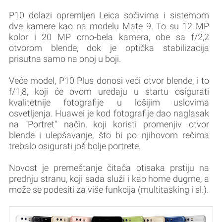
P10 dolazi opremljen Leica sočivima i sistemom
dve kamere kao na modelu Mate 9. To su 12 MP
kolor i 20 MP crno-bela kamera, obe sa f/2,2
otvorom blende, dok je optička stabilizacija
prisutna samo na onoj u boji.
Veće model, P10 Plus donosi veći otvor blende, i to
f/1,8, koji će ovom uređaju u startu osigurati
kvalitetnije fotografije u lošijim uslovima
osvetljenja. Huawei je kod fotografije dao naglasak
na "Portret" način, koji koristi promenjiv otvor
blende i ulepšavanje, što bi po njihovom rečima
trebalo osigurati još bolje portrete.
Novost je premeštanje čitača otisaka prstiju na
prednju stranu, koji sada služi i kao home dugme, a
može se podesiti za više funkcija (multitasking i sl.).