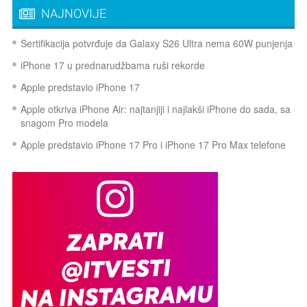
NAJNOVIJE
Sertifikacija potvrđuje da Galaxy S26 Ultra nema 60W punjenja
iPhone 17 u prednarudžbama ruši rekorde
Apple predstavio iPhone 17
Apple otkriva iPhone Air: najtanjiji i najlakši iPhone do sada, sa
snagom Pro modela
Apple predstavio iPhone 17 Pro i iPhone 17 Pro Max telefone