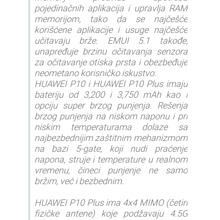
pojedinačnih aplikacija i upravlja RAM
memorijom, tako da se najčešće
korišćene aplikacije i usuge najčešće
učitavaju brže. EMUI 5.1 takođe,
unapređuje brzinu očitavanja senzora
za očitavanje otiska prsta i obezbeđuje
neometano korisničko iskustvo.
HUAWEI P10 i HUAWEI P10 Plus imaju
bateriju od 3,200 i 3,750 mAh kao i
opciju super brzog punjenja. Rešenja
brzog punjenja na niskom naponu i pri
niskim temperaturama dolaze sa
najbezbednijim zaštitnim mehanizmom
na bazi 5-gate, koji nudi praćenje
napona, struje i temperature u realnom
vremenu, čineci punjenje ne samo
bržim, već i bezbednim.
HUAWEI P10 Plus ima 4x4 MIMO (četiri
fizičke antene) koje podžavaju 4.5G