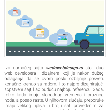
wedowebdesign.rs
Iza domaćeg sajta
stoji duo
web developera i dizajnera, koji je nakon dužeg
odlaganja da se ovom poslu ozbiljnije posveti,
konačno krenuo sa radom. I to najpre dizajnirajući
sopstveni sajt, kao buduću najboju referencu. Sada,
retko kada imaju slobodnog vremena i praznog
hoda, a posao raste. U njihovom slučaju, preporuke
imaju velikog upliva u broju sati provedenim za