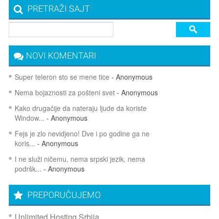
PRETRAŽI SAJT
NOVI KOMENTARI
Super teleron sto se mene tice
- Anonymous
Nema bojaznosti za pošteni svet
- Anonymous
Kako drugačije da nateraju ljude da koriste
Window...
- Anonymous
Fejs je zlo nevidjeno! Dve i po godine ga ne
koris...
- Anonymous
I ne služi ničemu, nema srpski jezik, nema
podršk...
- Anonymous
PREPORUČUJEMO
Unlimited Hosting Srbija