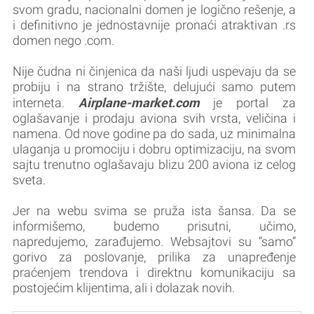
svom gradu, nacionalni domen je logično rešenje, a
i definitivno je jednostavnije pronaći atraktivan .rs
domen nego .com.
Nije čudna ni činjenica da naši ljudi uspevaju da se
probiju i na strano tržište, delujući samo putem
Airplane-market.com
interneta.
je portal za
oglašavanje i prodaju aviona svih vrsta, veličina i
namena. Od nove godine pa do sada, uz minimalna
ulaganja u promociju i dobru optimizaciju, na svom
sajtu trenutno oglašavaju blizu 200 aviona iz celog
sveta.
Jer na webu svima se pruža ista šansa. Da se
informišemo, budemo prisutni, učimo,
napredujemo, zarađujemo. Websajtovi su “samo”
gorivo za poslovanje, prilika za unapređenje
praćenjem trendova i direktnu komunikaciju sa
postojećim klijentima, ali i dolazak novih.