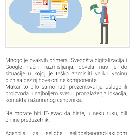
Mnogo je ovakvih primera. Sveopšta digitalizacija i
Google način razmišljanja, dovela nas je do
situacije u kojoj je teško zamisliti veliku većinu
biznisa bez njihove online komponente.
Makar to bilo samo radi prezentovanja usluge ili
proizvoda u najboljem svetlu, pronalaženja lokacija,
kontakta i ažuriranog cenovnika.
Ne morate biti IT-jevac da biste, u neku ruku, bili
online preduzetnik.
Agencija za selidbe selidbebeograd-laki.com