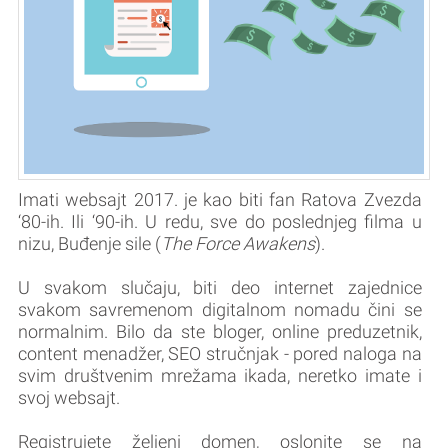
Imati websajt 2017. je kao biti fan Ratova Zvezda
‘80-ih. Ili ‘90-ih. U redu, sve do poslednjeg filma u
nizu, Buđenje sile (
The Force Awakens
).
U svakom slučaju, biti deo internet zajednice
svakom savremenom digitalnom nomadu čini se
normalnim. Bilo da ste bloger, online preduzetnik,
content menadžer, SEO stručnjak - pored naloga na
svim društvenim mrežama ikada, neretko imate i
svoj websajt.
Registrujete željeni domen, oslonite se na