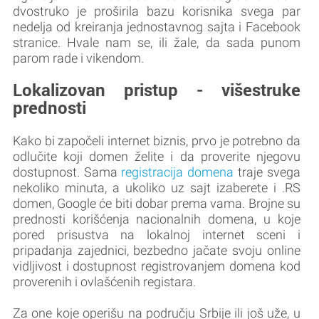
dvostruko je proširila bazu korisnika svega par
nedelja od kreiranja jednostavnog sajta i Facebook
stranice. Hvale nam se, ili žale, da sada punom
parom rade i vikendom.
Lokalizovan pristup - višestruke
prednosti
Kako bi započeli internet biznis, prvo je potrebno da
odlučite koji domen želite i da proverite njegovu
dostupnost. Sama
registracija domena
traje svega
nekoliko minuta, a ukoliko uz sajt izaberete i .RS
domen, Google će biti dobar prema vama. Brojne su
prednosti korišćenja nacionalnih domena, u koje
pored prisustva na lokalnoj internet sceni i
pripadanja zajednici, bezbedno jačate svoju online
vidljivost i dostupnost registrovanjem domena kod
proverenih i ovlašćenih registara.
Za one koje operišu na području Srbije ili još uže, u