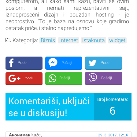
kompjuterom, ali kako sami kažu, baviti se ovim
poslom, a nemati reprezentativni sajt,
iznadprosečni dizajn i pouzdan hosting - je
neoprostivo. “To je baza na osnovu koje gradimo
ostatak priče, i stalno napredujemo.”
Kategorija:
Biznis
Internet
istaknuta
widget
Podeli
Podeli
Pošalji
Pošalji
Pošalji
Podeli
Komentariši, uključi
Broj komentara:
6
se u diskusiju!
Анониман
kaže,
29. 3. 2017. 12:16