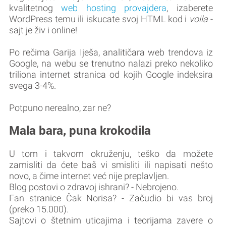
kvalitetnog
web hosting provajdera
, izaberete
WordPress temu ili iskucate svoj HTML kod i
voila
-
sajt je živ i online!
Po rečima Garija Iješa, analitičara web trendova iz
Google, na webu se trenutno nalazi preko nekoliko
triliona internet stranica od kojih Google indeksira
svega 3-4%.
Potpuno nerealno, zar ne?
Mala bara, puna krokodila
U tom i takvom okruženju, teško da možete
zamisliti da ćete baš vi smisliti ili napisati nešto
novo, a čime internet već nije preplavljen.
Blog postovi o zdravoj ishrani? - Nebrojeno.
Fan stranice Čak Norisa? - Začudio bi vas broj
(preko 15.000).
Sajtovi o štetnim uticajima i teorijama zavere o