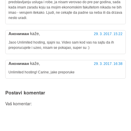
predstavljanju usluga i robe, ja nisam verovao do pre par godina, sada
kada imam zaradu koju sa mojim ekonomskim fakultetom nikada ne bih
imao - verujem itekako. Ljudi, ne cekajte da padne sa neba ili da drzava
nesto uradi.
Анониман
kaže,
29. 3. 2017. 15:22
Jaoo Unlimited hosting, sjajni su. Video sam kod vas na sajtu da ih
preporucujete i uzeo, nisam se pokajao, super su :)
Анониман
kaže,
29. 3. 2017. 16:38
Unlimited hosting! Carine, jake preporuke
Postavi komentar
Vaš komentar: