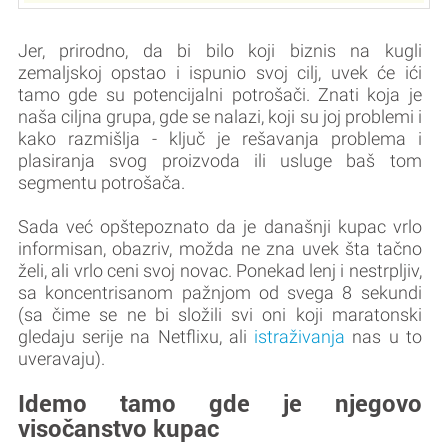
Jer, prirodno, da bi bilo koji biznis na kugli
zemaljskoj opstao i ispunio svoj cilj, uvek će ići
tamo gde su potencijalni potrošači. Znati koja je
naša ciljna grupa, gde se nalazi, koji su joj problemi i
kako razmišlja - ključ je rešavanja problema i
plasiranja svog proizvoda ili usluge baš tom
segmentu potrošača.
Sada već opštepoznato da je današnji kupac vrlo
informisan, obazriv, možda ne zna uvek šta tačno
želi, ali vrlo ceni svoj novac. Ponekad lenj i nestrpljiv,
sa koncentrisanom pažnjom od svega 8 sekundi
(sa čime se ne bi složili svi oni koji maratonski
gledaju serije na Netflixu, ali
istraživanja
nas u to
uveravaju).
Idemo tamo gde je njegovo
visočanstvo kupac