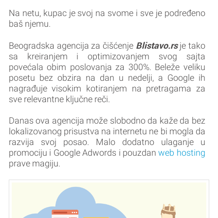
Na netu, kupac je svoj na svome i sve je podređeno
baš njemu.
Blistavo.rs
Beogradska agencija za čišćenje
je tako
sa kreiranjem i optimizovanjem svog sajta
povećala obim poslovanja za 300%. Beleže veliku
posetu bez obzira na dan u nedelji, a Google ih
nagrađuje visokim kotiranjem na pretragama za
sve relevantne ključne reči.
Danas ova agencija može slobodno da kaže da bez
lokalizovanog prisustva na internetu ne bi mogla da
razvija svoj posao. Malo dodatno ulaganje u
promociju i Google Adwords i pouzdan
web hosting
prave magiju.