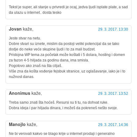
Tekst je super, ali stanje u privredi je ocaj, jedva ljudi isplate plate, a sad
da ulazu u internet.. dosta tesko
Jovan
kaže,
29. 3. 2017. 13:30
Jeste stvar na netu.
Dobre stvari su iznete, mislim da postoji veliki potencijal da se tako
dodje do neke veće skupine ljudi i to za mali budzet.
Pristojna WP tema za početak može koštati i 5 dolara, hosting i domen
za fazon 4-5 hiljada za godinu dana, ima smisla.
Pogotovo ako znaš na šta ciljaš.
Više zna da košta vođenje fejsbuk stranice, uz oglašavanje, iako je i to
nužnost danas.
Anonimus
kaže,
29. 3. 2017. 13:52
Treba samo znati šta hoćeš. Resursi su ti tu, na dohvat ruke.
Dobra ideja i par hiljada dinara, i možeš da pokreneš nešto svoje.
Manojlo
kaže,
29. 3. 2017. 14:36
Ne bi verovali kakvo se blago krije u internet prodaji i generalno