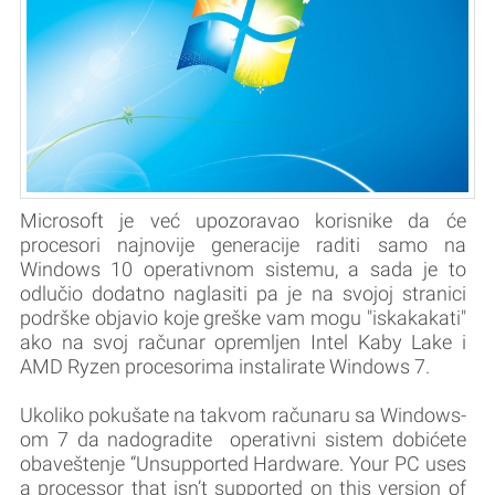
Microsoft je već upozoravao korisnike da će
procesori najnovije generacije raditi samo na
Windows 10 operativnom sistemu, a sada je to
odlučio dodatno naglasiti pa je na svojoj stranici
podrške objavio koje greške vam mogu "iskakakati"
ako na svoj računar opremljen Intel Kaby Lake i
AMD Ryzen procesorima instalirate Windows 7.
Ukoliko pokušate na takvom računaru sa Windows-
om 7 da nadogradite operativni sistem dobićete
obaveštenje “Unsupported Hardware. Your PC uses
a processor that isn’t supported on this version of