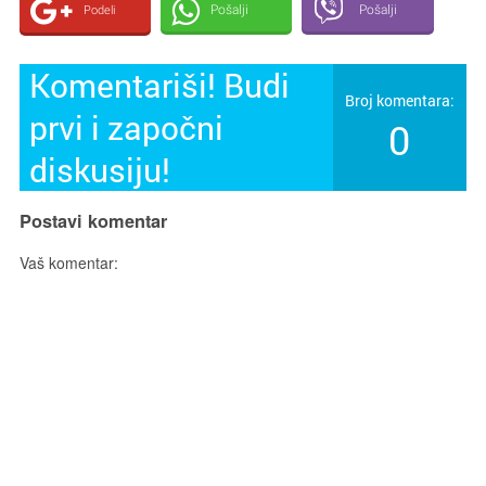
Pošalji
Pošalji
Podeli
Komentariši! Budi
Broj komentara:
prvi i započni
0
diskusiju!
Postavi komentar
Vaš komentar: