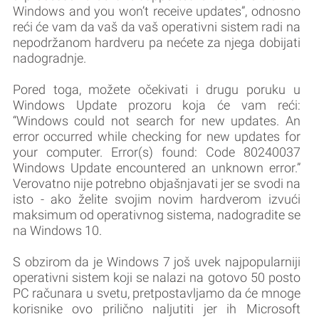
Windows and you won’t receive updates”, odnosno
reći će vam da vaš da vaš operativni sistem radi na
nepodržanom hardveru pa nećete za njega dobijati
nadogradnje.
Pored toga, možete očekivati i drugu poruku u
Windows Update prozoru koja će vam reći:
“Windows could not search for new updates. An
error occurred while checking for new updates for
your computer. Error(s) found: Code 80240037
Windows Update encountered an unknown error.”
Verovatno nije potrebno objašnjavati jer se svodi na
isto - ako želite svojim novim hardverom izvući
maksimum od operativnog sistema, nadogradite se
na Windows 10.
S obzirom da je Windows 7 još uvek najpopularniji
operativni sistem koji se nalazi na gotovo 50 posto
PC računara u svetu, pretpostavljamo da će mnoge
korisnike ovo prilično naljutiti jer ih Microsoft