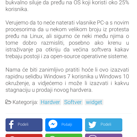
bukvalno siluje da pređu na OS koji koristi oko 25%
korisnika.
Verujemo da to neće naterati vlasnike PC-a s novim
procesorima da u nekom velikom broju iz protesta
pređu na Linux, ali sigurno će neki među njima o
tome dobro razmisliti, posebno ako krenu u
istraživanje pa otkriju da većina softvera kakav
trebaju postoji i za open-source operativne sisteme.
Nama će biti zanimljivo pratiti hoće li ovo izazvati
rapidnu selidbu Windows 7 korisnika u Windows 10
okruženje, a vidjećemo i može li izazvati i kakvu
stagnaciju u prodaji novog hardvera.
Kategorija:
Hardver
Softver
widget
Podeli
Podeli
Pošalji