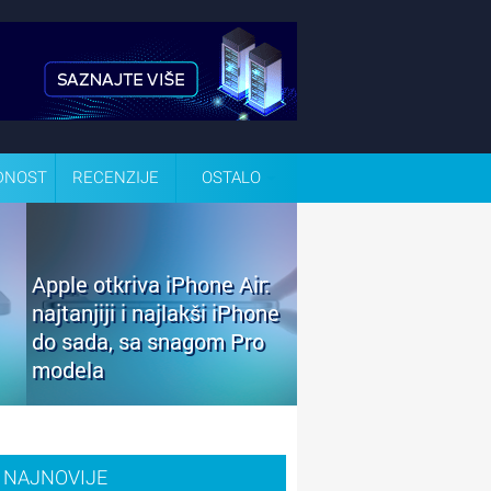
DNOST
RECENZIJE
OSTALO
Apple otkriva iPhone Air:
najtanjiji i najlakši iPhone
do sada, sa snagom Pro
modela
NAJNOVIJE