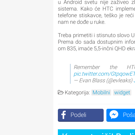
u Android svetu nije zaživeo 
sistema. Kako će HTC implement
telefone stiskavce, teško je re
nam ne dođe u ruke.
Treba primetiti i stisnuto slovo 
Prema do sada dostupnim infor
om 835, imaće 5,5-inčni QHD ek
Remember the H
pic.twitter.com/GtpqowE
— Evan Blass (@evleaks)
Kategorija:
Mobilni
widget
Podeli
Poša