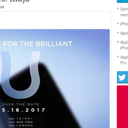
ra
Sert
nem
iPh
Appl
Appl
iPh
Appl
Pro 