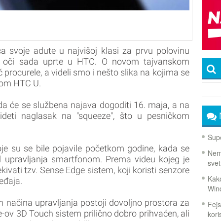
a svoje adute u najvišoj klasi za prvu polovinu
su oči sada uprte u HTC. O novom tajvanskom
 procurele, a videli smo i nešto slika na kojima se
vom HTC U.
da će se službena najava dogoditi 16. maja, a na
videti naglasak na "squeeze", što u pesničkom
Supe
je su se bile pojavile početkom godine, kada se
Nema
d upravljanja smartfonom. Prema videu kojeg je
svet
vati tzv. Sense Edge sistem, koji koristi senzore
Kako
eđaja.
Win
 načina upravljanja postoji dovoljno prostora za
Fejs
e-ov 3D Touch sistem prilično dobro prihvaćen, ali
koris