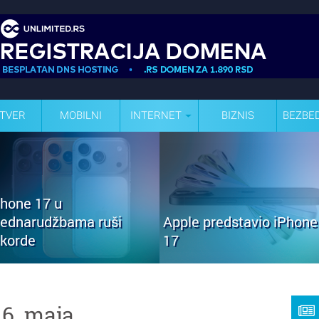
TVER
MOBILNI
INTERNET
BIZNIS
BEZBE
Phone 17 u
rednarudžbama ruši
Apple predstavio iPhone
ekorde
17
16. maja