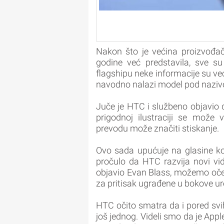
Nakon što je većina proizvođač
godine već predstavila, sve 
flagshipu neke informacije su već
navodno nalazi model pod nazi
Juče je HTC i službeno objavio 
prigodnoj ilustraciji se može 
prevodu može značiti stiskanje.
Ovo sada upućuje na glasine ko
pročulo da HTC razvija novi vi
objavio Evan Blass, možemo očeki
za pritisak ugrađene u bokove ur
HTC očito smatra da i pored svih
još jednog. Videli smo da je Appl