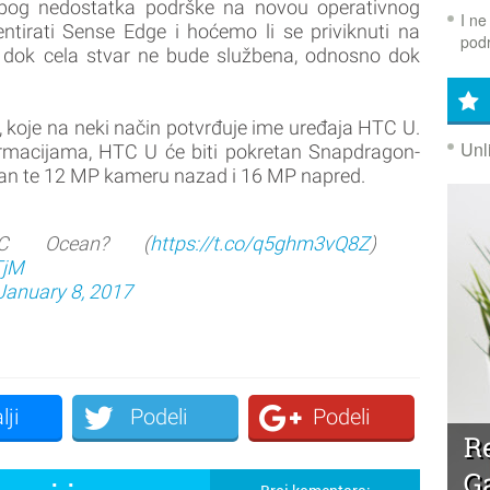
zbog nedostatka podrške na novou operativnog
I ne
irati Sense Edge i hoćemo li se priviknuti na
podr
ći dok cela stvar ne bude službena, odnosno dok
U, koje na neki način potvrđuje ime uređaja HTC U.
Unl
macijama, HTC U će biti pokretan Snapdragon-
ran te 12 MP kameru nazad i 16 MP napred.
TC Ocean? (
https://t.co/q5ghm3vQ8Z
)
TjM
January 8, 2017
lji
Podeli
Podeli
R
G