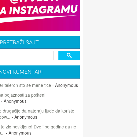
PRETRAŽI SAJT
NOVI KOMENTARI
r teleron sto se mene tice
- Anonymous
 bojaznosti za pošteni
- Anonymous
 drugačije da nateraju ljude da koriste
dow...
- Anonymous
 je zlo nevidjeno! Dve i po godine ga ne
...
- Anonymous