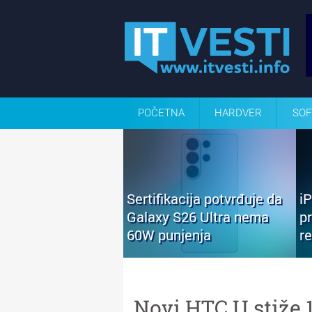
POČETNA
HARDVER
SOF
Sertifikacija potvrđuje da
i
Galaxy S26 Ultra nema
p
60W punjenja
r
Novi HTC U stiže 