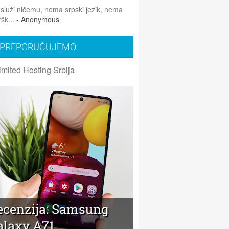
 služi ničemu, nema srpski jezik, nema
šk...
- Anonymous
PREPORUČUJEMO
imited Hosting Srbija
ecenzija: Samsung
alaxy A71