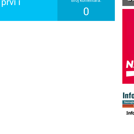
prvi i
Broj komentara:
0
!