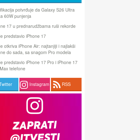
ifikacija potvrđuje da Galaxy S26 Ultra
a 60W punjenja
one 17 u prednarudžbama ruši rekorde
e predstavio iPhone 17
e otkriva iPhone Air: najtanjiji i najlakši
one do sada, sa snagom Pro modela
e predstavio iPhone 17 Pro i iPhone 17
Max telefone
Twitter
Instagram
RSS