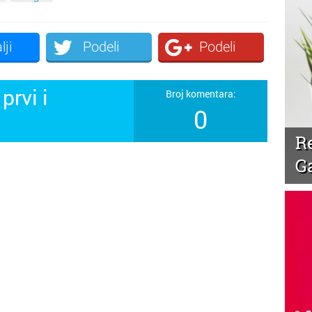
lji
Podeli
Podeli
prvi i
Broj komentara:
0
!
R
G