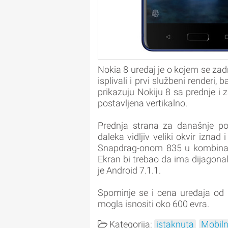
Nokia 8 uređaj je o kojem se zad
isplivali i prvi službeni renderi,
prikazuju Nokiju 8 sa prednje i 
postavljena vertikalno.
Prednja strana za današnje poj
daleka vidljiv veliki okvir izna
Snapdrag-onom 835 u kombinaci
Ekran bi trebao da ima dijagonal
je Android 7.1.1.
Spominje se i cena uređaja od 
mogla isnositi oko 600 evra.
Kategorija:
istaknuta
Mobiln