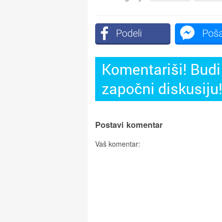
Podeli
Poša
Komentariši! Budi 
započni diskusiju
Postavi komentar
Vaš komentar: