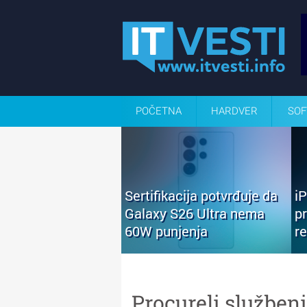
POČETNA
HARDVER
SOF
Sertifikacija potvrđuje da
i
Galaxy S26 Ultra nema
p
60W punjenja
r
Procureli službeni