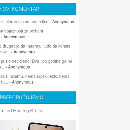
NOVI KOMENTARI
r teleron sto se mene tice
- Anonymous
 bojaznosti za pošteni
- Anonymous
 drugačije da nateraju ljude da koriste
dow...
- Anonymous
 je zlo nevidjeno! Dve i po godine ga ne
...
- Anonymous
 služi ničemu, nema srpski jezik, nema
šk...
- Anonymous
PREPORUČUJEMO
imited Hosting Srbija