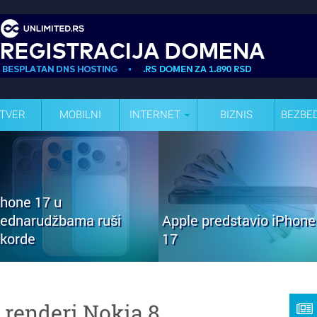
TVER
MOBILNI
INTERNET
BIZNIS
BEZBE
Phone 17 u
rednarudžbama ruši
Apple predstavio iPhone
ekorde
17
 renderi Nokia 8