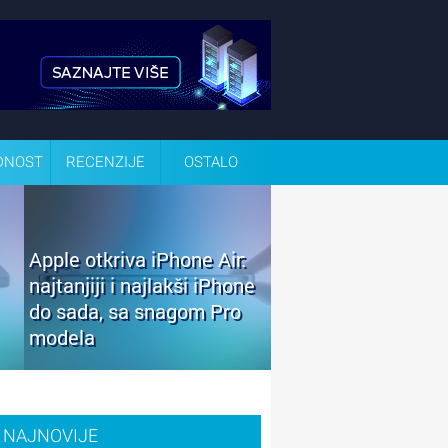
DNOST
RECENZIJE
OSTALO
Apple otkriva iPhone Air:
najtanjiji i najlakši iPhone
do sada, sa snagom Pro
modela
NAJNOVIJE