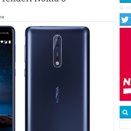
Učit
ra