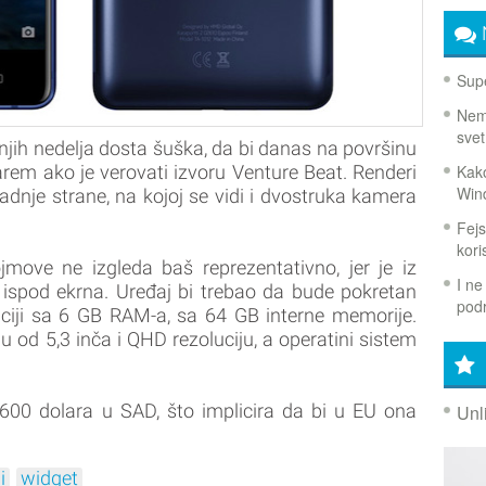
Supe
Nema
svet
njih nedelja dosta šuška, da bi danas na površinu
Kako
 barem ako je verovati izvoru Venture Beat. Renderi
Win
zadnje strane, na kojoj se vidi i dvostruka kamera
Fejs
koris
move ne izgleda baš reprezentativno, jer je iz
I ne
d i ispod ekrna. Uređaj bi trebao da bude pokretan
podr
ji sa 6 GB RAM-a, sa 64 GB interne memorije.
u od 5,3 inča i QHD rezoluciju, a operatini sistem
600 dolara u SAD, što implicira da bi u EU ona
Unl
i
widget