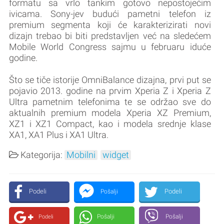
formatu sa vrlo tankim gotovo nepostojećim
ivicama. Sony-jev budući pametni telefon iz
premium segmenta koji će karakterizirati novi
dizajn trebao bi biti predstavljen već na sledećem
Mobile World Congress sajmu u februaru iduće
godine.
Što se tiče istorije OmniBalance dizajna, prvi put se
pojavio 2013. godine na prvim Xperia Z i Xperia Z
Ultra pametnim telefonima te se održao sve do
aktualnih premium modela Xperia XZ Premium,
XZ1 i XZ1 Compact, kao i modela srednje klase
XA1, XA1 Plus i XA1 Ultra.
Kategorija:
Mobilni
widget
Podeli
Podeli
Pošalji
Pošalji
Pošalji
Podeli