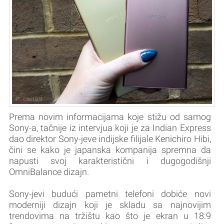
Prema novim informacijama koje stižu od samog
Sony-a, tačnije iz intervjua koji je za Indian Express
dao direktor Sony-jeve indijske filijale Kenichiro Hibi,
čini se kako je japanska kompanija spremna da
napusti svoj karakteristični i dugogodišnji
OmniBalance dizajn.
Sony-jevi budući pametni telefoni dobiće novi
moderniji dizajn koji je skladu sa najnovijim
trendovima na tržištu kao što je ekran u 18:9