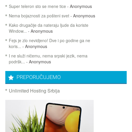
Super teleron sto se mene tice
- Anonymous
Nema bojaznosti za pošteni svet
- Anonymous
Kako drugačije da nateraju ljude da koriste
Window...
- Anonymous
Fejs je zlo nevidjeno! Dve i po godine ga ne
koris...
- Anonymous
I ne služi ničemu, nema srpski jezik, nema
podršk...
- Anonymous
PREPORUČUJEMO
Unlimited Hosting Srbija