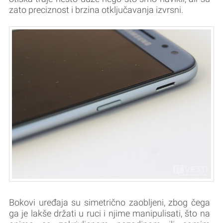
zato preciznost i brzina otključavanja izvrsni.
Bokovi uređaja su simetrično zaobljeni, zbog čega
ga je lakše držati u ruci i njime manipulisati, što na