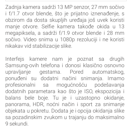
Zadnja kamera sadrži 13 MP senzor, 27 mm sočivo
i f/1.7 otvor blende, što je prijatno iznenađenje, s
obzirom da dosta skupljih uređaja još uvek koristi
manje otvore. Selfie kamera takođe okida u 13
megapiksela, a sadrži f/1.9 otvor blende i 28 mm
sočivo. Video snima u 1080p rezoluciji i ne koristi
nikakav vid stabilizacije slike.
Interfejs kamere nam je poznat sa drugih
Samsung-ovih telefona i donosi klasično osnovno
upravljanje gestama. Pored automatskog,
ponuđeni su dodatni načini snimanja. Imamo
profesionalni sa mogućnošću podešavanja
dodatnih parametara kao što je ISO, ekspozicija i
balans bele boje. Tu je i uzastopno okidanje,
panorama, HDR, noćni način i sport za snimanje
objekata u pokretu. Dodata je i opcija okidanja slike
sa pozadinskim zvukom u trajanju do maksimalno
9 sekundi.