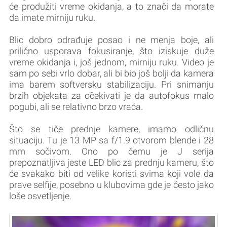
će produžiti vreme okidanja, a to znači da morate
da imate mirniju ruku.
Blic dobro odrađuje posao i ne menja boje, ali
prilično usporava fokusiranje, što iziskuje duže
vreme okidanja i, još jednom, mirniju ruku. Video je
sam po sebi vrlo dobar, ali bi bio još bolji da kamera
ima barem softversku stabilizaciju. Pri snimanju
brzih objekata za očekivati je da autofokus malo
pogubi, ali se relativno brzo vraća.
Što se tiče prednje kamere, imamo odličnu
situaciju. Tu je 13 MP sa f/1.9 otvorom blende i 28
mm sočivom. Ono po čemu je J serija
prepoznatljiva jeste LED blic za prednju kameru, što
će svakako biti od velike koristi svima koji vole da
prave selfije, posebno u klubovima gde je često jako
loše osvetljenje.