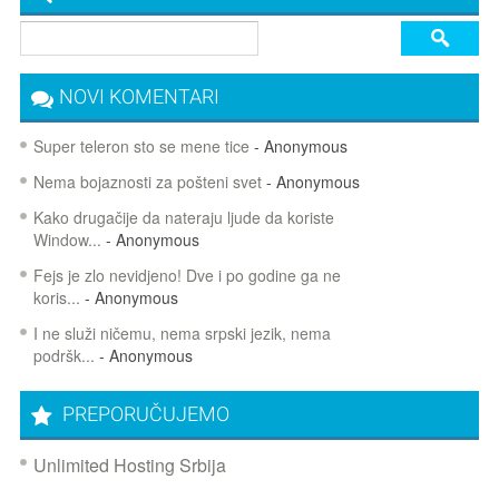
NOVI KOMENTARI
Super teleron sto se mene tice
- Anonymous
Nema bojaznosti za pošteni svet
- Anonymous
Kako drugačije da nateraju ljude da koriste
Window...
- Anonymous
Fejs je zlo nevidjeno! Dve i po godine ga ne
koris...
- Anonymous
I ne služi ničemu, nema srpski jezik, nema
podršk...
- Anonymous
PREPORUČUJEMO
Unlimited Hosting Srbija