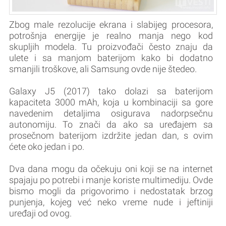
Zbog male rezolucije ekrana i slabijeg procesora,
potrošnja energije je realno manja nego kod
skupljih modela. Tu proizvođači često znaju da
ulete i sa manjom baterijom kako bi dodatno
smanjili troškove, ali Samsung ovde nije štedeo.
Galaxy J5 (2017) tako dolazi sa baterijom
kapaciteta 3000 mAh, koja u kombinaciji sa gore
navedenim detaljima osigurava nadorpsečnu
autonomiju. To znači da ako sa uređajem sa
prosečnom baterijom izdržite jedan dan, s ovim
ćete oko jedan i po.
Dva dana mogu da očekuju oni koji se na internet
spajaju po potrebi i manje koriste multimediju. Ovde
bismo mogli da prigovorimo i nedostatak brzog
punjenja, kojeg već neko vreme nude i jeftiniji
uređaji od ovog.