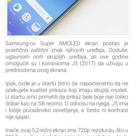
Samsung-ov Super AMOLED ekran postao je
praktično zaštitni znak njihovih uređaja. Doduše,
uglavnom onih skupljih uređaja, ali ove godine
omogućili su i korisnicima J5 (2017) da uživaju u
prednostima ovog ekrana.
Ipak, ovde je u startu bitno da napomenemo da ne
očekujete kvalitet prikaza koji imaju skuplji modeli.
U startu smo primetili da prikaz bele boje nije toliko
dobar kao na S8 recimo. U odnosu na njega, J5 ima
i lošije pozadinsko osvetljenje, a često ni kontrast
nije sjajan.
Inače, ovaj 5,2-inčni ekran ima 720p rezoluciju, što u