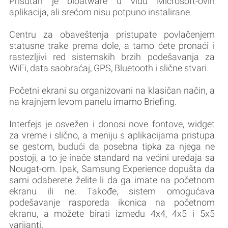
Prisutan je bloatware u vidu Microsoft-ovih
aplikacija, ali srećom nisu potpuno instalirane.
Centru za obaveštenja pristupate povlačenjem
statusne trake prema dole, a tamo ćete pronaći i
rastezljivi red sistemskih brzih podešavanja za
WiFi, data saobraćaj, GPS, Bluetooth i slične stvari.
Početni ekrani su organizovani na klasičan način, a
na krajnjem levom panelu imamo Briefing.
Interfejs je osvežen i donosi nove fontove, widget
za vreme i slično, a meniju s aplikacijama pristupa
se gestom, budući da posebna tipka za njega ne
postoji, a to je inače standard na većini uređaja sa
Nougat-om. Ipak, Samsung Experience dopušta da
sami odaberete želite li da ga imate na početnom
ekranu ili ne. Takođe, sistem omogućava
podešavanje rasporeda ikonica na početnom
ekranu, a možete birati između 4x4, 4x5 i 5x5
varijanti.