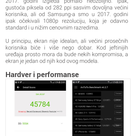
2017. godini izgleda pomalo neozbiljno. Ipak,
gustoća piksela od 282 ppi sasvim dovoljna većini
korisnika, ali od Samsung-a smo u 2017. godini
ipak očekivali 1080p rezoluciju, koja je odavno
standard i u nižim cenovnim razredima.
U principu, ekran nije idealan, ali većini prosečnih
korisnika biće i više nego dobar. Kod jeftinijih
uređaja prosto mora da bude nekih kompromisa, a
ekran je jedan od njih kod ovog modela.
Hardver i performanse