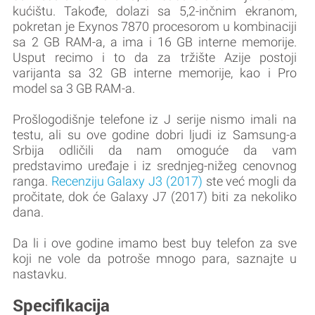
kućištu. Takođe, dolazi sa 5,2-inčnim ekranom,
pokretan je Exynos 7870 procesorom u kombinaciji
sa 2 GB RAM-a, a ima i 16 GB interne memorije.
Usput recimo i to da za tržište Azije postoji
varijanta sa 32 GB interne memorije, kao i Pro
model sa 3 GB RAM-a.
Prošlogodišnje telefone iz J serije nismo imali na
testu, ali su ove godine dobri ljudi iz Samsung-a
Srbija odličili da nam omoguće da vam
predstavimo uređaje i iz srednjeg-nižeg cenovnog
ranga.
Recenziju Galaxy J3 (2017)
ste već mogli da
pročitate, dok će Galaxy J7 (2017) biti za nekoliko
dana.
Da li i ove godine imamo best buy telefon za sve
koji ne vole da potroše mnogo para, saznajte u
nastavku.
Specifikacija