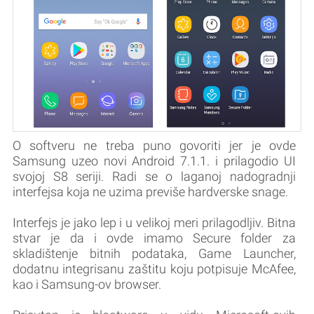
O softveru ne treba puno govoriti jer je ovde
Samsung uzeo novi Android 7.1.1. i prilagodio UI
svojoj S8 seriji. Radi se o laganoj nadogradnji
interfejsa koja ne uzima previše hardverske snage.
Interfejs je jako lep i u velikoj meri prilagodljiv. Bitna
stvar je da i ovde imamo Secure folder za
skladištenje bitnih podataka, Game Launcher,
dodatnu integrisanu zaštitu koju potpisuje McAfee,
kao i Samsung-ov browser.