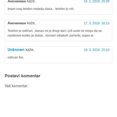
Анониман
kaže,
15. 1. 2018. 20:39
Imam ovaj telefon nedelju dana... telefon je vrh.
Анониман
kaže,
17. 3. 2018. 16:13
Telefon je odličan...danas mi je drugi dan i još uvek ne mogu da se
naviknem koliko je dobar.. nemam nikakvih zamerki, super je
Unknown
kaže,
19. 3. 2018. 15:10
odlican fon.
Postavi komentar
Vaš komentar: