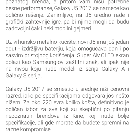
poznatog brenda, a pritom vam nisu potrebne
besne performanse, Galaxy J5 2017 se nameće kao
odlično rešenje. Zanimljivo, na J5 uredno rade i
grafički zahtevnije igre, pa bi njime mogli da budu
zadovoljni čak i neki mobilni gejmeri.
Uz vrhunsko metalno kućište, novi J5 ima još jedan
adut - izdržljivu bateriju, koja omogućava dan i po
sasvim pristojnog korišćenja. Super AMOLED ekran
dolazi kao Samsung-ov zaštitni znak, ali ipak nije
na nivou koju nude modeli iz serija Galaxy A i
Galaxy S serija.
Galaxy J5 2017 se smestio u srednje niži cenovni
razred, iako po specifikacijama odgovara još nešto
nižem. Za oko 220 evra koliko košta, definitivno je
odličan izbor za sve koji su skeptični po pitanju
nepoznatih brendova iz Kine, koji nude bolje
specifikacije, ali gde morate da budete spremni na
razne kompromise.