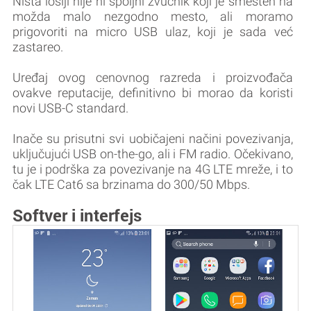
Ništa lošiji nije ni spoljni zvučnik koji je smešten na
možda malo nezgodno mesto, ali moramo
prigovoriti na micro USB ulaz, koji je sada već
zastareo.
Uređaj ovog cenovnog razreda i proizvođača
ovakve reputacije, definitivno bi morao da koristi
novi USB-C standard.
Inače su prisutni svi uobičajeni načini povezivanja,
uključujući USB on-the-go, ali i FM radio. Očekivano,
tu je i podrška za povezivanje na 4G LTE mreže, i to
čak LTE Cat6 sa brzinama do 300/50 Mbps.
Softver i interfejs