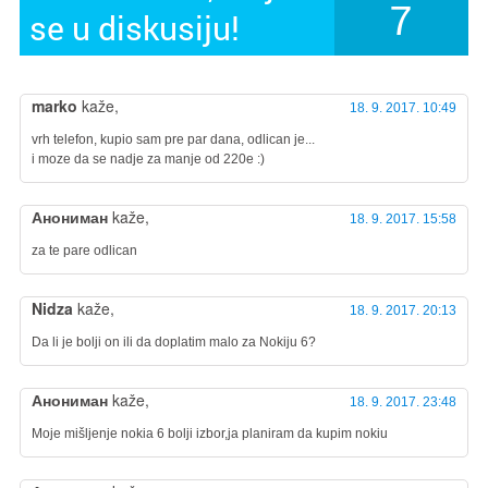
7
se u diskusiju!
marko
kaže,
18. 9. 2017. 10:49
vrh telefon, kupio sam pre par dana, odlican je...
i moze da se nadje za manje od 220e :)
Анониман
kaže,
18. 9. 2017. 15:58
za te pare odlican
Nidza
kaže,
18. 9. 2017. 20:13
Da li je bolji on ili da doplatim malo za Nokiju 6?
Анониман
kaže,
18. 9. 2017. 23:48
Moje mišljenje nokia 6 bolji izbor,ja planiram da kupim nokiu