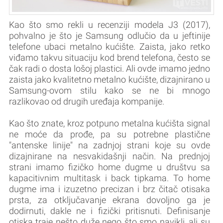
Kao što smo rekli u recenziji modela J3 (2017),
pohvalno je što je Samsung odlučio da u jeftinije
telefone ubaci metalno kućište. Zaista, jako retko
viđamo takvu situaciju kod brend telefona, često se
čak radi o dosta lošoj plastici. Ali ovde imamo jedno
zaista jako kvalitetno metalno kućište, dizajnirano u
Samsung-ovom stilu kako se ne bi mnogo
razlikovao od drugih uređaja kompanije.
Kao što znate, kroz potpuno metalna kućišta signal
ne moće da prođe, pa su potrebne plastične
"antenske linije" na zadnjoj strani koje su ovde
dizajnirane na nesvakidašnji način. Na prednjoj
strani imamo fizičko home dugme u društvu sa
kapacitivnim multitask i back tipkama. To home
dugme ima i izuzetno precizan i brz čitač otisaka
prsta, za otključavanje ekrana dovoljno ga je
dodirnuti, dakle ne i fizički pritisnuti. Definisanje
otiska traje nešto duže nego što smo navikli, ali su