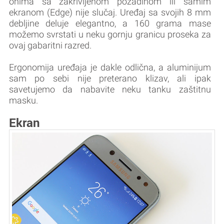
onima sa zakrivljenom pozadinom ili samim
ekranom (Edge) nije slučaj. Uređaj sa svojih 8 mm
debljine deluje elegantno, a 160 grama mase
možemo svrstati u neku gornju granicu proseka za
ovaj gabaritni razred.
Ergonomija uređaja je dakle odlična, a aluminijum
sam po sebi nije preterano klizav, ali ipak
savetujemo da nabavite neku tanku zaštitnu
masku.
Ekran