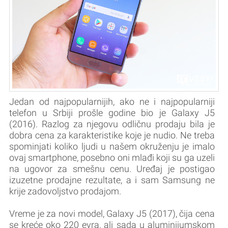
Jedan od najpopularnijih, ako ne i najpopularniji
telefon u Srbiji prošle godine bio je Galaxy J5
(2016). Razlog za njegovu odličnu prodaju bila je
dobra cena za karakteristike koje je nudio. Ne treba
spominjati koliko ljudi u našem okruženju je imalo
ovaj smartphone, posebno oni mlađi koji su ga uzeli
na ugovor za smešnu cenu. Uređaj je postigao
izuzetne prodajne rezultate, a i sam Samsung ne
krije zadovoljstvo prodajom.
Vreme je za novi model, Galaxy J5 (2017), čija cena
se kreće oko 220 evra, ali sada u aluminijumskom