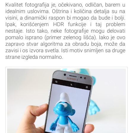
Kvalitet fotografija je, očekivano, odličan, barem u
idealnim uslovima. Oštrina i količina detalja su na
visini, a dinamički raspon bi mogao da bude i bolji.
Ipak, korišćenjem HDR funkcije i taj problem
nestaje. Isto tako, neke fotografije mogu delovati
pomalo isprano (primer zelenog lišća). Iako je ovo
zapravo stvar algoritma za obradu boja, može da
zavisi i os izvora svetla. Isti motiv snimljen sa druge
strane izgleda normalno.