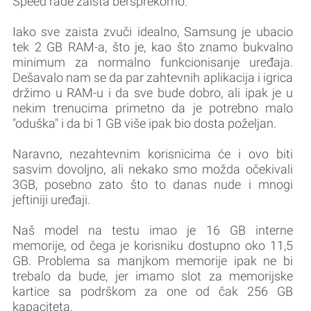
Speed rade zaista bersprekorno.
Iako sve zaista zvuči idealno, Samsung je ubacio
tek 2 GB RAM-a, što je, kao što znamo bukvalno
minimum za normalno funkcionisanje uređaja.
Dešavalo nam se da par zahtevnih aplikacija i igrica
držimo u RAM-u i da sve bude dobro, ali ipak je u
nekim trenucima primetno da je potrebno malo
"oduška" i da bi 1 GB više ipak bio dosta poželjan.
Naravno, nezahtevnim korisnicima će i ovo biti
sasvim dovoljno, ali nekako smo možda očekivali
3GB, posebno zato što to danas nude i mnogi
jeftiniji uređaji.
Naš model na testu imao je 16 GB interne
memorije, od čega je korisniku dostupno oko 11,5
GB. Problema sa manjkom memorije ipak ne bi
trebalo da bude, jer imamo slot za memorijske
kartice sa podrškom za one od čak 256 GB
kapaciteta.