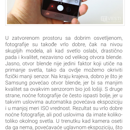
U zatvorenom prostoru sa dobrim osvetljenom,
fotografije su takođe vrlo dobre, čak na nivou
skupljih modela, ali kad svetlo oslabi, drastično
pada i kvalitet, nezavisno od velikog otvora blende.
Jasno, otvor blende nije jedini faktor koji utiče na
primanje svetla, tako da ovdje možemo okriviti
fizički manji senzor. Na kraju krajeva, dobro je što je
Samsung povećao otvor blende, jer bi sa manjim
kvalitet sa ovakvim senzorom bio još lošiji. S druge
strane, noćne fotografije će često ispasti bolje, jer u
takvim uslovima automatika povećava ekspoziciju
i u manjoj meri ISO vrednost. Rezultat su vrlo dobre
noćne fotografije, ali pod uslovima da imate koliko-
toliko okolnog svetla. U trenutku kad kamera oseti
da ga nema, povećavaće uglavnom ekspoziciju, što