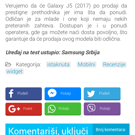
Verujemo da će Galaxy J5 (2017) po prodaji da
prestigne prethodnika jer ima šta da ponudi.
Odličan je za mlade i one koji nemaju nekih
preteranih zahteva. Dostupan je i u ponudi
operatera, gde ga možete naći dosta povoljno, što
garantuje da će prodaja ovog modela biti odlična.
Uređaj na test ustupio: Samsung Srbija
Kategorija:
istaknuta
Mobilni
Recenzije
widget
Podeli
Podeli
Pošalji
Pošalji
Pošalji
Podeli
Komentariši, uključi
Broj komentara: