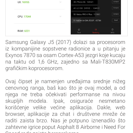
Samsung Galaxy J5 (2017) dolazi sa procesorom
iz kompanijine sopstvene radionice a u pitanju je
Exynos 7870 sa osam Cortex-A53 jezgri koje kucaju
na taktu od 1,6 GHz, zajedno sa Mali-T830MP2
grafičkim koprocesorom.
Ovaj čipset je namenjen uređajima srednje nižeg
cenovnog ranga, baš kao što je ovaj model, a od
njega ne treba očekivati performanse na nivou
skupljih modela. Ipak, osiguraće nesmetano
korišćenje velike većine aplikacija. Dakle, web
browser, aplikacije za chat i društvene mreže će
raditi zaista brzo. Nas je potpuno iznenadilo što
zahtevne igrice poput Asphalt 8 Airborne i Need For