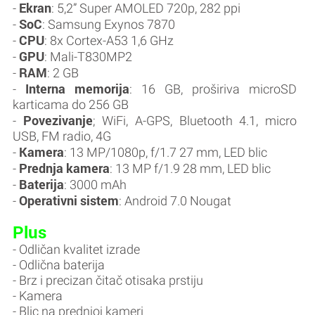
Ekran
-
: 5,2” Super AMOLED 720p, 282 ppi
SoC
-
: Samsung Exynos 7870
CPU
-
: 8x Cortex-A53 1,6 GHz
GPU
-
: Mali-T830MP2
RAM
-
: 2 GB
Interna memorija
-
: 16 GB, proširiva microSD
karticama do 256 GB
Povezivanje
-
; WiFi, A-GPS, Bluetooth 4.1, micro
USB, FM radio, 4G
Kamera
-
: 13 MP/1080p, f/1.7 27 mm, LED blic
Prednja kamera
-
: 13 MP f/1.9 28 mm, LED blic
Baterija
-
: 3000 mAh
Operativni sistem
-
: Android 7.0 Nougat
Plus
- Odličan kvalitet izrade
- Odlična baterija
- Brz i precizan čitač otisaka prstiju
- Kamera
- Blic na prednjoj kameri