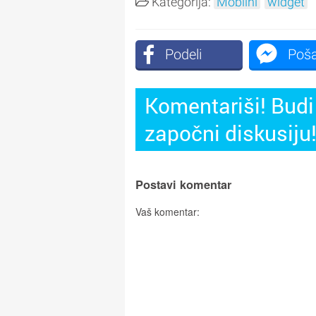
Kategorija:
Mobilni
widget
Podeli
Poša
Komentariši! Budi 
započni diskusiju
Postavi komentar
Vaš komentar: