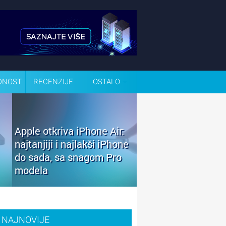
DNOST
RECENZIJE
OSTALO
Apple otkriva iPhone Air:
najtanjiji i najlakši iPhone
do sada, sa snagom Pro
modela
NAJNOVIJE