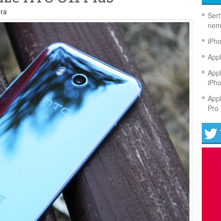
ra
Sert
nem
iPh
Appl
Appl
iPh
Appl
Pro 