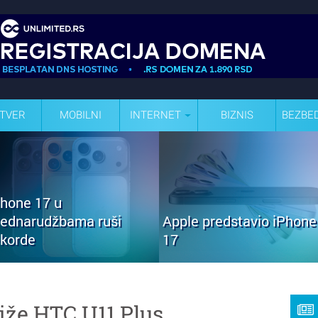
TVER
MOBILNI
INTERNET
BIZNIS
BEZBE
Phone 17 u
rednarudžbama ruši
Apple predstavio iPhone
ekorde
17
tiže HTC U11 Plus