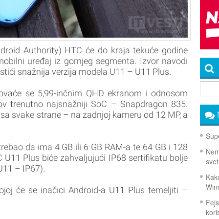
droid Authority) HTC će do kraja tekuće godine
mobilni uređaj iz gornjeg segmenta. Izvor navodi
stići snažnija verzija modela U11 – U11 Plus.
kovaće se 5,99-inčnim QHD ekranom i odnosom
v trenutno najsnažniji SoC – Snapdragon 835.
 sa svake strane – na zadnjoj kameru od 12 MP, a
Supe
rebao da ima 4 GB ili 6 GB RAM-a te 64 GB i 128
Nema
U11 Plus biće zahvaljujući IP68 sertifikatu bolje
svet
U11 – IP67).
Kako
Win
ojoj će se inačici Android-a U11 Plus temeljiti –
Fejs
koris