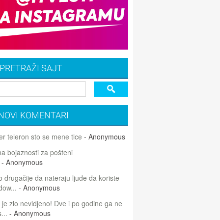
PRETRAŽI SAJT
NOVI KOMENTARI
r teleron sto se mene tice
- Anonymous
 bojaznosti za pošteni
- Anonymous
 drugačije da nateraju ljude da koriste
dow...
- Anonymous
 je zlo nevidjeno! Dve i po godine ga ne
...
- Anonymous