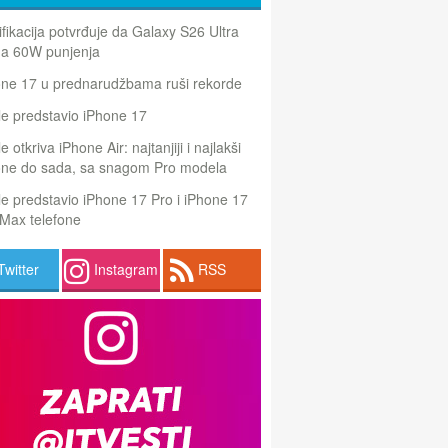
ifikacija potvrđuje da Galaxy S26 Ultra
a 60W punjenja
one 17 u prednarudžbama ruši rekorde
e predstavio iPhone 17
e otkriva iPhone Air: najtanjiji i najlakši
one do sada, sa snagom Pro modela
e predstavio iPhone 17 Pro i iPhone 17
Max telefone
Twitter
Instagram
RSS