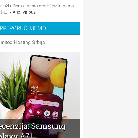
 služi ničemu, nema srpski jezik, nema
šk...
- Anonymous
PREPORUČUJEMO
imited Hosting Srbija
ecenzija: Samsung
alaxy A71