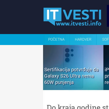
POČETNA
HARDVER
SOF
Sertifikacija potvrđuje da
i
Galaxy S26 Ultra nema
p
60W punjenja
r
Do kraja godine s