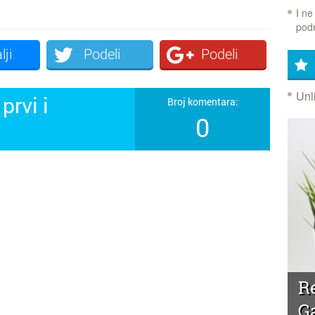
I ne
podr
lji
Podeli
Podeli
Unl
prvi i
Broj komentara:
0
!
R
G