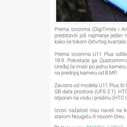
Prema izvorima (DigiTimes i An
predstaviti još najmanje jedan 
kako će tokom četvrtog kvartala 
Prema izvorima U11 Plus odli
18:9. Pokretaće ga Qualcomm-o
Uređaj će imati po jednu kameru
na prednjoj kameru od 8 MP.
Zavisno od modela U11 Plus bi t
GB data prostora (UFS 2.1). HTC 
otporan na vodu i prašinu (HTC 
Izvori nažalost nisu naveli na k
starom Nougatu ili novom Oreu.