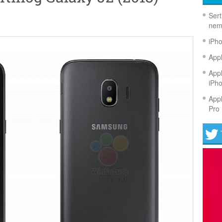
Sert
nem
iPh
Appl
Appl
iPh
Appl
Pro 