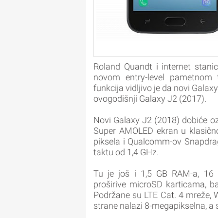
Roland Quandt i internet stanica
novom entry-level pametnom t
funkcija vidljivo je da novi Gala
ovogodišnji Galaxy J2 (2017).
Novi Galaxy J2 (2018) dobiće oz
Super AMOLED ekran u klasično
piksela i Qualcomm-ov Snapdrag
taktu od 1,4 GHz.
Tu je još i 1,5 GB RAM-a, 16 
proširive microSD karticama, b
Podržane su LTE Cat. 4 mreže, Wi
strane nalazi 8-megapikselna, a