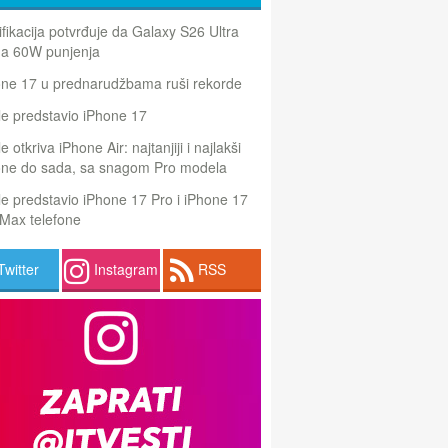
ifikacija potvrđuje da Galaxy S26 Ultra
a 60W punjenja
one 17 u prednarudžbama ruši rekorde
e predstavio iPhone 17
e otkriva iPhone Air: najtanjiji i najlakši
one do sada, sa snagom Pro modela
e predstavio iPhone 17 Pro i iPhone 17
Max telefone
Twitter
Instagram
RSS