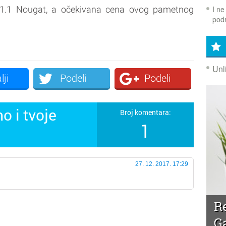
I ne
7.1.1 Nougat, a očekivana cena ovog pametnog
podr
Unl
lji
Podeli
Podeli
o i tvoje
Broj komentara:
1
27. 12. 2017. 17:29
R
G