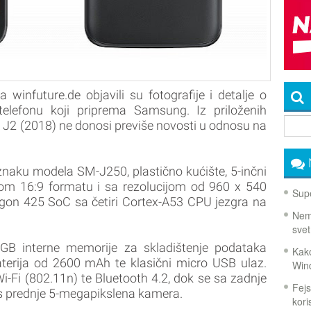
 winfuture.de objavili su fotografije i detalje o
elefonu koji priprema Samsung. Iz priloženih
xy J2 (2018) ne donosi previše novosti u odnosu na
naku modela SM-J250, plastično kućište, 5-inčni
m 16:9 formatu i sa rezolucijom od 960 x 540
Supe
on 425 SoC sa četiri Cortex-A53 CPU jezgra na
Nema
svet
GB interne memorije za skladištenje podataka
Kako
aterija od 2600 mAh te klasični micro USB ulaz.
Win
-Fi (802.11n) te Bluetooth 4.2, dok se sa zadnje
Fejs
 s prednje 5-megapikslena kamera.
koris