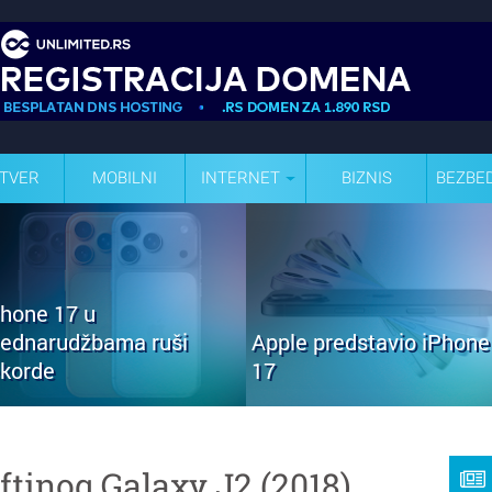
TVER
MOBILNI
INTERNET
BIZNIS
BEZBE
Phone 17 u
rednarudžbama ruši
Apple predstavio iPhone
ekorde
17
eftinog Galaxy J2 (2018)