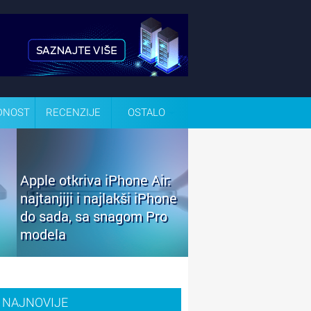
DNOST
RECENZIJE
OSTALO
Apple otkriva iPhone Air:
najtanjiji i najlakši iPhone
do sada, sa snagom Pro
modela
NAJNOVIJE