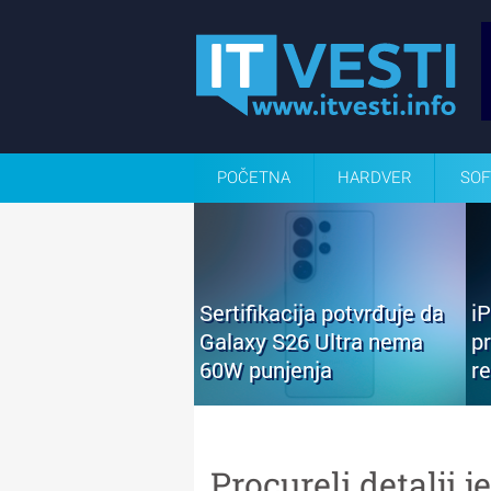
POČETNA
HARDVER
SOF
Sertifikacija potvrđuje da
i
Galaxy S26 Ultra nema
p
60W punjenja
r
Procureli detalji j