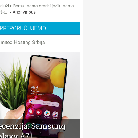
 služi ničemu, nema srpski jezik, nema
šk...
- Anonymous
PREPORUČUJEMO
imited Hosting Srbija
ecenzija: Samsung
alaxy A71