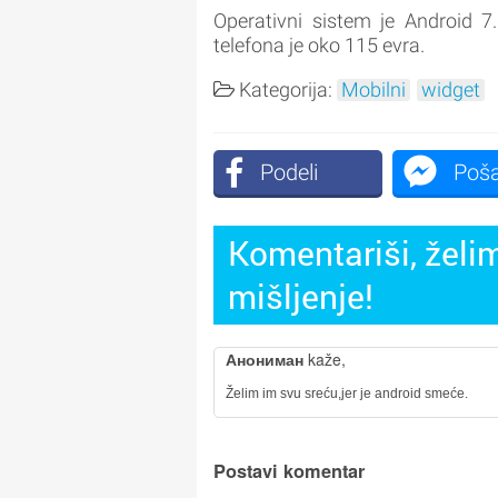
Operativni sistem je Android 
telefona je oko 115 evra.
Kategorija:
Mobilni
widget
Podeli
Poša
Komentariši, želim
mišljenje!
Анониман
kaže,
Želim im svu sreću,jer je android smeće.
Postavi komentar