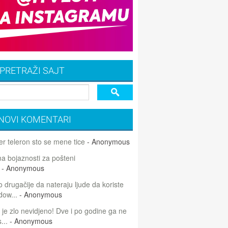
PRETRAŽI SAJT
NOVI KOMENTARI
r teleron sto se mene tice
- Anonymous
 bojaznosti za pošteni
- Anonymous
 drugačije da nateraju ljude da koriste
dow...
- Anonymous
 je zlo nevidjeno! Dve i po godine ga ne
...
- Anonymous