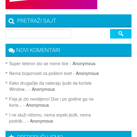
PRETRAŽI SAJT
NOVI KOMENTARI
Super teleron sto se mene tice
- Anonymous
Nema bojaznosti za pošteni svet
- Anonymous
Kako drugačije da nateraju ljude da koriste
Window...
- Anonymous
Fejs je zlo nevidjeno! Dve i po godine ga ne
koris...
- Anonymous
I ne služi ničemu, nema srpski jezik, nema
podršk...
- Anonymous