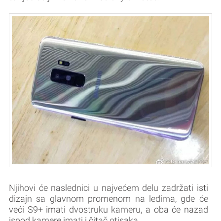
Njihovi će naslednici u najvećem delu zadržati isti
dizajn sa glavnom promenom na leđima, gde će
veći S9+ imati dvostruku kameru, a oba će nazad
ispod kamere imati i čitač otisaka.