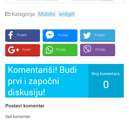
Kategorija:
Mobilni
widget
Podeli
Podeli
Pošalji
Pošalji
Pošalji
Podeli
Komentariši! Budi
Broj komentara:
prvi i započni
0
diskusiju!
Postavi komentar
Vaš komentar: