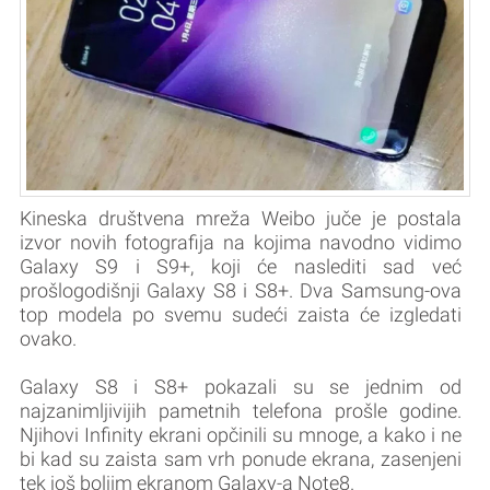
Kineska društvena mreža Weibo juče je postala
izvor novih fotografija na kojima navodno vidimo
Galaxy S9 i S9+, koji će naslediti sad već
prošlogodišnji Galaxy S8 i S8+. Dva Samsung-ova
top modela po svemu sudeći zaista će izgledati
ovako.
Galaxy S8 i S8+ pokazali su se jednim od
najzanimljivijih pametnih telefona prošle godine.
Njihovi Infinity ekrani opčinili su mnoge, a kako i ne
bi kad su zaista sam vrh ponude ekrana, zasenjeni
tek još boljim ekranom Galaxy-a Note8.