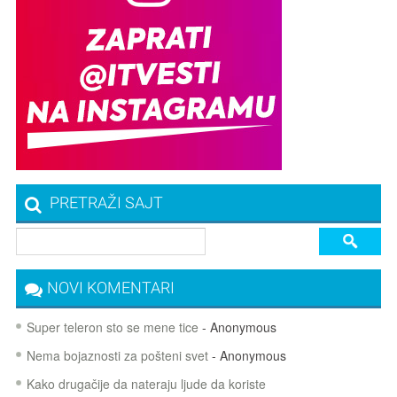
PRETRAŽI SAJT
NOVI KOMENTARI
Super teleron sto se mene tice
- Anonymous
Nema bojaznosti za pošteni svet
- Anonymous
Kako drugačije da nateraju ljude da koriste