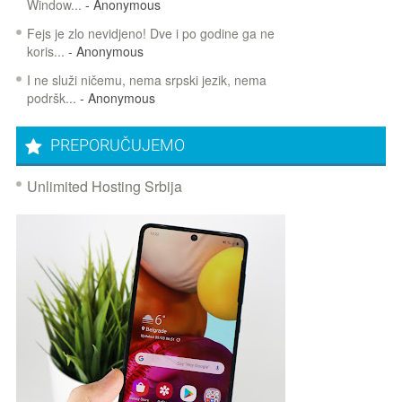
Window...
- Anonymous
Fejs je zlo nevidjeno! Dve i po godine ga ne
koris...
- Anonymous
I ne služi ničemu, nema srpski jezik, nema
podršk...
- Anonymous
PREPORUČUJEMO
Unlimited Hosting Srbija