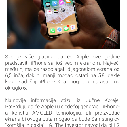
Sve je više glasina da će Apple ove godine
predstaviti iPhone sa još većim ekranom. Najveći
među njima će raspolagati dijagonalom ekrana od
6,5 inča, dok bi manji mogao ostati na 5,8, dakle
kao i sadašnji iPhone X, a mogao bi narasti i na
okruglo 6.
Najnovije informacije stižu iz Južne Koreje.
Potvrđuju da će Apple i u sledećoj generaciji iPhone-
a koristiti AMOLED tehnologiju, ali proizvođač
ekrana bi ovoga puta mogao da bude Samsung-ov
"komšija iz pakla", LG. The Investor navodi da bi LG