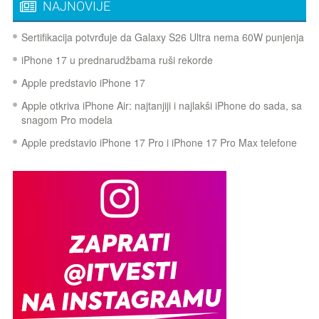
NAJNOVIJE
Sertifikacija potvrđuje da Galaxy S26 Ultra nema 60W punjenja
iPhone 17 u prednarudžbama ruši rekorde
Apple predstavio iPhone 17
Apple otkriva iPhone Air: najtanjiji i najlakši iPhone do sada, sa
snagom Pro modela
Apple predstavio iPhone 17 Pro i iPhone 17 Pro Max telefone