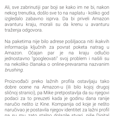
Ali, sve zabrinutiji par boji se kako im ne bi, nakon
nekog trenutka, došlo sve to na naplatu - koliko god
izgledalo zabavno isprva. Da bi priveli Amazon
avanturu kraju, morali su da krenu u avanturu
traženja odgovora.
Na paketima nije bilo adrese pošiljaoca niti ikakvih
informacija ključnih za povrat poketa natrag u
Amazon. Očajan par je na kraju odlučio
jednostavno "googleovati" svoj problem i našili su
na nekoliko članaka o online-prevarama nazvanim
brushing
.
Proizvođači preko lažnih profila ostavljaju tako
dobre ocene na Amazon-u (ili bilo kojoj drugoj
sličnoj stranici), pa Mike pretpostavlja da su njegovi
podaci za to preuzeti kada je godinu dana ranije
naručio nešto iz Kine. Kompanija od koje je nešto
naručivao je postavila njegov identitet za lažni profil
pa su mu zato stalno dolazile stvari, piše Digital