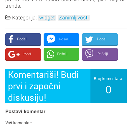
trends.
Kategorija:
widget
Zanimljivosti
Podeli
Podeli
Pošalji
Pošalji
Pošalji
Podeli
Komentariši! Budi
Broj komentara:
prvi i započni
0
diskusiju!
Postavi komentar
Vaš komentar: