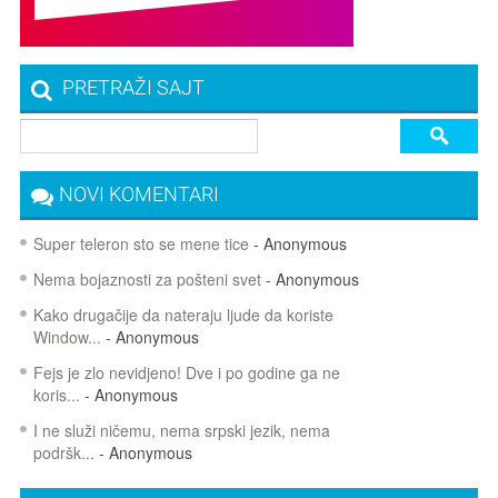
PRETRAŽI SAJT
NOVI KOMENTARI
Super teleron sto se mene tice
- Anonymous
Nema bojaznosti za pošteni svet
- Anonymous
Kako drugačije da nateraju ljude da koriste
Window...
- Anonymous
Fejs je zlo nevidjeno! Dve i po godine ga ne
koris...
- Anonymous
I ne služi ničemu, nema srpski jezik, nema
podršk...
- Anonymous