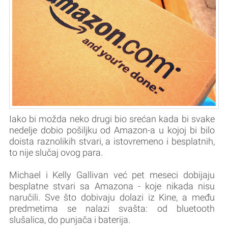
Iako bi možda neko drugi bio srećan kada bi svake
nedelje dobio pošiljku od Amazon-a u kojoj bi bilo
doista raznolikih stvari, a istovremeno i besplatnih,
to nije slučaj ovog para.
Michael i Kelly Gallivan već pet meseci dobijaju
besplatne stvari sa Amazona - koje nikada nisu
naručili. Sve što dobivaju dolazi iz Kine, a među
predmetima se nalazi svašta: od bluetooth
slušalica, do punjača i baterija.