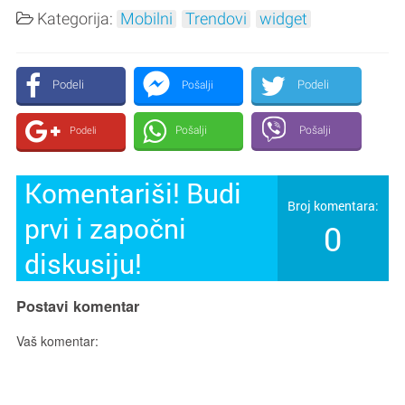
Kategorija:
Mobilni
Trendovi
widget
Podeli
Podeli
Pošalji
Pošalji
Pošalji
Podeli
Komentariši! Budi
Broj komentara:
prvi i započni
0
diskusiju!
Postavi komentar
Vaš komentar: