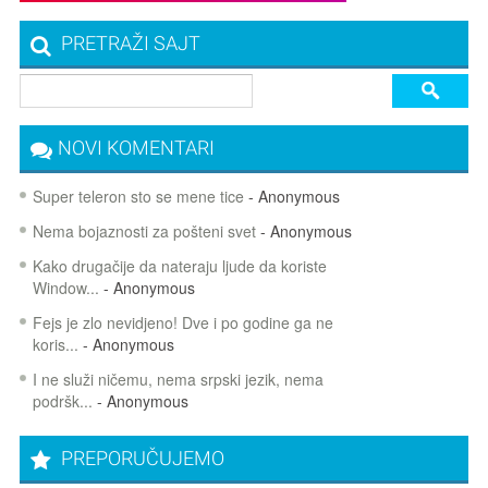
PRETRAŽI SAJT
NOVI KOMENTARI
Super teleron sto se mene tice
- Anonymous
Nema bojaznosti za pošteni svet
- Anonymous
Kako drugačije da nateraju ljude da koriste
Window...
- Anonymous
Fejs je zlo nevidjeno! Dve i po godine ga ne
koris...
- Anonymous
I ne služi ničemu, nema srpski jezik, nema
podršk...
- Anonymous
PREPORUČUJEMO