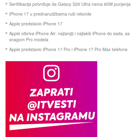
Sertifikacija potvrđuje da Galaxy S26 Ultra nema 60W punjenja
iPhone 17 u prednarudžbama ruši rekorde
Apple predstavio iPhone 17
Apple otkriva iPhone Air: najtanjiji i najlakši iPhone do sada, sa
snagom Pro modela
Apple predstavio iPhone 17 Pro i iPhone 17 Pro Max telefone