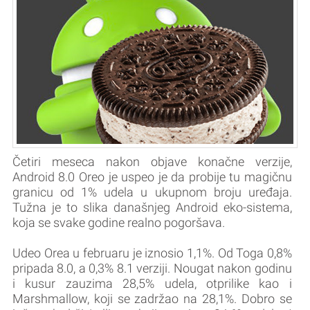
Četiri meseca nakon objave konačne verzije,
Android 8.0 Oreo je uspeo je da probije tu magičnu
granicu od 1% udela u ukupnom broju uređaja.
Tužna je to slika današnjeg Android eko-sistema,
koja se svake godine realno pogoršava.
Udeo Orea u februaru je iznosio 1,1%. Od Toga 0,8%
pripada 8.0, a 0,3% 8.1 verziji. Nougat nakon godinu
i kusur zauzima 28,5% udela, otprilike kao i
Marshmallow, koji se zadržao na 28,1%. Dobro se