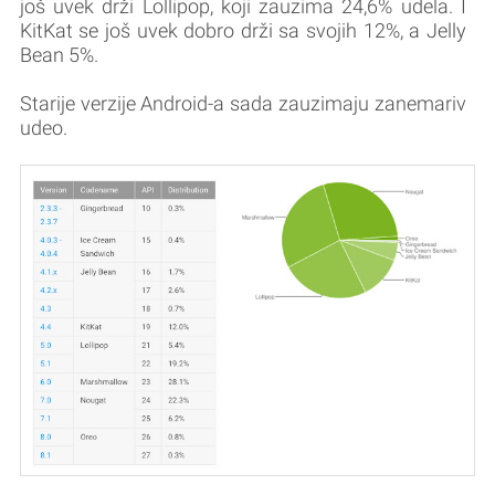
još uvek drži Lollipop, koji zauzima 24,6% udela. I
KitKat se još uvek dobro drži sa svojih 12%, a Jelly
Bean 5%.
Starije verzije Android-a sada zauzimaju zanemariv
udeo.