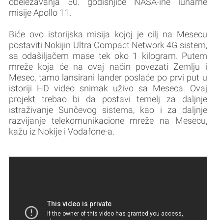
obeležavanja 50. godišnjice NASA-ine lunarne
misije Apollo 11.
Biće ovo istorijska misija kojoj je cilj na Mesecu
postaviti Nokijin Ultra Compact Network 4G sistem,
sa odašiljačem mase tek oko 1 kilogram. Putem
mreže koja će na ovaj način povezati Zemlju i
Mesec, tamo lansirani lander poslaće po prvi put u
istoriji HD video snimak uživo sa Meseca. Ovaj
projekt trebao bi da postavi temelj za daljnje
istraživanje Sunčevog sistema, kao i za daljnje
razvijanje telekomunikacione mreže na Mesecu,
kažu iz Nokije i Vodafone-a.