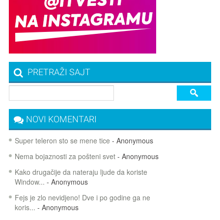
PRETRAŽI SAJT
NOVI KOMENTARI
Super teleron sto se mene tice
- Anonymous
Nema bojaznosti za pošteni svet
- Anonymous
Kako drugačije da nateraju ljude da koriste
Window...
- Anonymous
Fejs je zlo nevidjeno! Dve i po godine ga ne
koris...
- Anonymous