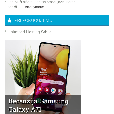
I ne služi ničemu, nema srpski jezik, nema
podršk...
- Anonymous
PREPORUČUJEMO
Unlimited Hosting Srbija
Recenzija: Samsung
Galaxy A71