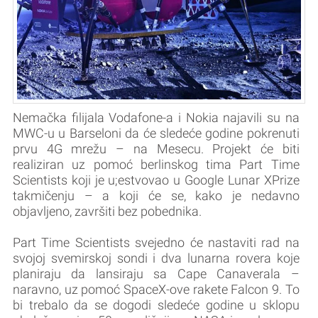
Nemačka filijala Vodafone-a i Nokia najavili su na
MWC-u u Barseloni da će sledeće godine pokrenuti
prvu 4G mrežu – na Mesecu. Projekt će biti
realiziran uz pomoć berlinskog tima Part Time
Scientists koji je u;estvovao u Google Lunar XPrize
takmičenju – a koji će se, kako je nedavno
objavljeno, završiti bez pobednika.
Part Time Scientists svejedno će nastaviti rad na
svojoj svemirskoj sondi i dva lunarna rovera koje
planiraju da lansiraju sa Cape Canaverala –
naravno, uz pomoć SpaceX-ove rakete Falcon 9. To
bi trebalo da se dogodi sledeće godine u sklopu