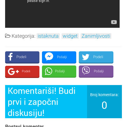
Kategorija:
istaknuta
widget
Zanimljivosti
Podeli
Podeli
Pošalji
Pošalji
Pošalji
Podeli
Komentariši! Budi
Broj komentara:
prvi i započni
0
diskusiju!
Postavi komentar