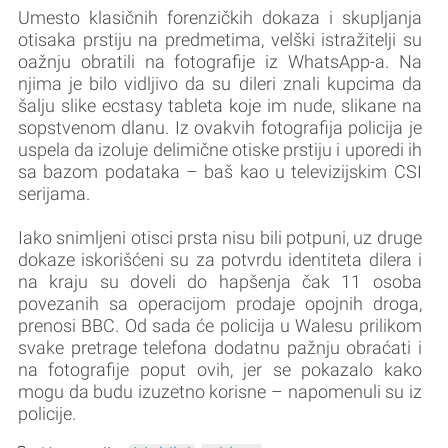
Umesto klasičnih forenzičkih dokaza i skupljanja
otisaka prstiju na predmetima, velški istražitelji su
oažnju obratili na fotografije iz WhatsApp-a. Na
njima je bilo vidljivo da su dileri znali kupcima da
šalju slike ecstasy tableta koje im nude, slikane na
sopstvenom dlanu. Iz ovakvih fotografija policija je
uspela da izoluje delimične otiske prstiju i uporedi ih
sa bazom podataka – baš kao u televizijskim CSI
serijama.
Iako snimljeni otisci prsta nisu bili potpuni, uz druge
dokaze iskorišćeni su za potvrdu identiteta dilera i
na kraju su doveli do hapšenja čak 11 osoba
povezanih sa operacijom prodaje opojnih droga,
prenosi BBC. Od sada će policija u Walesu prilikom
svake pretrage telefona dodatnu pažnju obraćati i
na fotografije poput ovih, jer se pokazalo kako
mogu da budu izuzetno korisne – napomenuli su iz
policije.