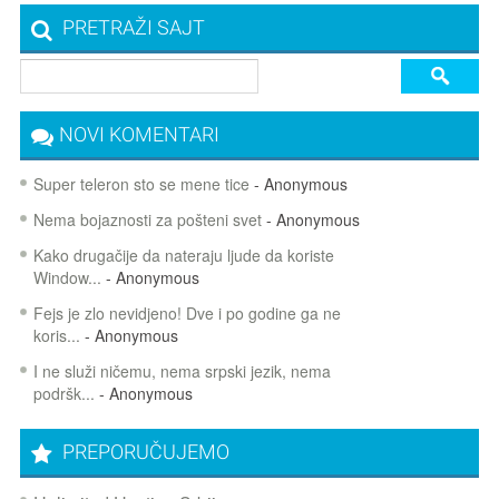
PRETRAŽI SAJT
NOVI KOMENTARI
Super teleron sto se mene tice
- Anonymous
Nema bojaznosti za pošteni svet
- Anonymous
Kako drugačije da nateraju ljude da koriste
Window...
- Anonymous
Fejs je zlo nevidjeno! Dve i po godine ga ne
koris...
- Anonymous
I ne služi ničemu, nema srpski jezik, nema
podršk...
- Anonymous
PREPORUČUJEMO