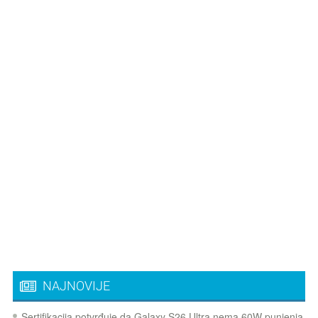
NAJNOVIJE
Sertifikacija potvrđuje da Galaxy S26 Ultra nema 60W punjenja