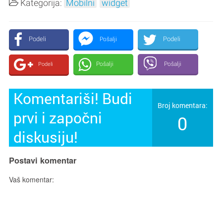
Kategorija:
Mobilni
widget
Podeli
Podeli
Pošalji
Pošalji
Pošalji
Podeli
Komentariši! Budi
Broj komentara:
prvi i započni
0
diskusiju!
Postavi komentar
Vaš komentar: