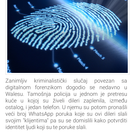
Zanimljiv kriminalistički slučaj povezan sa
digitalnom forenzikom dogodio se nedavno u
Walesu. Tamošnja policija u jednom je pretresu
kuće u kojoj su živeli dileri zaplenila, između
ostalog, i jedan telefon. U njemu su potom pronašli
veći broj WhatsApp poruka koje su ovi dileri slali
svojim "klijentima" pa su se domislili kako potvrditi
identitet ljudi koji su te poruke slali.