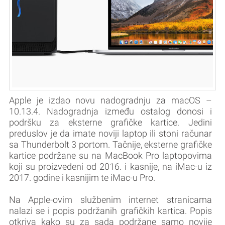
Apple je izdao novu nadogradnju za macOS –
10.13.4. Nadogradnja između ostalog donosi i
podršku za eksterne grafičke kartice. Jedini
preduslov je da imate noviji laptop ili stoni računar
sa Thunderbolt 3 portom. Tačnije, eksterne grafičke
kartice podržane su na MacBook Pro laptopovima
koji su proizvedeni od 2016. i kasnije, na iMac-u iz
2017. godine i kasnijim te iMac-u Pro.
Na Apple-ovim službenim internet stranicama
nalazi se i popis podržanih grafičkih kartica. Popis
otkriva kako su za sada podržane samo novije