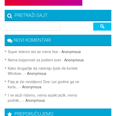
PRETRAŽI SAJT
NOVI KOMENTARI
Super teleron sto se mene tice
- Anonymous
Nema bojaznosti za pošteni svet
- Anonymous
Kako drugačije da nateraju ljude da koriste
Window...
- Anonymous
Fejs je zlo nevidjeno! Dve i po godine ga ne
koris...
- Anonymous
I ne služi ničemu, nema srpski jezik, nema
podršk...
- Anonymous
PREPORUČUJEMO