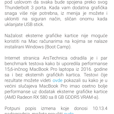
pod uslovom da svaka bude spojena preko svog
Thunderbolt 3 porta. Kada vam dodatna grafička
snaga više nije potrebna, iz menija je možete i
ukloniti na siguran način, sličan onomu kada
uklanjate USB stick.
Nažalost eksterne grafičke kartice nije moguće
koristiti na Mac računarima na kojima se nalaze
instalirani Windows (Boot Camp).
Internet stranica ArsTechnica odradila je i par
benchmark testova kako bi uporedila performanse
15,6-inčnog MacBook Pro laptopa iz 2016. godine
sa i bez eksternih grafičkih kartica. Testovi čije
rezultate možete videti
ovde
pokazali su kako je u
većini slučajeva MacBook Pro imao osetno bolje
performanse uz dodatak eksterne grafičke kartice
(AMD Radeon RX 580 sa 8 GB GDDR5 VRAM-a).
Potpuni popis izmena koje donosi 10.13.4
nadogradnja, možete proučiti
ovde
.