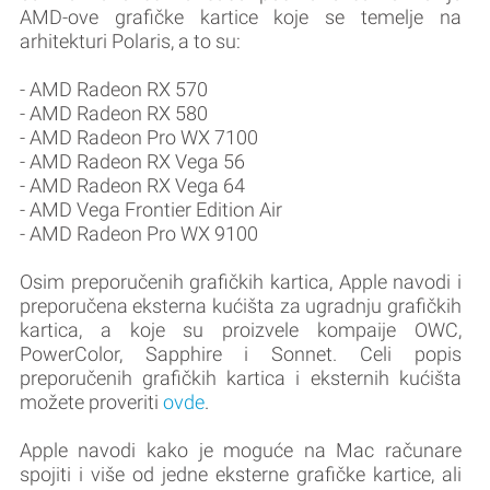
AMD-ove grafičke kartice koje se temelje na
arhitekturi Polaris, a to su:
- AMD Radeon RX 570
- AMD Radeon RX 580
- AMD Radeon Pro WX 7100
- AMD Radeon RX Vega 56
- AMD Radeon RX Vega 64
- AMD Vega Frontier Edition Air
- AMD Radeon Pro WX 9100
Osim preporučenih grafičkih kartica, Apple navodi i
preporučena eksterna kućišta za ugradnju grafičkih
kartica, a koje su proizvele kompaije OWC,
PowerColor, Sapphire i Sonnet. Celi popis
preporučenih grafičkih kartica i eksternih kućišta
možete proveriti
ovde
.
Apple navodi kako je moguće na Mac računare
spojiti i više od jedne eksterne grafičke kartice, ali