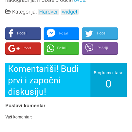
Kategorija:
Hardver
widget
Podeli
Podeli
Pošalji
Pošalji
Pošalji
Podeli
Komentariši! Budi
Broj komentara:
prvi i započni
0
diskusiju!
Postavi komentar
Vaš komentar: