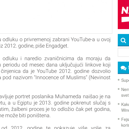
ju odluku o privremenoj zabrani YouTube-a u ovoj
iz 2012. godine, piše Engadget.
o odluku i naredio zvaničnicima da moraju da
u periodu od mesec dana uključujući linkove koji
 činjenica da je YouTube 2012. godine dozvolio
ea pod nazivom "Innocence of Muslims" (Nevinost
Supe
Nema
svet
javljuje portret poslanika Muhameda naišao je na
tu, a u Egiptu je 2013. godine pokrenut slučaj s
Kako
im, žalbeni proces je to odložio čak pet godina,
Win
 ne može biti poništena.
Fejs
koris
 od 2012. godine te pokazuje više volje za