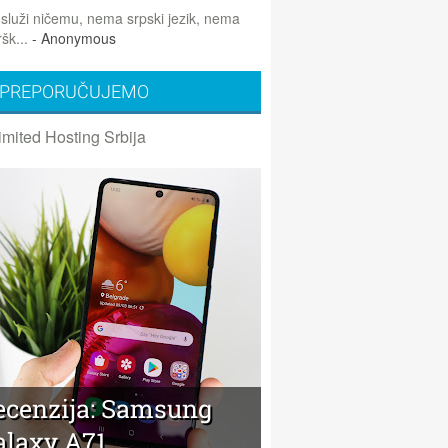
 služi ničemu, nema srpski jezik, nema
šk...
- Anonymous
PREPORUČUJEMO
imited Hosting Srbija
ecenzija: Samsung
alaxy A71