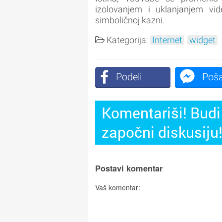
izolovanjem i uklanjanjem vi
simboličnoj kazni.
Kategorija:
Internet
widget
Podeli
Poša
Komentariši! Budi 
započni diskusiju
Postavi komentar
Vaš komentar: