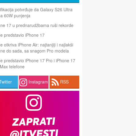
ifikacija potvrđuje da Galaxy S26 Ultra
a 60W punjenja
one 17 u prednarudžbama ruši rekorde
e predstavio iPhone 17
e otkriva iPhone Air: najtanjiji i najlakši
one do sada, sa snagom Pro modela
e predstavio iPhone 17 Pro i iPhone 17
Max telefone
Twitter
Instagram
RSS