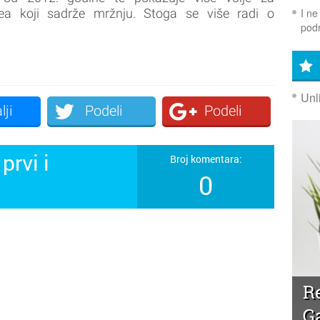
I ne
dea koji sadrže mržnju. Stoga se više radi o
podr
Unl
lji
Podeli
Podeli
prvi i
Broj komentara:
0
!
R
G