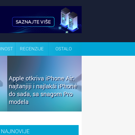
DNOST
RECENZIJE
OSTALO
Apple otkriva iPhone Air:
najtanjiji i najlakši iPhone
do sada, sa snagom Pro
modela
NAJNOVIJE