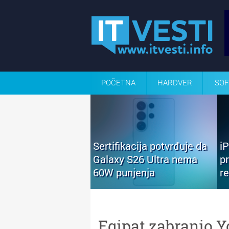
POČETNA
HARDVER
SOF
Sertifikacija potvrđuje da
i
Galaxy S26 Ultra nema
p
60W punjenja
r
Egipat zabranio 