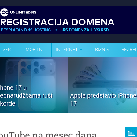
TVER
MOBILNI
INTERNET
BIZNIS
BEZBE
Phone 17 u
rednarudžbama ruši
Apple predstavio iPhone
ekorde
17
YouTube na mesec dana