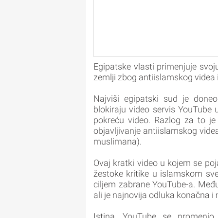
Egipatske vlasti primenjuje svo
zemlji zbog antiislamskog videa 
Najviši egipatski sud je done
blokiraju video servis YouTube 
pokreću video. Razlog za to je
objavljivanje antiislamskog vid
muslimana).
Ovaj kratki video u kojem se po
žestoke kritike u islamskom sve
ciljem zabrane YouTube-a. Međut
ali je najnovija odluka konačna i
Istina, YouTube se promenio