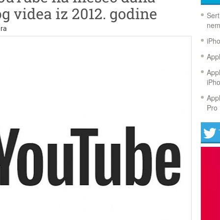
g videa iz 2012. godine
Sert
nem
ra
iPh
Appl
Appl
iPh
Appl
Pro 