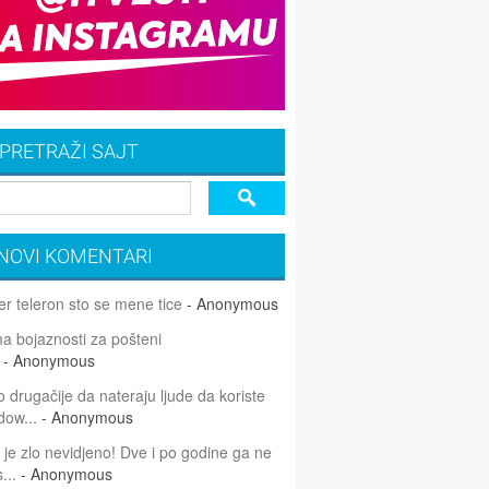
PRETRAŽI SAJT
NOVI KOMENTARI
r teleron sto se mene tice
- Anonymous
 bojaznosti za pošteni
- Anonymous
 drugačije da nateraju ljude da koriste
dow...
- Anonymous
 je zlo nevidjeno! Dve i po godine ga ne
...
- Anonymous