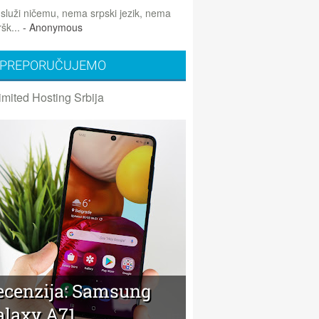
 služi ničemu, nema srpski jezik, nema
šk...
- Anonymous
PREPORUČUJEMO
imited Hosting Srbija
ecenzija: Samsung
alaxy A71