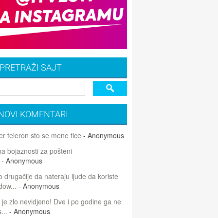
PRETRAŽI SAJT
NOVI KOMENTARI
r teleron sto se mene tice
- Anonymous
 bojaznosti za pošteni
- Anonymous
 drugačije da nateraju ljude da koriste
dow...
- Anonymous
 je zlo nevidjeno! Dve i po godine ga ne
...
- Anonymous