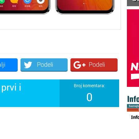
lji
Podeli
Podeli
prvi i
Broj komentara:
0
!