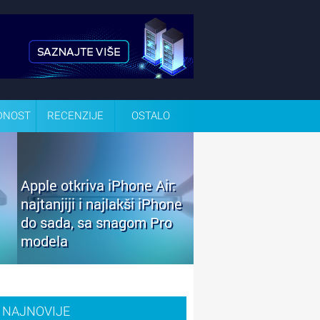
DNOST
RECENZIJE
OSTALO
Apple otkriva iPhone Air:
najtanjiji i najlakši iPhone
do sada, sa snagom Pro
modela
NAJNOVIJE