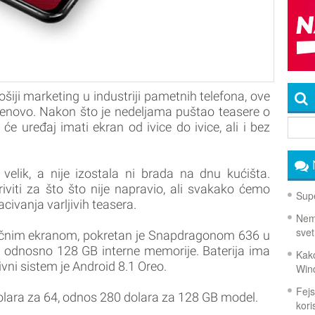
šiji marketing u industriji pametnih telefona, ove
 Lenovo. Nakon što je nedeljama puštao teasere o
će uređaj imati ekran od ivice do ivice, ali i bez
velik, a nije izostala ni brada na dnu kućišta.
iti za što što nije napravio, ali svakako ćemo
Supe
acivanja varljivih teasera.
Nema
svet
inčnim ekranom, pokretan je Snapdragonom 636 u
, odnosno 128 GB interne memorije. Baterija ima
Kako
vni sistem je Android 8.1 Oreo.
Win
Fejs
dolara za 64, odnos 280 dolara za 128 GB model.
koris