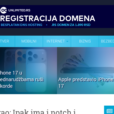
TVER
MOBILNI
INTERNET
BIZNIS
BEZBE
Phone 17 u
rednarudžbama ruši
Apple predstavio iPhone
ekorde
17
o: Ipak ima i notch i