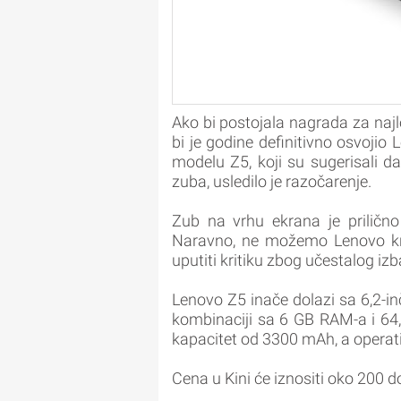
Ako bi postojala nagrada za najlo
bi je godine definitivno osvojio
modelu Z5, koji su sugerisali da 
zuba, usledilo je razočarenje.
Zub na vrhu ekrana je prilično 
Naravno, ne možemo Lenovo kriv
uputiti kritiku zbog učestalog izb
Lenovo Z5 inače dolazi sa 6,2-
kombinaciji sa 6 GB RAM-a i 64
kapacitet od 3300 mAh, a operati
Cena u Kini će iznositi oko 200 