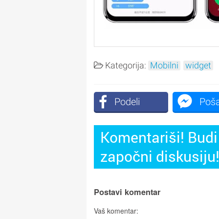
Kategorija:
Mobilni
widget
Podeli
Poša
Komentariši! Budi 
započni diskusiju
Postavi komentar
Vaš komentar: