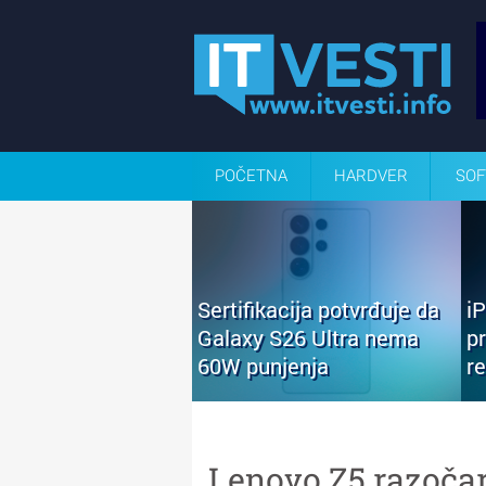
POČETNA
HARDVER
SOF
Sertifikacija potvrđuje da
i
Galaxy S26 Ultra nema
p
60W punjenja
r
Lenovo Z5 razočara