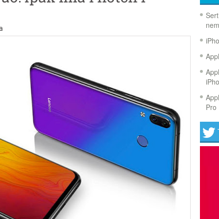
Sert
nem
a
iPh
Appl
Appl
iPh
Appl
Pro 