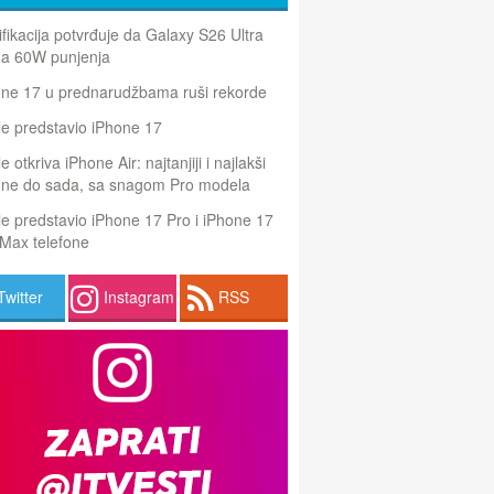
ifikacija potvrđuje da Galaxy S26 Ultra
a 60W punjenja
one 17 u prednarudžbama ruši rekorde
e predstavio iPhone 17
e otkriva iPhone Air: najtanjiji i najlakši
one do sada, sa snagom Pro modela
e predstavio iPhone 17 Pro i iPhone 17
Max telefone
Twitter
Instagram
RSS