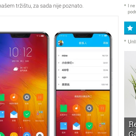
I ne
našem tržištu, za sada nije poznato.
podr
Unl
R
G