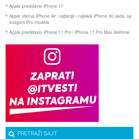
Apple predstavio iPhone 17
Apple otkriva iPhone Air: najtanjiji i najlakši iPhone do sada, sa
snagom Pro modela
Apple predstavio iPhone 17 Pro i iPhone 17 Pro Max telefone
PRETRAŽI SAJT