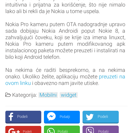
intuitivna i prijatna za korišćenje, što nije nimalo
lako ali bi rekli da je Nokia u tome uspela.
Nokia Pro kameru putem OTA nadogradnje upravo
sada dobijaju Nokia Androidi poput Nokie 8, a
zahvaljujući čoveku, koji se krije iza imena linuxct,
Nokia Pro kameru putem modifikovanog apk
instalacionog paketa možete preuzeti i instalirati na
bilo koji Android telefon.
Na nekima će raditi besprekorno, a na nekima
onako. Ukoliko želite, aplikaciju možete
preuzeti na
ovom linku
i obavezno nam javite utiske.
Kategorija:
Mobilni
widget
Podeli
Podeli
Pošalji
Pošalji
Pošalji
Podeli