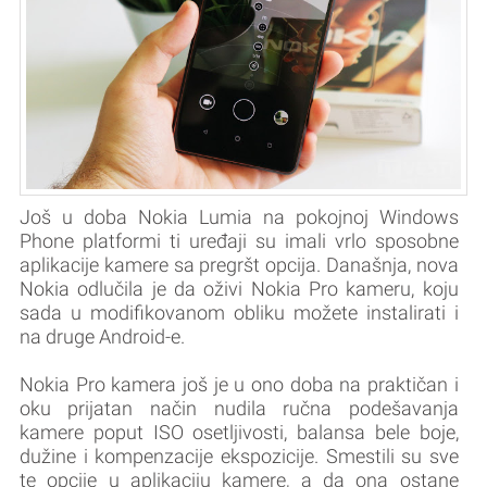
Još u doba Nokia Lumia na pokojnoj Windows
Phone platformi ti uređaji su imali vrlo sposobne
aplikacije kamere sa pregršt opcija. Današnja, nova
Nokia odlučila je da oživi Nokia Pro kameru, koju
sada u modifikovanom obliku možete instalirati i
na druge Android-e.
Nokia Pro kamera još je u ono doba na praktičan i
oku prijatan način nudila ručna podešavanja
kamere poput ISO osetljivosti, balansa bele boje,
dužine i kompenzacije ekspozicije. Smestili su sve
te opcije u aplikaciju kamere, a da ona ostane