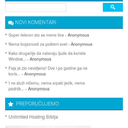
NOVI KOMENTARI
Super teleron sto se mene tice
- Anonymous
Nema bojaznosti za pošteni svet
- Anonymous
Kako drugačije da nateraju ljude da koriste
Window...
- Anonymous
Fejs je zlo nevidjeno! Dve i po godine ga ne
koris...
- Anonymous
I ne služi ničemu, nema srpski jezik, nema
podršk...
- Anonymous
PREPORUČUJEMO
Unlimited Hosting Srbija