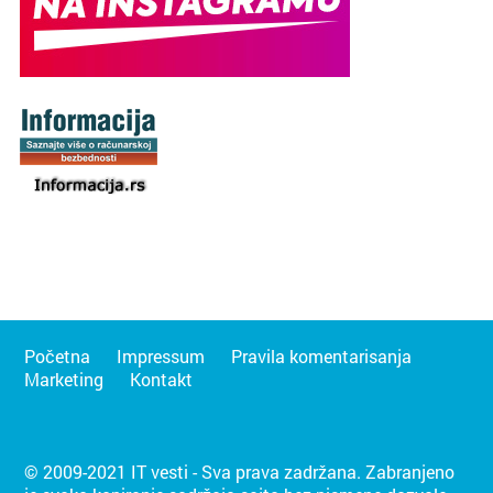
Početna
Impressum
Pravila komentarisanja
Marketing
Kontakt
© 2009-2021 IT vesti - Sva prava zadržana. Zabranjeno