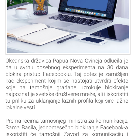
Okeanska državica Papua Nova Gvineja odlučila je
da u svrhu posebnog eksperimenta na 30 dana
blokira pristup Facebook-u. Taj potez je zamišljen
kao eksperiment kojim se nastojati utvrditi efekte
koje na tamošnje građane uzrokuje blokiranje
najpoznatije svetske društvene mreže, ali i iskoristiti
tu priliku za uklanjanje lažnih profila koji šire lažne
lokalne vesti.
Prema rečima tamošnjeg ministra za komunikacije,
Sama Basila, jednomesečno blokiranje Facebook-a
iskoristiti će tamošnji Zavod za komunikaciju i