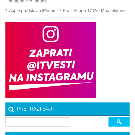
snagom Pro modela
Apple predstavio iPhone 17 Pro i iPhone 17 Pro Max telefone
PRETRAŽI SAJT