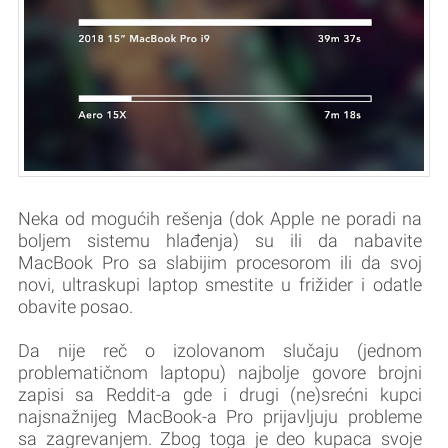
Neka od mogućih rešenja (dok Apple ne poradi na
boljem sistemu hlađenja) su ili da nabavite
MacBook Pro sa slabijim procesorom ili da svoj
novi, ultraskupi laptop smestite u frižider i odatle
obavite posao.
Da nije reč o izolovanom slučaju (jednom
problematičnom laptopu) najbolje govore brojni
zapisi sa Reddit-a gde i drugi (ne)srećni kupci
najsnažnijeg MacBook-a Pro prijavljuju probleme
sa zagrevanjem. Zbog toga je deo kupaca svoje