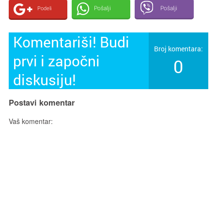
Pošalji
Pošalji
Podeli
Komentariši! Budi
Broj komentara:
prvi i započni
0
diskusiju!
Postavi komentar
Vaš komentar: