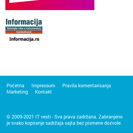
Početna
Impressum
Pravila komentarisanja
Marketing
Kontakt
© 2009-2021 IT vesti - Sva prava zadržana. Zabranjeno
je svako kopiranje sadržaja sajta bez pismene dozvole.