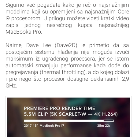
Sigurno već pogađate kako je reč o najsnažnijim
modelima koji su opremljeni sa najsnažnijim Core
i9 procesorom. U prilogu možete videti kratki video
zapis jednog nesrećnog kupca najsnažnijeg
MacBooka Pro.
Naime, Dave Lee (Dave2D) je primetio da sa
postojećim sistemu hlađenja nije moguće izvući
maksimum iz ugrađenog procesora, jer se istom
automatski smanjuju performanse kada dođe do
pregrejavanja (thermal throttling), a do kojeg dolazi
i pre nego što procesor dostigne deklarisanih 2,9
GHz.