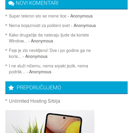
NOVI KOMENTARI
Super teleron sto se mene tice
- Anonymous
Nema bojaznosti za pošteni svet
- Anonymous
Kako drugačije da nateraju ljude da koriste
Window...
- Anonymous
Fejs je zlo nevidjeno! Dve i po godine ga ne
koris...
- Anonymous
I ne služi ničemu, nema srpski jezik, nema
podršk...
- Anonymous
PREPORUČUJEMO
Unlimited Hosting Srbija