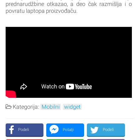
prednarudžbine otkazao, a deo čak razmišlja i o
povratu laptopa proizvođaču.
Kategorija:
Mobilni
widget
Podeli
Podeli
Pošalji