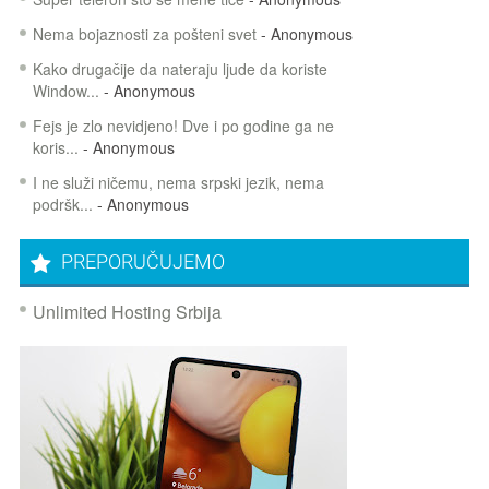
Nema bojaznosti za pošteni svet
- Anonymous
Kako drugačije da nateraju ljude da koriste
Window...
- Anonymous
Fejs je zlo nevidjeno! Dve i po godine ga ne
koris...
- Anonymous
I ne služi ničemu, nema srpski jezik, nema
podršk...
- Anonymous
PREPORUČUJEMO
Unlimited Hosting Srbija