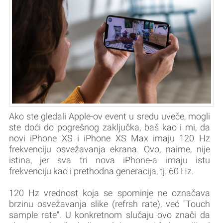
Ako ste gledali Apple-ov event u sredu uveče, mogli
ste doći do pogrešnog zaključka, baš kao i mi, da
novi iPhone XS i iPhone XS Max imaju 120 Hz
frekvenciju osvežavanja ekrana. Ovo, naime, nije
istina, jer sva tri nova iPhone-a imaju istu
frekvenciju kao i prethodna generacija, tj. 60 Hz.
120 Hz vrednost koja se spominje ne označava
brzinu osvežavanja slike (refrsh rate), već "Touch
sample rate". U konkretnom slučaju ovo znači da