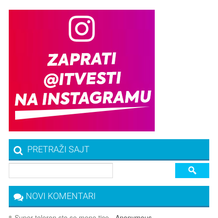
PRETRAŽI SAJT
NOVI KOMENTARI
Super teleron sto se mene tice
- Anonymous