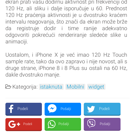
ekran prati vašu dodirnu aktivnost pri frekvenciji od
120 Hz, ali sliku i dalje isporučuje u 60. Prednost
120 Hz praćenja aktivnosti je u dvostruko kraćem
intervalu reagovanja, što znači da ekran može brže
da registruje dodir i time ranije adekvatno
odgovoriti pokrećući renderiranje sledeće slike u
animaciji.
Uostalom, i iPhone X je već imao 120 Hz Touch
sample rate, tako da ovo zapravo i nije novost, ali s
druge strane, iPhone 8 i 8 Plus su ostali na 60 Hz,
dakle dvostruko manje.
Kategorija:
istaknuta
Mobilni
widget
Podeli
Podeli
Pošalji
Pošalji
Pošalji
Podeli