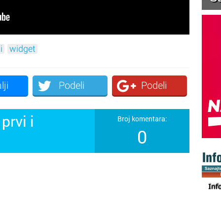
i
widget
lji
Podeli
Podeli
prvi i
Broj komentara:
0
!