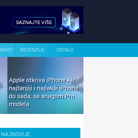
DNOST
RECENZIJE
OSTALO
Apple otkriva iPhone Air:
najtanjiji i najlakši iPhone
do sada, sa snagom Pro
modela
NAJNOVIJE