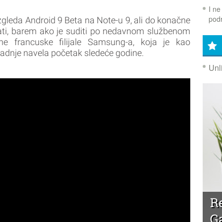
I ne
podr
gleda Android 9 Beta na Note-u 9, ali do konačne
ati, barem ako je suditi po nedavnom službenom
ne francuske filijale Samsung-a, koja je kao
adnje navela početak sledeće godine.
Unl
R
G