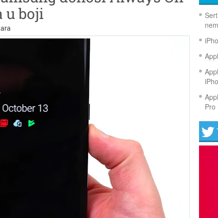
 u boji
Sert
nem
ara
iPh
Appl
Appl
iPh
Appl
Pro 