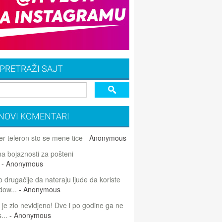
PRETRAŽI SAJT
NOVI KOMENTARI
r teleron sto se mene tice
- Anonymous
 bojaznosti za pošteni
- Anonymous
 drugačije da nateraju ljude da koriste
dow...
- Anonymous
 je zlo nevidjeno! Dve i po godine ga ne
...
- Anonymous