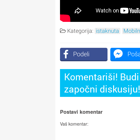
Kategorija:
istaknuta
Mobiln
Podeli
Poša
Komentariši! Budi 
započni diskusiju
Postavi komentar
Vaš komentar: