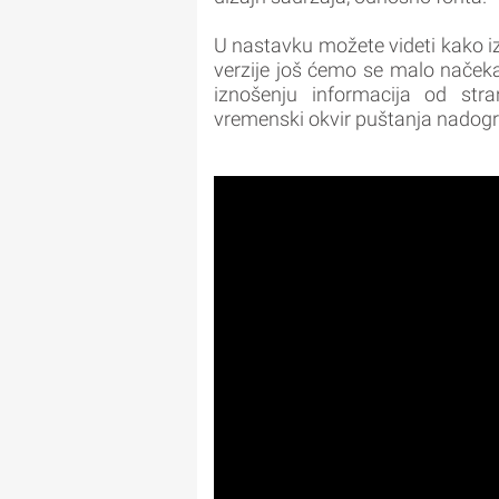
U nastavku možete videti kako iz
verzije još ćemo se malo naček
iznošenju informacija od stra
vremenski okvir puštanja nadogr