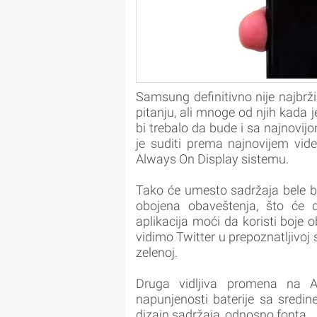
Samsung definitivno nije najbrž
pitanju, ali mnoge od njih kada 
bi trebalo da bude i sa najnovij
je suditi prema najnovijem vide
Always On Display sistemu.
Tako će umesto sadržaja bele b
obojena obaveštenja, što će d
aplikacija moći da koristi boje
vidimo Twitter u prepoznatljivoj s
zelenoj.
Druga vidljiva promena na A
napunjenosti baterije sa sredin
dizajn sadržaja, odnosno fonta.