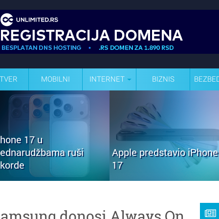
TVER
MOBILNI
INTERNET
BIZNIS
BEZBE
Phone 17 u
rednarudžbama ruši
Apple predstavio iPhone
ekorde
17
 Samsung donosi Always On