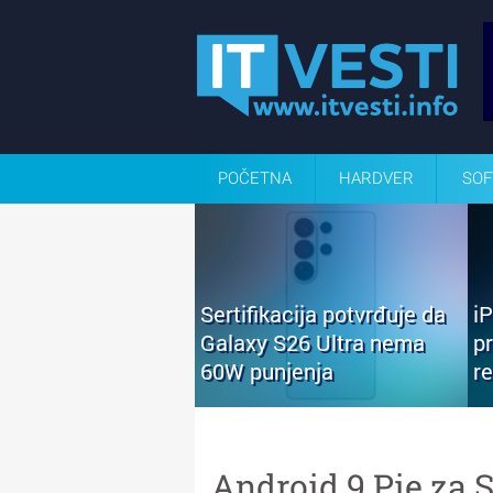
POČETNA
HARDVER
SOF
Sertifikacija potvrđuje da
i
Galaxy S26 Ultra nema
p
60W punjenja
r
Android 9 Pie za