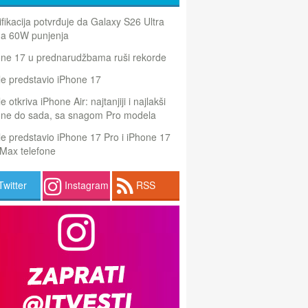
ifikacija potvrđuje da Galaxy S26 Ultra
a 60W punjenja
one 17 u prednarudžbama ruši rekorde
e predstavio iPhone 17
e otkriva iPhone Air: najtanjiji i najlakši
one do sada, sa snagom Pro modela
e predstavio iPhone 17 Pro i iPhone 17
Max telefone
Twitter
Instagram
RSS