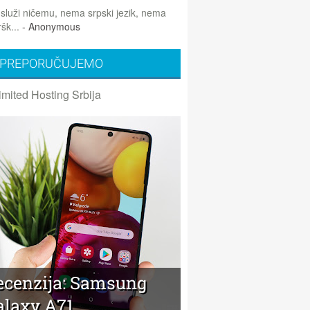
 služi ničemu, nema srpski jezik, nema
šk...
- Anonymous
PREPORUČUJEMO
imited Hosting Srbija
ecenzija: Samsung
alaxy A71