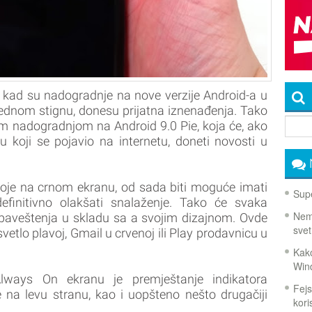
i kad su nadogradnje na nove verzije Android-a u
jednom stignu, donesu prijatna iznenađenja. Tako
om nadogradnjom na Android 9.0 Pie, koja će, ako
u koji se pojavio na internetu, doneti novosti u
oje na crnom ekranu, od sada biti moguće imati
Supe
efinitivno olakšati snalaženje. Tako će svaka
Nema
 obaveštenja u skladu sa a svojim dizajnom. Ovde
svet
vetlo plavoj, Gmail u crvenoj ili Play prodavnicu u
Kako
Win
lways On ekranu je premještanje indikatora
Fejs
e na levu stranu, kao i uopšteno nešto drugačiji
koris