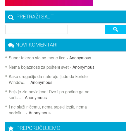
PRETRAŽI SAJT
NOVI KOMENTARI
Super teleron sto se mene tice
- Anonymous
Nema bojaznosti za pošteni svet
- Anonymous
Kako drugačije da nateraju ljude da koriste
Window...
- Anonymous
Fejs je zlo nevidjeno! Dve i po godine ga ne
koris...
- Anonymous
I ne služi ničemu, nema srpski jezik, nema
podršk...
- Anonymous
PREPORUČUJEMO