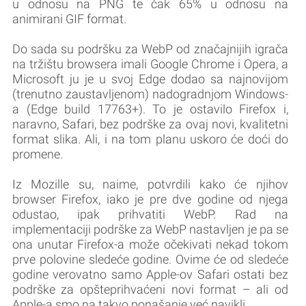
u odnosu na PNG te čak 65% u odnosu na
animirani GIF format.
Do sada su podršku za WebP od značajnijih igrača
na tržištu browsera imali Google Chrome i Opera, a
Microsoft ju je u svoj Edge dodao sa najnovijom
(trenutno zaustavljenom) nadogradnjom Windows-
a (Edge build 17763+). To je ostavilo Firefox i,
naravno, Safari, bez podrške za ovaj novi, kvalitetni
format slika. Ali, i na tom planu uskoro će doći do
promene.
Iz Mozille su, naime, potvrdili kako će njihov
browser Firefox, iako je pre dve godine od njega
odustao, ipak prihvatiti WebP. Rad na
implementaciji podrške za WebP nastavljen je pa se
ona unutar Firefox-a može očekivati nekad tokom
prve polovine sledeće godine. Ovime će od sledeće
godine verovatno samo Apple-ov Safari ostati bez
podrške za opšteprihvaćeni novi format – ali od
Apple-a smo na takvo ponašanje već navikli.