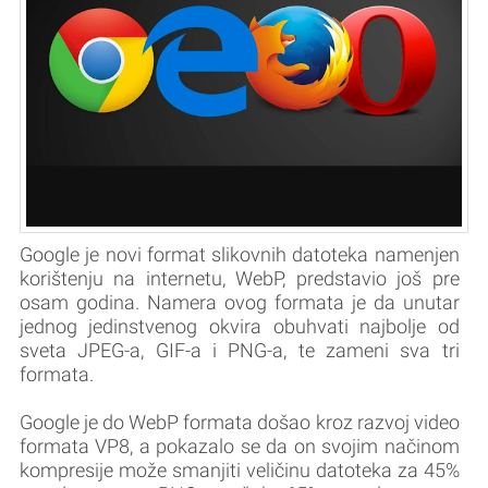
Google je novi format slikovnih datoteka namenjen
korištenju na internetu, WebP, predstavio još pre
osam godina. Namera ovog formata je da unutar
jednog jedinstvenog okvira obuhvati najbolje od
sveta JPEG-a, GIF-a i PNG-a, te zameni sva tri
formata.
Google je do WebP formata došao kroz razvoj video
formata VP8, a pokazalo se da on svojim načinom
kompresije može smanjiti veličinu datoteka za 45%