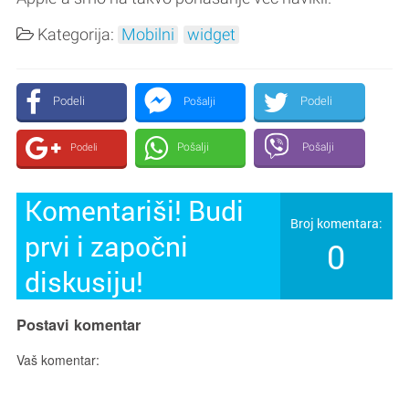
Kategorija:
Mobilni
widget
Podeli
Podeli
Pošalji
Pošalji
Pošalji
Podeli
Komentariši! Budi
Broj komentara:
prvi i započni
0
diskusiju!
Postavi komentar
Vaš komentar: