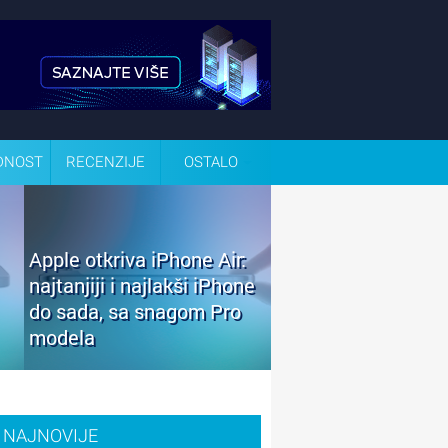
DNOST
RECENZIJE
OSTALO
Apple otkriva iPhone Air:
najtanjiji i najlakši iPhone
do sada, sa snagom Pro
modela
NAJNOVIJE