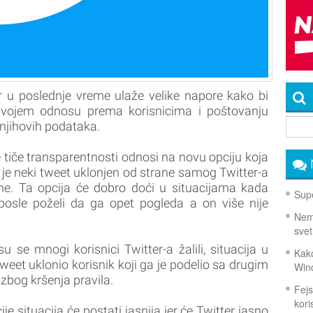
r u poslednje vreme ulaže velike napore kako bi
 svojem odnosu prema korisnicima i poštovanju
 njihovih podataka.
e tiče transparentnosti odnosi na novu opciju koja
 je neki tweet uklonjen od strane samog Twitter-a
rme. Ta opcija će dobro doći u situacijama kada
Supe
 posle poželi da ga opet pogleda a on više nije
Nema
svet
u se mnogi korisnici Twitter-a žalili, situacija u
Kako
 tweet uklonio korisnik koji ga je podelio sa drugim
Win
 zbog kršenja pravila.
Fejs
koris
situacija će postati jasnija jer će Twitter jasno