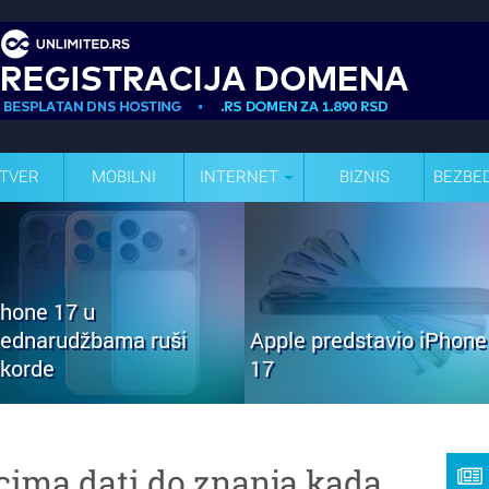
TVER
MOBILNI
INTERNET
BIZNIS
BEZBE
Phone 17 u
rednarudžbama ruši
Apple predstavio iPhone
ekorde
17
icima dati do znanja kada