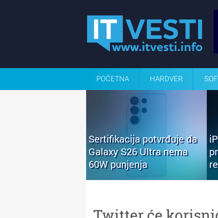
POČETNA
HARDVER
SOF
Sertifikacija potvrđuje da
i
Galaxy S26 Ultra nema
p
60W punjenja
r
Twitter će korisn