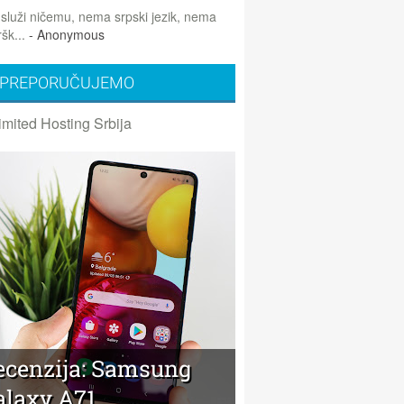
 služi ničemu, nema srpski jezik, nema
šk...
- Anonymous
PREPORUČUJEMO
imited Hosting Srbija
ecenzija: Samsung
alaxy A71