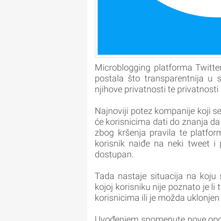
Microblogging platforma Twitte
postala što transparentnija u
njihove privatnosti te privatnosti
Najnoviji potez kompanije koji s
će korisnicima dati do znanja da
zbog kršenja pravila te platfo
korisnik naiđe na neki tweet i
dostupan.
Tada nastaje situacija na koju s
kojoj korisniku nije poznato je li
korisnicima ili je možda uklonjen
Uvođenjem spomenute nove opcije 