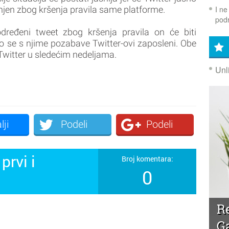
I ne
onjen zbog kršenja pravila same platforme.
podr
određeni tweet zbog kršenja pravila on će biti
o se s njime pozabave Twitter-ovi zaposleni. Obe
witter u sledećim nedeljama.
Unl
lji
Podeli
Podeli
prvi i
Broj komentara:
0
!
R
G