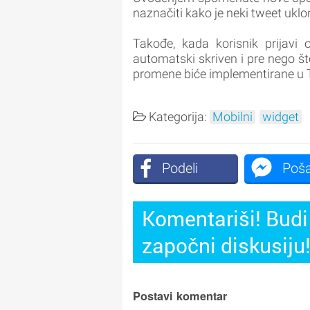
naznačiti kako je neki tweet ukl
Takođe, kada korisnik prijavi 
automatski skriven i pre nego št
promene biće implementirane u T
Kategorija:
Mobilni
widget
Podeli
Poša
Komentariši! Budi 
započni diskusiju
Postavi komentar