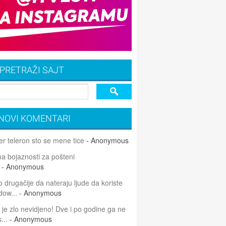
PRETRAŽI SAJT
NOVI KOMENTARI
r teleron sto se mene tice
- Anonymous
 bojaznosti za pošteni
- Anonymous
 drugačije da nateraju ljude da koriste
dow...
- Anonymous
 je zlo nevidjeno! Dve i po godine ga ne
...
- Anonymous