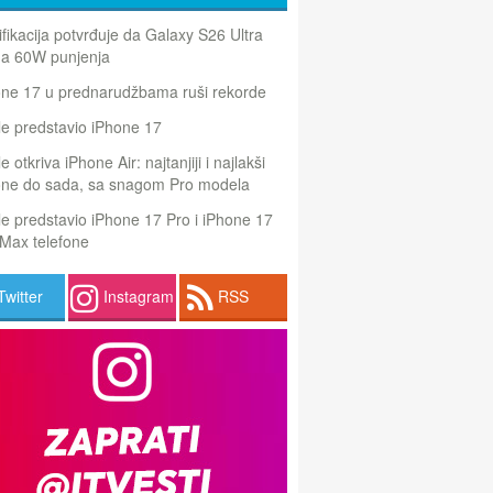
ifikacija potvrđuje da Galaxy S26 Ultra
a 60W punjenja
one 17 u prednarudžbama ruši rekorde
e predstavio iPhone 17
e otkriva iPhone Air: najtanjiji i najlakši
one do sada, sa snagom Pro modela
e predstavio iPhone 17 Pro i iPhone 17
Max telefone
Twitter
Instagram
RSS