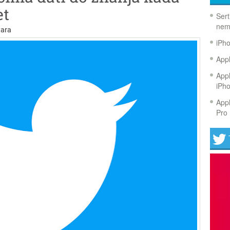
et
Sert
nem
ara
iPh
Appl
Appl
iPh
Appl
Pro 