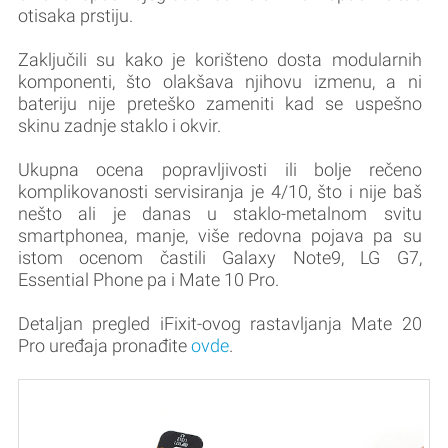
otisaka prstiju.
Zaključili su kako je korišteno dosta modularnih
komponenti, što olakšava njihovu izmenu, a ni
bateriju nije preteško zameniti kad se uspešno
skinu zadnje staklo i okvir.
Ukupna ocena popravljivosti ili bolje rečeno
komplikovanosti servisiranja je 4/10, što i nije baš
nešto ali je danas u staklo-metalnom svitu
smartphonea, manje, više redovna pojava pa su
istom ocenom častili Galaxy Note9, LG G7,
Essential Phone pa i Mate 10 Pro.
Detaljan pregled iFixit-ovog rastavljanja Mate 20
Pro uređaja pronađite
ovde
.