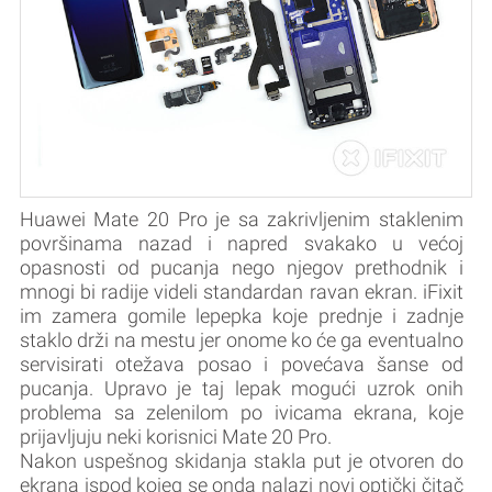
Huawei Mate 20 Pro je sa zakrivljenim staklenim
površinama nazad i napred svakako u većoj
opasnosti od pucanja nego njegov prethodnik i
mnogi bi radije videli standardan ravan ekran. iFixit
im zamera gomile lepepka koje prednje i zadnje
staklo drži na mestu jer onome ko će ga eventualno
servisirati otežava posao i povećava šanse od
pucanja. Upravo je taj lepak mogući uzrok onih
problema sa zelenilom po ivicama ekrana, koje
prijavljuju neki korisnici Mate 20 Pro.
Nakon uspešnog skidanja stakla put je otvoren do
ekrana ispod kojeg se onda nalazi novi optički čitač