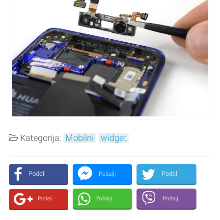
Kategorija:
Mobilni
widget
Podeli
Podeli
Pošalji
Pošalji
Pošalji
Podeli