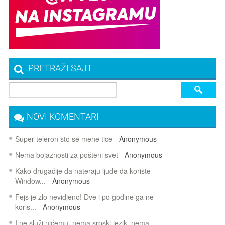
PRETRAŽI SAJT
NOVI KOMENTARI
Super teleron sto se mene tice
- Anonymous
Nema bojaznosti za pošteni svet
- Anonymous
Kako drugačije da nateraju ljude da koriste
Window...
- Anonymous
Fejs je zlo nevidjeno! Dve i po godine ga ne
koris...
- Anonymous
I ne služi ničemu, nema srpski jezik, nema