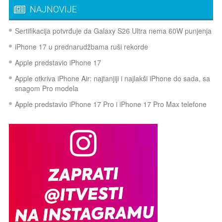
NAJNOVIJE
Sertifikacija potvrđuje da Galaxy S26 Ultra nema 60W punjenja
iPhone 17 u prednarudžbama ruši rekorde
Apple predstavio iPhone 17
Apple otkriva iPhone Air: najtanjiji i najlakši iPhone do sada, sa
snagom Pro modela
Apple predstavio iPhone 17 Pro i iPhone 17 Pro Max telefone