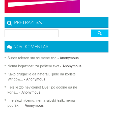
PRETRAŽI SAJT
NOVI KOMENTARI
Super teleron sto se mene tice
- Anonymous
Nema bojaznosti za pošteni svet
- Anonymous
Kako drugačije da nateraju ljude da koriste
Window...
- Anonymous
Fejs je zlo nevidjeno! Dve i po godine ga ne
koris...
- Anonymous
I ne služi ničemu, nema srpski jezik, nema
podršk...
- Anonymous