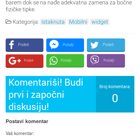
barem dok se na nađe adekvatna zamena za bočne
fizičke tipke.
Kategorija:
istaknuta
Mobilni
widget
Podeli
Podeli
Pošalji
Pošalji
Pošalji
Podeli
Komentariši! Budi
Broj komentara:
prvi i započni
0
diskusiju!
Postavi komentar
Vaš komentar: