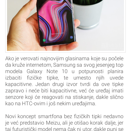
Ako je verovati najnovijim glasinama koje su počele
da kruže internetom, Samsung sa svog jesenjeg top
modela Galaxy Note 10 u potpunosti planira
izbaciti fizičke tipke, te umesto njih uvede
kapacitivne. Jedan drugi izvor tvrdi da ove tipke
zapravo i neće biti kapacitivne, već će uređaj imati
senzore koji će reagovati na stiskanje, dakle slično
kao na HTC-ovim i još nekim uređajima.
Novi koncept smartfona bez fizičkih tipki nedavno
je već predstavio Meizu, ali je otišao korak dalje, jer
taj futuristički model nema čak ni utor, dakle puni se