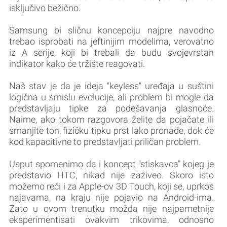
isključivo bežično.
Samsung bi sličnu koncepciju najpre navodno
trebao isprobati na jeftinijim modelima, verovatno
iz A serije, koji bi trebali da budu svojevrstan
indikator kako će tržište reagovati.
Naš stav je da je ideja "keyless" uređaja u suštini
logična u smislu evolucije, ali problem bi mogle da
predstavljaju tipke za podešavanja glasnoće.
Naime, ako tokom razgovora želite da pojačate ili
smanjite ton, fizičku tipku prst lako pronađe, dok će
kod kapacitivne to predstavljati priličan problem.
Usput spomenimo da i koncept "stiskavca" kojeg je
predstavio HTC, nikad nije zaživeo. Skoro isto
možemo reći i za Apple-ov 3D Touch, koji se, uprkos
najavama, na kraju nije pojavio na Android-ima.
Zato u ovom trenutku možda nije najpametnije
eksperimentisati ovakvim trikovima, odnosno