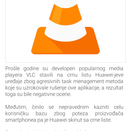
Prošle godine su developeri popularnog media
playera VLC stavili na crnu listu Huawei-jeve
uređaje zbog agresivnih task menagement metoda
koje su uzrokovale rušenje ove aplikacije, a rezultat
toga su bile negativne ocene.
Međutim, činilo se nepravednim kazniti celu
korisničku bazu zbog poteza proizvođača
smartphonea pa je Huawei skinut sa crne liste.