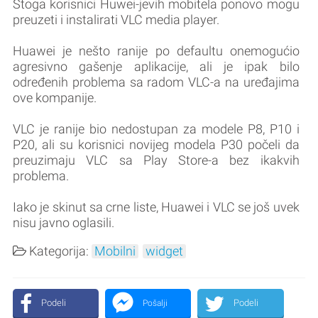
Stoga korisnici Huwei-jevih mobitela ponovo mogu
preuzeti i instalirati VLC media player.
Huawei je nešto ranije po defaultu onemogućio
agresivno gašenje aplikacije, ali je ipak bilo
određenih problema sa radom VLC-a na uređajima
ove kompanije.
VLC je ranije bio nedostupan za modele P8, P10 i
P20, ali su korisnici novijeg modela P30 počeli da
preuzimaju VLC sa Play Store-a bez ikakvih
problema.
Iako je skinut sa crne liste, Huawei i VLC se još uvek
nisu javno oglasili.
Kategorija:
Mobilni
widget
Podeli
Podeli
Pošalji