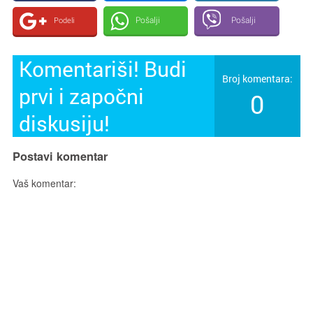
Pošalji
Pošalji
Podeli
Komentariši! Budi
Broj komentara:
prvi i započni
0
diskusiju!
Postavi komentar
Vaš komentar: