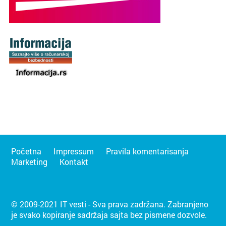
Početna
Impressum
Pravila komentarisanja
Marketing
Kontakt
© 2009-2021 IT vesti - Sva prava zadržana. Zabranjeno
je svako kopiranje sadržaja sajta bez pismene dozvole.