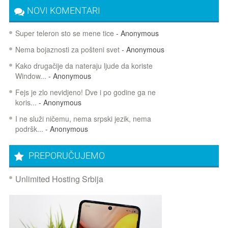
NOVI KOMENTARI
Super teleron sto se mene tice
- Anonymous
Nema bojaznosti za pošteni svet
- Anonymous
Kako drugačije da nateraju ljude da koriste
Window...
- Anonymous
Fejs je zlo nevidjeno! Dve i po godine ga ne
koris...
- Anonymous
I ne služi ničemu, nema srpski jezik, nema
podršk...
- Anonymous
PREPORUČUJEMO
Unlimited Hosting Srbija