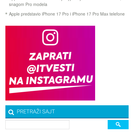
snagom Pro modela
Apple predstavio iPhone 17 Pro i iPhone 17 Pro Max telefone
PRETRAŽI SAJT