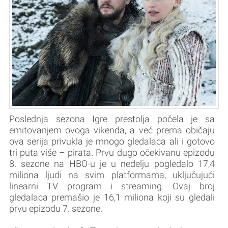
Poslednja sezona Igre prestolja počela je sa
emitovanjem ovoga vikenda, a već prema običaju
ova serija privukla je mnogo gledalaca ali i gotovo
tri puta više – pirata. Prvu dugo očekivanu epizodu
8. sezone na HBO-u je u nedelju pogledalo 17,4
miliona ljudi na svim platformama, uključujući
linearni TV program i streaming. Ovaj broj
gledalaca premašio je 16,1 miliona koji su gledali
prvu epizodu 7. sezone.