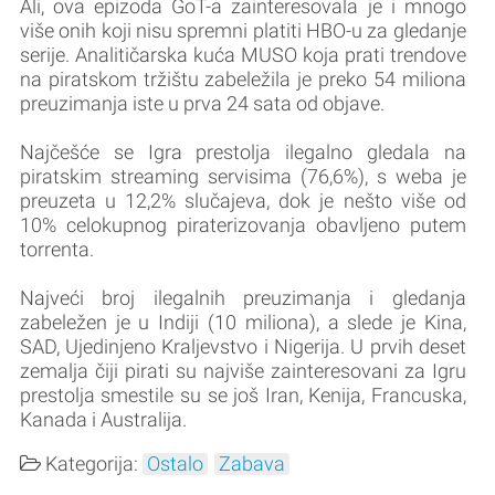
Ali, ova epizoda GoT-a zainteresovala je i mnogo
više onih koji nisu spremni platiti HBO-u za gledanje
serije. Analitičarska kuća MUSO koja prati trendove
na piratskom tržištu zabeležila je preko 54 miliona
preuzimanja iste u prva 24 sata od objave.
Najčešće se Igra prestolja ilegalno gledala na
piratskim streaming servisima (76,6%), s weba je
preuzeta u 12,2% slučajeva, dok je nešto više od
10% celokupnog piraterizovanja obavljeno putem
torrenta.
Najveći broj ilegalnih preuzimanja i gledanja
zabeležen je u Indiji (10 miliona), a slede je Kina,
SAD, Ujedinjeno Kraljevstvo i Nigerija. U prvih deset
zemalja čiji pirati su najviše zainteresovani za Igru
prestolja smestile su se još Iran, Kenija, Francuska,
Kanada i Australija.
Kategorija:
Ostalo
Zabava