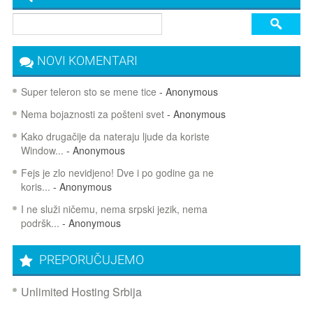
NOVI KOMENTARI
Super teleron sto se mene tice
- Anonymous
Nema bojaznosti za pošteni svet
- Anonymous
Kako drugačije da nateraju ljude da koriste
Window...
- Anonymous
Fejs je zlo nevidjeno! Dve i po godine ga ne
koris...
- Anonymous
I ne služi ničemu, nema srpski jezik, nema
podršk...
- Anonymous
PREPORUČUJEMO
Unlimited Hosting Srbija