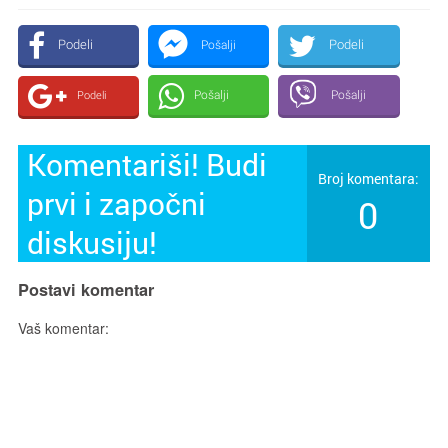
Podeli
Podeli
Pošalji
Pošalji
Pošalji
Podeli
Komentariši! Budi
Broj komentara:
prvi i započni
0
diskusiju!
Postavi komentar
Vaš komentar: