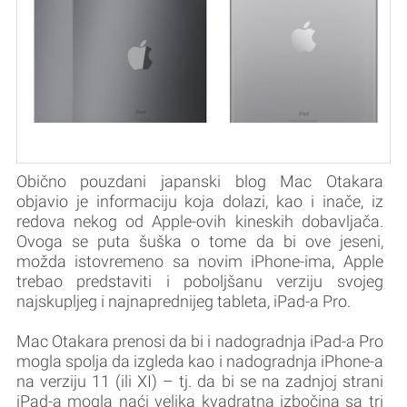
Obično pouzdani japanski blog Mac Otakara
objavio je informaciju koja dolazi, kao i inače, iz
redova nekog od Apple-ovih kineskih dobavljača.
Ovoga se puta šuška o tome da bi ove jeseni,
možda istovremeno sa novim iPhone-ima, Apple
trebao predstaviti i poboljšanu verziju svojeg
najskupljeg i najnaprednijeg tableta, iPad-a Pro.
Mac Otakara prenosi da bi i nadogradnja iPad-a Pro
mogla spolja da izgleda kao i nadogradnja iPhone-a
na verziju 11 (ili XI) – tj. da bi se na zadnjoj strani
iPad-a mogla naći velika kvadratna izbočina sa tri