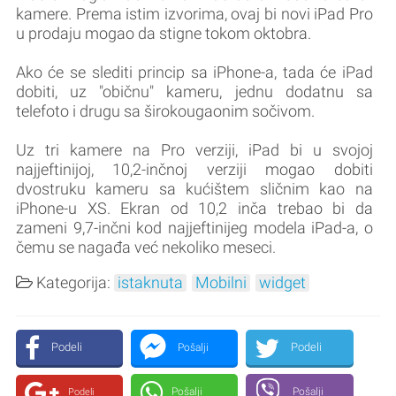
kamere. Prema istim izvorima, ovaj bi novi iPad Pro
u prodaju mogao da stigne tokom oktobra.
Ako će se slediti princip sa iPhone-a, tada će iPad
dobiti, uz "običnu" kameru, jednu dodatnu sa
telefoto i drugu sa širokougaonim sočivom.
Uz tri kamere na Pro verziji, iPad bi u svojoj
najjeftinijoj, 10,2-inčnoj verziji mogao dobiti
dvostruku kameru sa kućištem sličnim kao na
iPhone-u XS. Ekran od 10,2 inča trebao bi da
zameni 9,7-inčni kod najjeftinijeg modela iPad-a, o
čemu se nagađa već nekoliko meseci.
Kategorija:
istaknuta
Mobilni
widget
Podeli
Podeli
Pošalji
Pošalji
Pošalji
Podeli