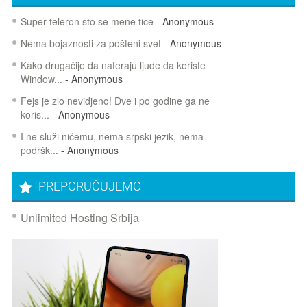
Super teleron sto se mene tice
- Anonymous
Nema bojaznosti za pošteni svet
- Anonymous
Kako drugačije da nateraju ljude da koriste
Window...
- Anonymous
Fejs je zlo nevidjeno! Dve i po godine ga ne
koris...
- Anonymous
I ne služi ničemu, nema srpski jezik, nema
podršk...
- Anonymous
PREPORUČUJEMO
Unlimited Hosting Srbija