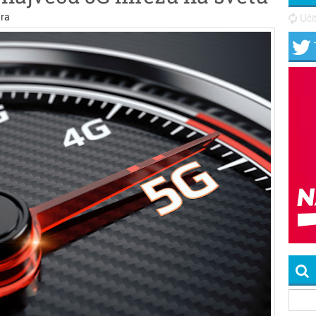
ra
Učit