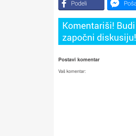
Podeli
Poša
Komentariši! Budi 
započni diskusiju
Postavi komentar
Vaš komentar: