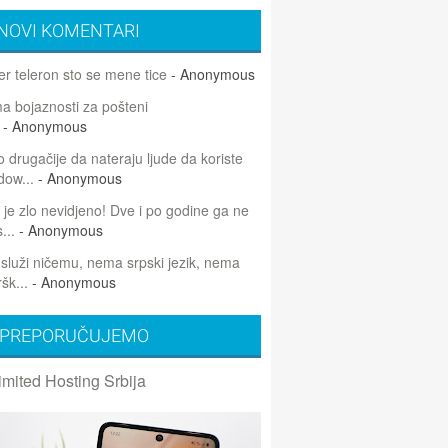
NOVI KOMENTARI
r teleron sto se mene tice
- Anonymous
 bojaznosti za pošteni
- Anonymous
 drugačije da nateraju ljude da koriste
dow...
- Anonymous
 je zlo nevidjeno! Dve i po godine ga ne
...
- Anonymous
 služi ničemu, nema srpski jezik, nema
šk...
- Anonymous
PREPORUČUJEMO
imited Hosting Srbija