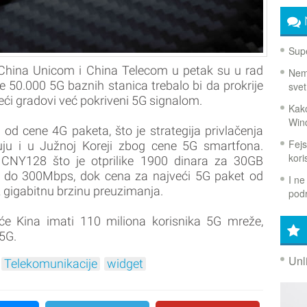
Supe
, China Unicom i China Telecom u petak su u rad
Nema
e 50.000 5G baznih stanica trebalo bi da prokrije
svet
eći gradovi već pokriveni 5G signalom.
Kako
Win
od cene 4G paketa, što je strategija privlačenja
Fejs
uju i u Južnoj Koreji zbog cene 5G smartfona.
koris
 CNY128 što je otprilike 1900 dinara za 30GB
a do 300Mbps, dok cena za najveći 5G paket od
I ne
 gigabitnu brzinu preuzimanja.
podr
će Kina imati 110 miliona korisnika 5G mreže,
5G.
Unl
Telekomunikacije
widget