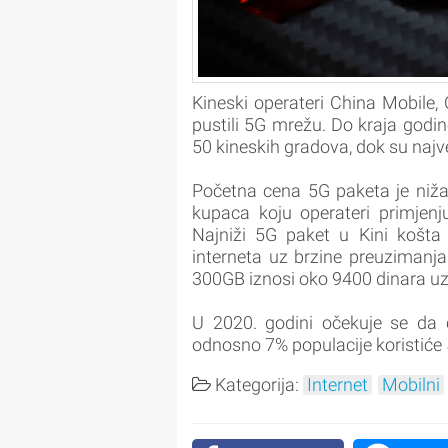
Kineski operateri China Mobile
pustili 5G mrežu. Do kraja godin
50 kineskih gradova, dok su najv
Početna cena 5G paketa je niža 
kupaca koju operateri primjenj
Najniži 5G paket u Kini košta
interneta uz brzine preuzimanj
300GB iznosi oko 9400 dinara uz
U 2020. godini očekuje se da 
odnosno 7% populacije koristiće 
Kategorija:
Internet
Mobilni