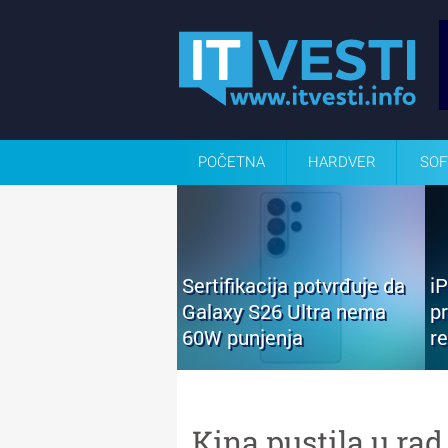
POČETNA
HARDVER
SOF
Sertifikacija potvrđuje da
i
Galaxy S26 Ultra nema
p
60W punjenja
r
Kina pustila u ra