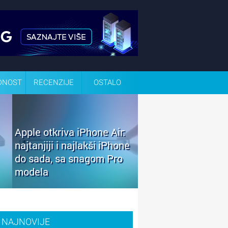
DNOST
RECENZIJE
OSTALO
Apple otkriva iPhone Air:
najtanjiji i najlakši iPhone
do sada, sa snagom Pro
modela
NAJNOVIJE