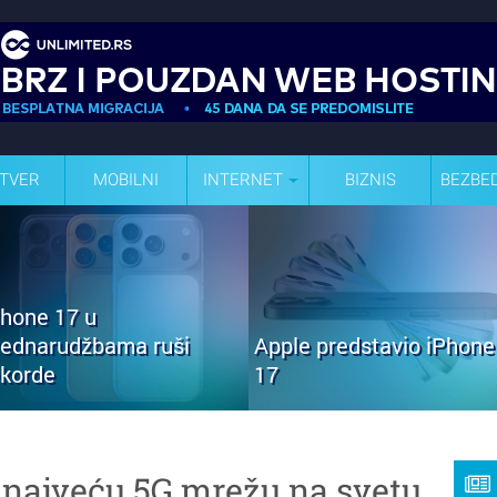
TVER
MOBILNI
INTERNET
BIZNIS
BEZBE
Phone 17 u
rednarudžbama ruši
Apple predstavio iPhone
ekorde
17
d najveću 5G mrežu na svetu