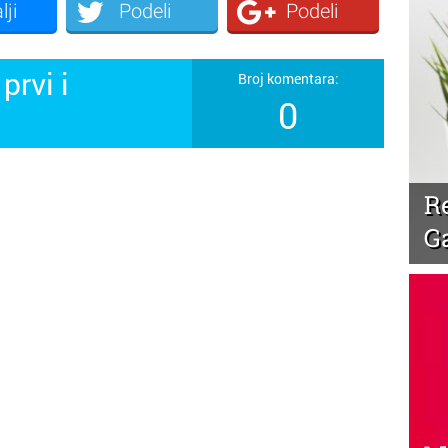
lji
Podeli
Podeli
prvi i
Broj komentara:
0
!
R
G