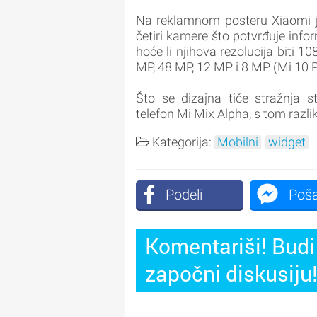
Na reklamnom posteru Xiaomi je 
četiri kamere što potvrđuje info
hoće li njihova rezolucija biti 
MP, 48 MP, 12 MP i 8 MP (Mi 10 P
Što se dizajna tiče stražnja s
telefon Mi Mix Alpha, s tom razl
Kategorija:
Mobilni
widget
Podeli
Poša
Komentariši! Budi 
započni diskusiju