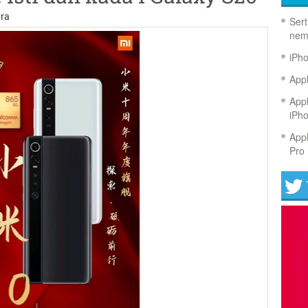
ra
Sert
nem
iPh
Appl
Appl
iPh
Appl
Pro 