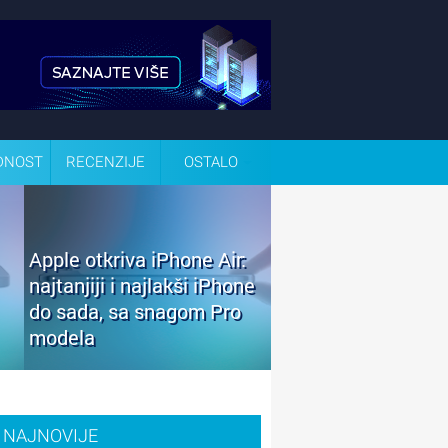
DNOST
RECENZIJE
OSTALO
Apple otkriva iPhone Air:
najtanjiji i najlakši iPhone
do sada, sa snagom Pro
modela
NAJNOVIJE