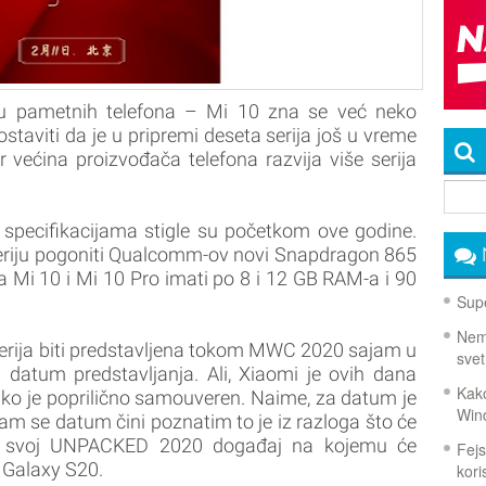
ju pametnih telefona – Mi 10 zna se već neko
ostaviti da je u pripremi deseta serija još u vreme
r većina proizvođača telefona razvija više serija
o specifikacijama stigle su početkom ove godine.
eriju pogoniti Qualcomm-ov novi Snapdragon 865
 Mi 10 i Mi 10 Pro imati po 8 i 12 GB RAM-a i 90
Supe
Nema
serija biti predstavljena tokom MWC 2020 sajam u
svet
n datum predstavljanja. Ali, Xiaomi je ovih dana
Kako
 kako je poprilično samouveren. Naime, za datum je
Win
am se datum čini poznatim to je iz razloga što će
i svoj UNPACKED 2020 događaj na kojemu će
Fejs
e Galaxy S20.
koris