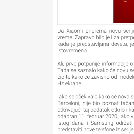
Da Xiaomi priprema novu seri
vreme. Zapravo bilo je i za pretp
kada je predstavljana deveta, je
istovremeno.
Ali, prve potpunije informacije 
Tada se saznalo kako će novu s
čip te kako će zavisno od modela
Hz ekrane.
Iako se očekivalo kako će nova 
Barceloni, nije bio poznat tača
otkrivajući taj podatak otkrio i
odabran 11. februar 2020., ako v
istog dana i Samsung održat
predstaviti nove telefone iz serij