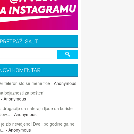
PRETRAŽI SAJT
NOVI KOMENTARI
r teleron sto se mene tice
- Anonymous
 bojaznosti za pošteni
- Anonymous
 drugačije da nateraju ljude da koriste
dow...
- Anonymous
 je zlo nevidjeno! Dve i po godine ga ne
...
- Anonymous