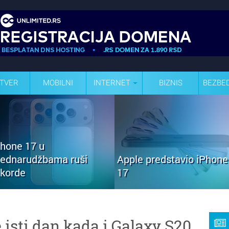
TVER
MOBILNI
INTERNET
BIZNIS
BEZBE
Phone 17 u
rednarudžbama ruši
Apple predstavio iPhone
ekorde
17
 isti dan kada i Galaxy S20