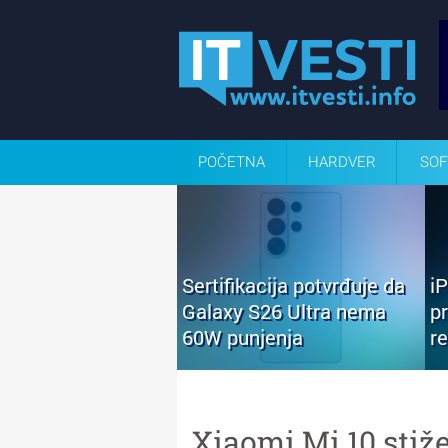
POČETNA
HARDVER
SOF
Sertifikacija potvrđuje da
i
Galaxy S26 Ultra nema
p
60W punjenja
r
Xiaomi Mi 10 stiže