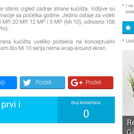
I ne
otkrio izgled zadnje strane kućišta. Vidljive su
podr
rmacije sa početka godine. Jedino ostaje za videti
108 MP, 20 MP, 12 MP i 5 MP (Mi 10), odnosno 108
ro).
Unl
trana kućišta uveliko podseća na konceptualni
ikom što Mi 10 serija nema wrap-around ekran.
lji
Podeli
Podeli
prvi i
Broj komentara:
0
!
R
G