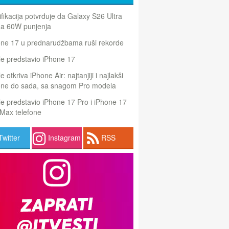
ifikacija potvrđuje da Galaxy S26 Ultra
a 60W punjenja
one 17 u prednarudžbama ruši rekorde
e predstavio iPhone 17
e otkriva iPhone Air: najtanjiji i najlakši
one do sada, sa snagom Pro modela
e predstavio iPhone 17 Pro i iPhone 17
Max telefone
Twitter
Instagram
RSS