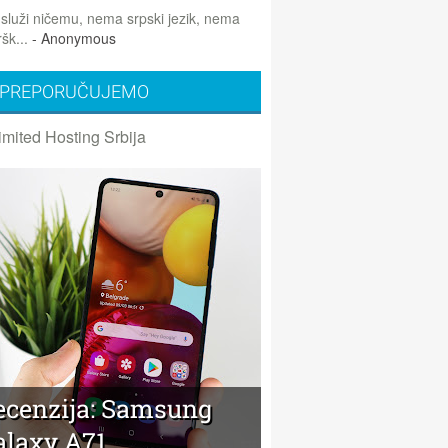
 služi ničemu, nema srpski jezik, nema
šk...
- Anonymous
PREPORUČUJEMO
imited Hosting Srbija
ecenzija: Samsung
alaxy A71