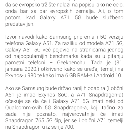
da se evropsko tržište nalazi na popisu, ako ne celo,
onda bar sa par evropskih zemalja. Ali, o tom
potom, kad Galaxy A71 5G bude službeno
predstavljen.
Izvor navodi kako Samsung priprema i 5G verziju
telefona Galaxy A51. Za razliku od modela A71 5G,
Galaxy A51 5G već pojavio na stranicama jednog
od najpopularnijih benchmarka kada su u pitanju
pametni telefoni – Geekbenchu. Tada je (31.
januara 2020.) otkriveno kako se uređaj temelji na
Exynos-u 980 te kako ima 6 GB RAM-a i Android 10.
Ako se Samsung bude držao ranijih odabira (i občni
A51 je imao Exynos SoC, a A71 Snapdragon-a)
očekuje se da će i Galaxy A71 5G imati neki od
Qualcomm-ovih 5G Snapdragon-a, koji tačno za
sada nije poznato, najverovatnije će imati
Snapdragon 765 5G čip, jer se i obični A71 temelji
na Snapdragon-u iz serije 700.