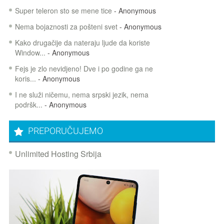
Super teleron sto se mene tice
- Anonymous
Nema bojaznosti za pošteni svet
- Anonymous
Kako drugačije da nateraju ljude da koriste
Window...
- Anonymous
Fejs je zlo nevidjeno! Dve i po godine ga ne
koris...
- Anonymous
I ne služi ničemu, nema srpski jezik, nema
podršk...
- Anonymous
PREPORUČUJEMO
Unlimited Hosting Srbija