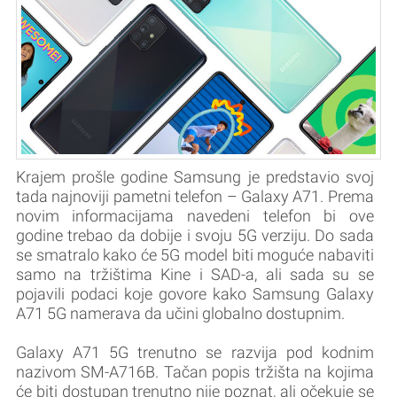
Krajem prošle godine Samsung je predstavio svoj
tada najnoviji pametni telefon – Galaxy A71. Prema
novim informacijama navedeni telefon bi ove
godine trebao da dobije i svoju 5G verziju. Do sada
se smatralo kako će 5G model biti moguće nabaviti
samo na tržištima Kine i SAD-a, ali sada su se
pojavili podaci koje govore kako Samsung Galaxy
A71 5G namerava da učini globalno dostupnim.
Galaxy A71 5G trenutno se razvija pod kodnim
nazivom SM-A716B. Tačan popis tržišta na kojima
će biti dostupan trenutno nije poznat, ali očekuje se