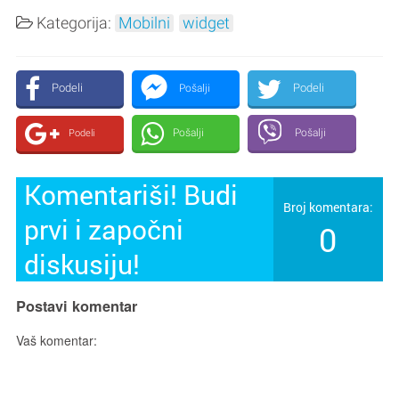
Kategorija:
Mobilni
widget
Podeli
Podeli
Pošalji
Pošalji
Pošalji
Podeli
Komentariši! Budi
Broj komentara:
prvi i započni
0
diskusiju!
Postavi komentar
Vaš komentar: