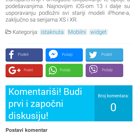
podešavanjima. Najnovijim iOS-om 13 i dalje su
usporavanju podložni svi stariji modeli iPhone-a,
zaključno sa serijama XS i XR.
Kategorija:
istaknuta
Mobilni
widget
Podeli
Podeli
Pošalji
Pošalji
Pošalji
Podeli
Komentariši! Budi
Broj komentara:
prvi i započni
0
diskusiju!
Postavi komentar