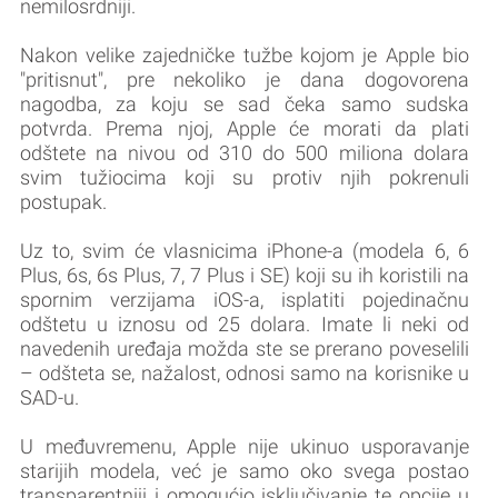
nemilosrdniji.
Nakon velike zajedničke tužbe kojom je Apple bio
"pritisnut", pre nekoliko je dana dogovorena
nagodba, za koju se sad čeka samo sudska
potvrda. Prema njoj, Apple će morati da plati
odštete na nivou od 310 do 500 miliona dolara
svim tužiocima koji su protiv njih pokrenuli
postupak.
Uz to, svim će vlasnicima iPhone-a (modela 6, 6
Plus, 6s, 6s Plus, 7, 7 Plus i SE) koji su ih koristili na
spornim verzijama iOS-a, isplatiti pojedinačnu
odštetu u iznosu od 25 dolara. Imate li neki od
navedenih uređaja možda ste se prerano poveselili
– odšteta se, nažalost, odnosi samo na korisnike u
SAD-u.
U međuvremenu, Apple nije ukinuo usporavanje
starijih modela, već je samo oko svega postao
transparentniji i omogućio isključivanje te opcije u