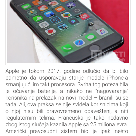
Apple je tokom 2017. godine odlučio da bi bilo
pametno da usporavaju starije modele iPhone-a
smanjujući im takt procesora. Svrha tog poteza bila
je očuvanje baterije, a nikako ne "nagovaranje"
korisnika na prelazak na novi model – branili su se
tada. Ali, ova praksa se nije svidela korisnicima koji
o njoj nisu bili pravovremeno obavešteni, a niti
regulatornim telima. Francuska je tako nedavno
zbog istog slučaja kaznila Apple sa 25 miliona evra.
Američki pravosudni sistem bio je ipak nešto