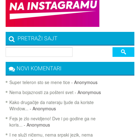
PRETRAŽI SAJT
NOVI KOMENTARI
Super teleron sto se mene tice
- Anonymous
Nema bojaznosti za pošteni svet
- Anonymous
Kako drugačije da nateraju ljude da koriste
Window...
- Anonymous
Fejs je zlo nevidjeno! Dve i po godine ga ne
koris...
- Anonymous
I ne služi ničemu, nema srpski jezik, nema