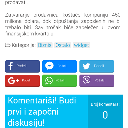
prodavati.
Zatvaranje prodavnica koštaće kompaniju 450
miliona dolara, dok otpuštanja zaposlenih ne bi
trebalo biti. Sav trošak biće zabeležen u ovom
finansijskom kvartalu.
Kategorija:
Biznis
Ostalo
widget
Podeli
Podeli
Pošalji
Pošalji
Pošalji
Podeli
Komentariši! Budi
Broj komentara:
prvi i započni
0
diskusiju!