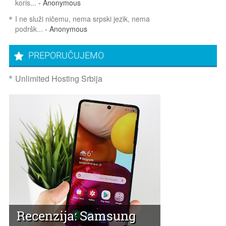
koris...
- Anonymous
I ne služi ničemu, nema srpski jezik, nema
podršk...
- Anonymous
PREPORUČUJEMO
Unlimited Hosting Srbija
Recenzija: Samsung