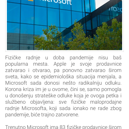
Fizičke radnje u doba pandemije nisu baš
popularna mesta. Apple je svoje prodavnice
zatvarao i otvarao, pa ponovno zatvarao širom
sveta, kako se epidemiološka situacija menjala, a
Microsoft sada donosi nešto radikalniju odluku.
Korona kriza im je u ovome, čini se, samo pomogla
u donošenju strateške odluke koja je ovoga petka i
službeno objavljena: sve fizičke maloprodajne
radnje Microsofta, koji sada ionako ne rade zbog
pandemije, biće trajno zatvorene.
Trenutno Microsoft ima 83 fizičke prodavnice širom