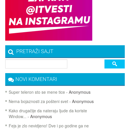
PRETRAŽI SAJT
NOVI KOMENTARI
Super teleron sto se mene tice
- Anonymous
Nema bojaznosti za pošteni svet
- Anonymous
Kako drugačije da nateraju ljude da koriste
Window...
- Anonymous
Fejs je zlo nevidjeno! Dve i po godine ga ne