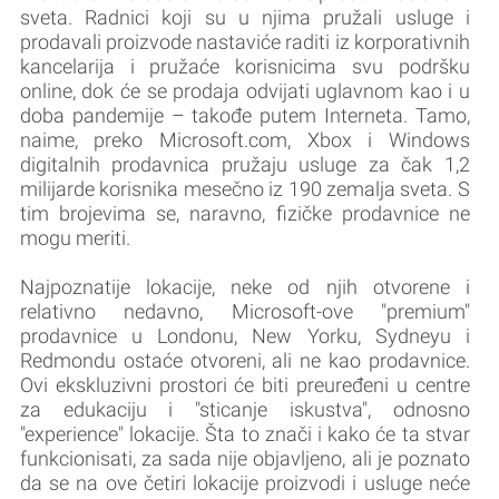
sveta. Radnici koji su u njima pružali usluge i
prodavali proizvode nastaviće raditi iz korporativnih
kancelarija i pružaće korisnicima svu podršku
online, dok će se prodaja odvijati uglavnom kao i u
doba pandemije – takođe putem Interneta. Tamo,
naime, preko Microsoft.com, Xbox i Windows
digitalnih prodavnica pružaju usluge za čak 1,2
milijarde korisnika mesečno iz 190 zemalja sveta. S
tim brojevima se, naravno, fizičke prodavnice ne
mogu meriti.
Najpoznatije lokacije, neke od njih otvorene i
relativno nedavno, Microsoft-ove "premium"
prodavnice u Londonu, New Yorku, Sydneyu i
Redmondu ostaće otvoreni, ali ne kao prodavnice.
Ovi ekskluzivni prostori će biti preuređeni u centre
za edukaciju i "sticanje iskustva", odnosno
"experience" lokacije. Šta to znači i kako će ta stvar
funkcionisati, za sada nije objavljeno, ali je poznato
da se na ove četiri lokacije proizvodi i usluge neće