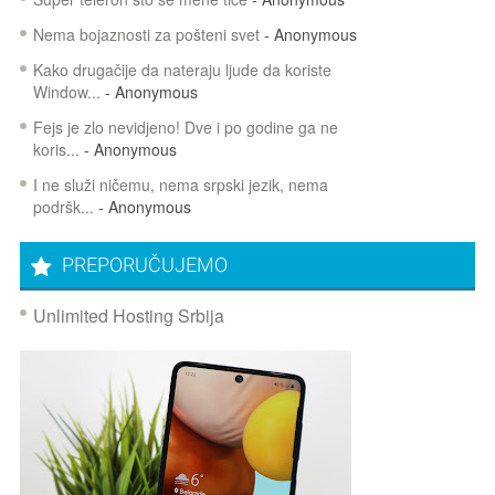
Nema bojaznosti za pošteni svet
- Anonymous
Kako drugačije da nateraju ljude da koriste
Window...
- Anonymous
Fejs je zlo nevidjeno! Dve i po godine ga ne
koris...
- Anonymous
I ne služi ničemu, nema srpski jezik, nema
podršk...
- Anonymous
PREPORUČUJEMO
Unlimited Hosting Srbija