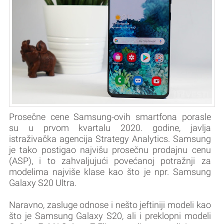
Prosečne cene Samsung-ovih smartfona porasle
su u prvom kvartalu 2020. godine, javlja
istraživačka agencija Strategy Analytics. Samsung
je tako postigao najvišu prosečnu prodajnu cenu
(ASP), i to zahvaljujući povećanoj potražnji za
modelima najviše klase kao što je npr. Samsung
Galaxy S20 Ultra.
Naravno, zasluge odnose i nešto jeftiniji modeli kao
što je Samsung Galaxy S20, ali i preklopni modeli