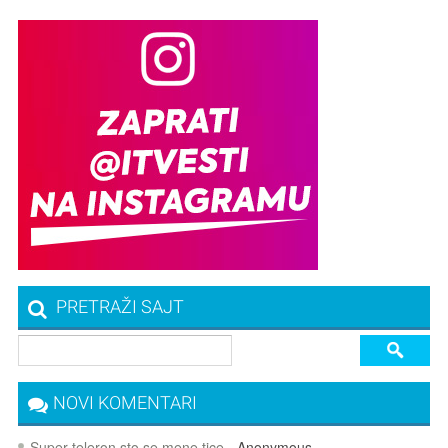
PRETRAŽI SAJT
NOVI KOMENTARI
Super teleron sto se mene tice
- Anonymous