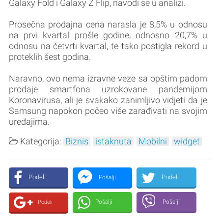
Galaxy Fold i Galaxy Z Flip, navodi se u analizi.
Prosečna prodajna cena narasla je 8,5% u odnosu
na prvi kvartal prošle godine, odnosno 20,7% u
odnosu na četvrti kvartal, te tako postigla rekord u
proteklih šest godina.
Naravno, ovo nema izravne veze sa opštim padom
prodaje smartfona uzrokovane pandemijom
Koronavirusa, ali je svakako zanimljivo vidjeti da je
Samsung napokon počeo više zarađivati na svojim
uređajima.
Kategorija:
Biznis
istaknuta
Mobilni
widget
Podeli
Podeli
Pošalji
Pošalji
Pošalji
Podeli