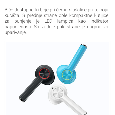
Biće dostupne tri boje pri čemu slušalice prate boju
kućišta. S prednje strane oble kompaktne kutijice
za punjenje je LED lampica kao indikator
napunjenosti. Sa zadnje pak strane je dugme za
uparivanje.