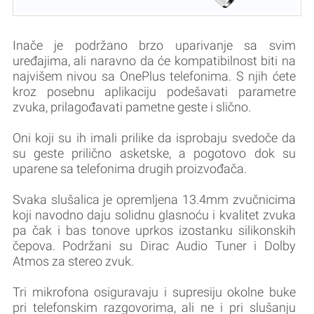
Inače je podržano brzo uparivanje sa svim
uređajima, ali naravno da će kompatibilnost biti na
najvišem nivou sa OnePlus telefonima. S njih ćete
kroz posebnu aplikaciju podešavati parametre
zvuka, prilagođavati pametne geste i slično.
Oni koji su ih imali prilike da isprobaju svedoče da
su geste prilično asketske, a pogotovo dok su
uparene sa telefonima drugih proizvođača.
Svaka slušalica je opremljena 13.4mm zvučnicima
koji navodno daju solidnu glasnoću i kvalitet zvuka
pa čak i bas tonove uprkos izostanku silikonskih
čepova. Podržani su Dirac Audio Tuner i Dolby
Atmos za stereo zvuk.
Tri mikrofona osiguravaju i supresiju okolne buke
pri telefonskim razgovorima, ali ne i pri slušanju