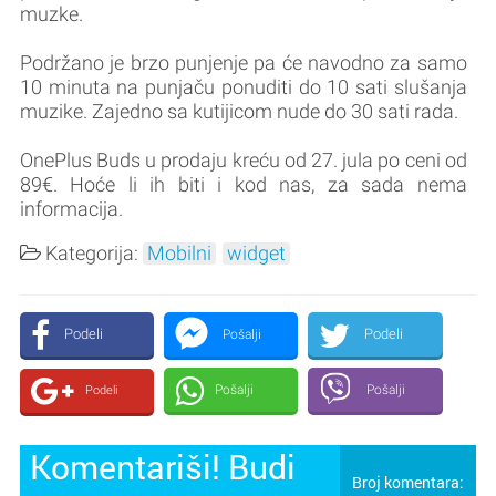
muzke.
Podržano je brzo punjenje pa će navodno za samo
10 minuta na punjaču ponuditi do 10 sati slušanja
muzike. Zajedno sa kutijicom nude do 30 sati rada.
OnePlus Buds u prodaju kreću od 27. jula po ceni od
89€. Hoće li ih biti i kod nas, za sada nema
informacija.
Kategorija:
Mobilni
widget
Podeli
Podeli
Pošalji
Pošalji
Pošalji
Podeli
Komentariši! Budi
Broj komentara: