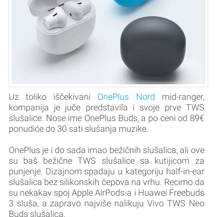
Uz toliko iščekivani
OnePlus Nord
mid-ranger,
kompanija je juče predstavila i svoje prve TWS
slušalice. Nose ime OnePlus Buds, a po ceni od 89€
ponudiće do 30 sati slušanja muzike.
OnePlus je i do sada imao bežičnih slušalica, ali ove
su baš bežične TWS slušalice sa kutijicom za
punjenje. Dizajnom spadaju u kategoriju half-in-ear
slušalica bez silikonskih čepova na vrhu. Recimo da
su nekakav spoj Apple AirPods-a i Huawei Freebuds
3 sluša, a zapravo najviše nalikuju Vivo TWS Neo
Buds slušalica.