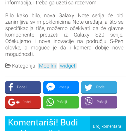
informacija, i treba ga uzeti sa rezervom.
Bilo kako bilo, nova Galaxy Note serija će biti
zanimljiva svim poklonicima Note uređaja, a što se
specifikacija tiče, možemo očekivati da će glavne
komponente preuzeti iz Galaxy S20 serije.
Očekujemo i nove inovacije na području S-Pen
olovke, a moguće je da i kamera dobije nove
mogućnosti.
Kategorija:
Mobilni
widget
Podeli
Podeli
Pošalji
Pošalji
Pošalji
Podeli
Komentariši! Budi
Broj komentara: