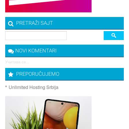
PRETRAŽI SAJT
NOVI KOMENTARI
Учитава се...
PREPORUČUJEMO
Unlimited Hosting Srbija