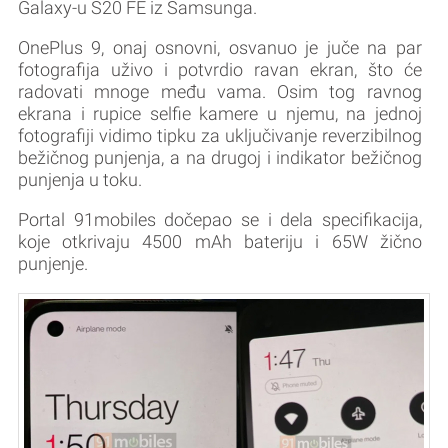
Galaxy-u S20 FE iz Samsunga.
OnePlus 9, onaj osnovni, osvanuo je juče na par
fotografija uživo i potvrdio ravan ekran, što će
radovati mnoge među vama. Osim tog ravnog
ekrana i rupice selfie kamere u njemu, na jednoj
fotografiji vidimo tipku za uključivanje reverzibilnog
bežičnog punjenja, a na drugoj i indikator bežičnog
punjenja u toku.
Portal 91mobiles dočepao se i dela specifikacija,
koje otkrivaju 4500 mAh bateriju i 65W žično
punjenje.