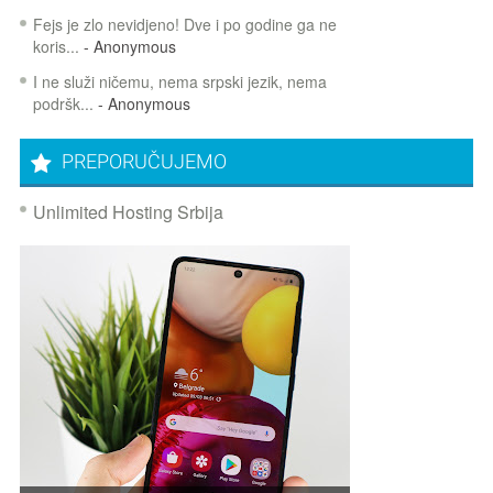
Fejs je zlo nevidjeno! Dve i po godine ga ne
koris...
- Anonymous
I ne služi ničemu, nema srpski jezik, nema
podršk...
- Anonymous
PREPORUČUJEMO
Unlimited Hosting Srbija