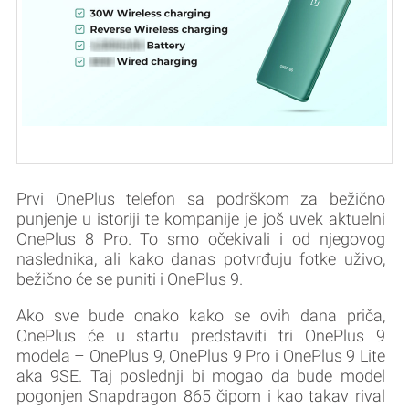
Prvi OnePlus telefon sa podrškom za bežično
punjenje u istoriji te kompanije je još uvek aktuelni
OnePlus 8 Pro. To smo očekivali i od njegovog
naslednika, ali kako danas potvrđuju fotke uživo,
bežično će se puniti i OnePlus 9.
Ako sve bude onako kako se ovih dana priča,
OnePlus će u startu predstaviti tri OnePlus 9
modela – OnePlus 9, OnePlus 9 Pro i OnePlus 9 Lite
aka 9SE. Taj poslednji bi mogao da bude model
pogonjen Snapdragon 865 čipom i kao takav rival