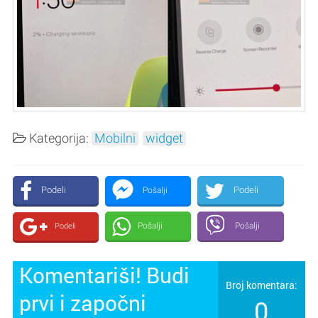
Kategorija:
Mobilni
widget
Podeli
Podeli
Pošalji
Pošalji
Pošalji
Podeli
Komentariši! Budi
Broj komentara:
prvi i započni
0