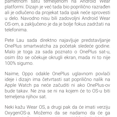
pametnom satu temeljenom na Android Wear
platformi. Dizajn je već tada bio poprilično razrađen
ali je odlučeno da projekat tada ipak neće sprovesti
u delo. Navodno nisu bili zadovoljni Android Wear
OS-om, a zaključeno je da je bolje fokus zadržati na
telefonima.
Pete Lau sada direktno najavljuje predstavljanje
OnePlus smartwatcha za početak sledeće godine.
Malo je toga za sada poznato o OnePlus sat-u,
osim što se očekuje okrugli ekran, mada ni to nije
100% sigurno.
Naime, Oppo odakle OnePlus uglavnom povlači
ideje i dizajn ima četvrtasti sat poprilično nalik na
Apple Watch pa neće začuditi ni ako OnePlus-ov
bude takav. Ne zna se ni na kojem će to OS-u biti
temeljena njihov sat.
Neki kažu Wear OS, a drugi pak da će imati verziju
OxygenOS-a. Možemo da se nadamo da će ga