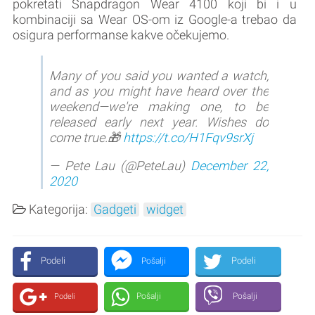
pokretati Snapdragon Wear 4100 koji bi i u
kombinaciji sa Wear OS-om iz Google-a trebao da
osigura performanse kakve očekujemo.
Many of you said you wanted a watch,
and as you might have heard over the
weekend—we're making one, to be
released early next year. Wishes do
come true.🎁
https://t.co/H1Fqv9srXj
— Pete Lau (@PeteLau)
December 22,
2020
Kategorija:
Gadgeti
widget
Podeli
Podeli
Pošalji
Pošalji
Pošalji
Podeli