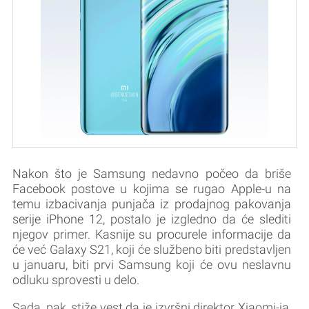
Nakon što je Samsung nedavno počeo da briše
Facebook postove u kojima se rugao Apple-u na
temu izbacivanja punjača iz prodajnog pakovanja
serije iPhone 12, postalo je izgledno da će slediti
njegov primer. Kasnije su procurele informacije da
će već Galaxy S21, koji će službeno biti predstavljen
u januaru, biti prvi Samsung koji će ovu neslavnu
odluku sprovesti u delo.
Sada, pak, stiže vest da je izvršni direktor Xiaomi-ja,