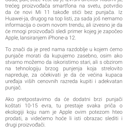
trećeg proizvođača smartfona na svetu, potvrdio
da će novi Mi 11 takođe stići bez punjača. Iz
Huawei-ja, drugog na top listi, za sada još nemamo
informacija o ovom novom trendu, ali izvesno je da
će mnogi proizvođači sledi primer kojeg je započeo
Apple, lansiranjem iPhone-a 12.
To znači da je pred nama razdoblje u kojem ćemo
punjače morati da kupujemo zasebno, osim ako
stvarno možemo da iskoristimo stari, ali s obzirom
na tehnologiju brzog punjenja koja strelovito
napreduje, za očekivati je da će većina kupaca
uređaja viših cenovnih razreda kupiti i adekvatan
punjač.
Ako pretpostavimo da će dodatni brzi punjači
koštati 10-15 evra, tu prestaje svaka priča o
ekologiji koju nam je Apple ovim potezom hteo
prodati, a videćemo hoće li isti obrazac slediti i
drugi proizvođači.