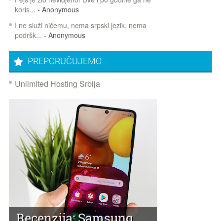
koris...
- Anonymous
I ne služi ničemu, nema srpski jezik, nema
podršk...
- Anonymous
PREPORUČUJEMO
Unlimited Hosting Srbija
Recenzija: Samsung