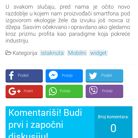
U svakom slučaju, pred nama je očito novo
razdoblje u kojem nam proizvođači smartfona pod
izgovorom ekologije žele da izvuku još novca iz
džepa. Sasvim očekivano i opravdano ako gledamo
kroz prizmu profita kao paradigme koja pokreće
industriju.
Kategorija:
istaknuta
Mobilni
widget
Podeli
Podeli
Pošalji
Pošalji
Pošalji
Podeli
Komentariši! Budi
Broj komentara:
prvi i započni
0
diskusiju!