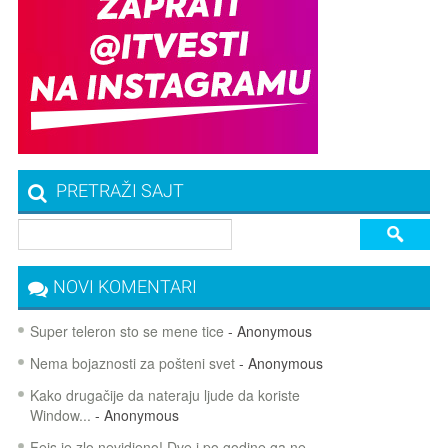
PRETRAŽI SAJT
NOVI KOMENTARI
Super teleron sto se mene tice
- Anonymous
Nema bojaznosti za pošteni svet
- Anonymous
Kako drugačije da nateraju ljude da koriste
Window...
- Anonymous
Fejs je zlo nevidjeno! Dve i po godine ga ne