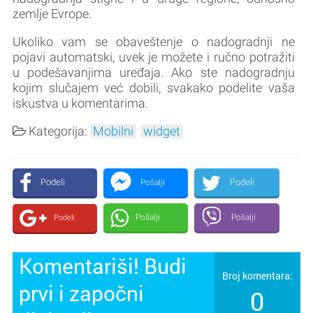
zemlje Evrope.
Ukoliko vam se obaveštenje o nadogradnji ne
pojavi automatski, uvek je možete i ručno potražiti
u podešavanjima uređaja. Ako ste nadogradnju
kojim slučajem već dobili, svakako podelite vaša
iskustva u komentarima.
Kategorija:
Mobilni
widget
Podeli
Podeli
Pošalji
Pošalji
Pošalji
Podeli
Komentariši! Budi
Broj komentara:
prvi i započni
0