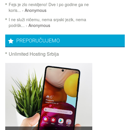
Fejs je zlo nevidjeno! Dve i po godine ga ne
koris...
- Anonymous
I ne služi ničemu, nema srpski jezik, nema
podršk...
- Anonymous
PREPORUČUJEMO
Unlimited Hosting Srbija