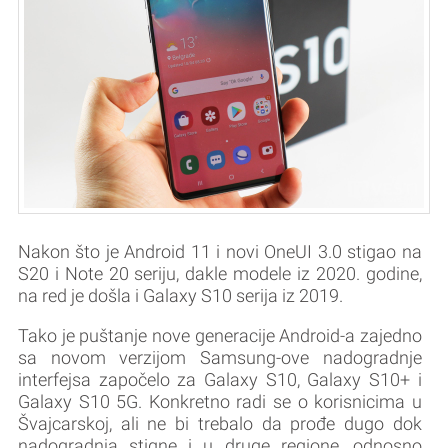
Nakon što je Android 11 i novi OneUI 3.0 stigao na
S20 i Note 20 seriju, dakle modele iz 2020. godine,
na red je došla i Galaxy S10 serija iz 2019.
Tako je puštanje nove generacije Android-a zajedno
sa novom verzijom Samsung-ove nadogradnje
interfejsa započelo za Galaxy S10, Galaxy S10+ i
Galaxy S10 5G. Konkretno radi se o korisnicima u
Švajcarskoj, ali ne bi trebalo da prođe dugo dok
nadogradnja stigne i u druge regione, odnosno