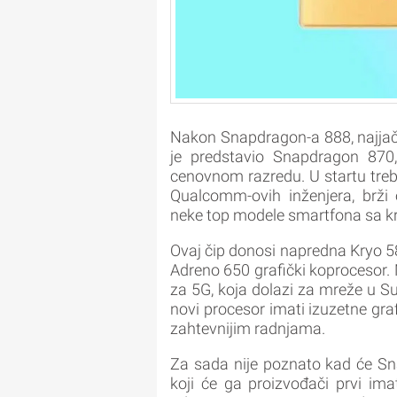
Nakon Snapdragon-a 888, najja
je predstavio Snapdragon 870
cenovnom razredu. U startu tre
Qualcomm-ovih inženjera, brži
neke top modele smartfona sa kr
Ovaj čip donosi napredna Kryo 585
Adreno 650 grafički koprocesor.
za 5G, koja dolazi za mreže u 
novi procesor imati izuzetne gra
zahtevnijim radnjama.
Za sada nije poznato kad će Sn
koji će ga proizvođači prvi imat