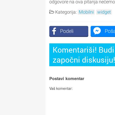
odgovore na ova pitanja nećemo
Kategorija:
Mobilni
widget
Podeli
Poša
Komentariši! Budi 
započni diskusiju
Postavi komentar
Vaš komentar: