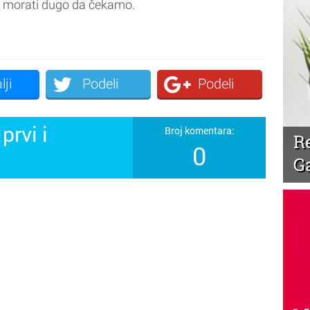
 morati dugo da čekamo.
lji
Podeli
Podeli
prvi i
Broj komentara:
R
0
!
G