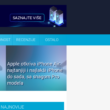
DNOST
RECENZIJE
OSTALO
Apple otkriva iPhone Air:
najtanjiji i najlakši iPhone
do sada, sa snagom Pro
modela
NAJNOVIJE