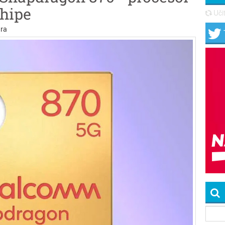
shipe
Učit
ra