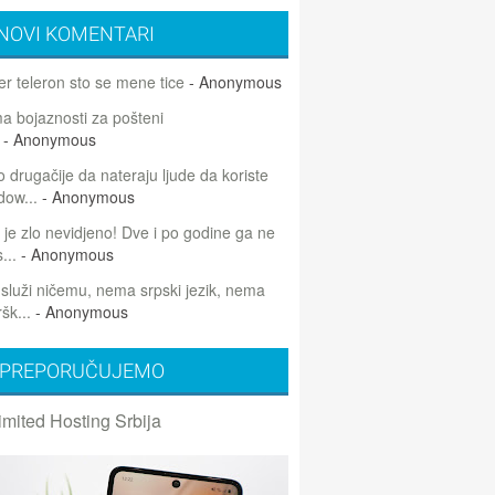
NOVI KOMENTARI
r teleron sto se mene tice
- Anonymous
 bojaznosti za pošteni
- Anonymous
 drugačije da nateraju ljude da koriste
dow...
- Anonymous
 je zlo nevidjeno! Dve i po godine ga ne
...
- Anonymous
 služi ničemu, nema srpski jezik, nema
šk...
- Anonymous
PREPORUČUJEMO
imited Hosting Srbija