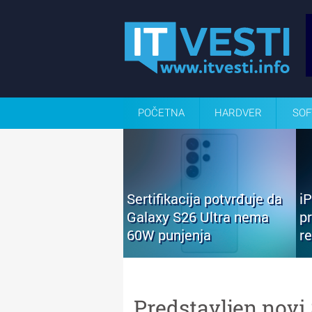
POČETNA
HARDVER
SOF
Sertifikacija potvrđuje da
i
Galaxy S26 Ultra nema
p
60W punjenja
r
Predstavljen novi