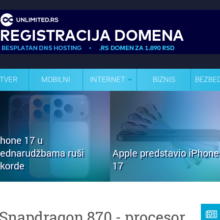
TVER
MOBILNI
INTERNET
BIZNIS
BEZBE
Phone 17 u
rednarudžbama ruši
Apple predstavio iPhone
ekorde
17
 Snapdragon 870 - procesor