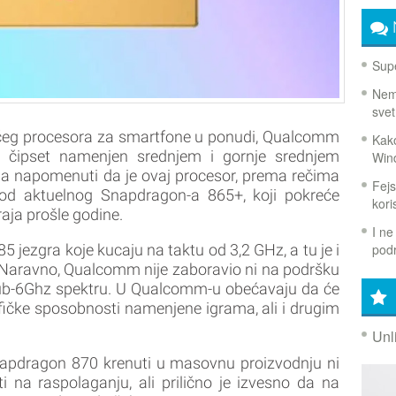
Supe
Nema
svet
čeg procesora za smartfone u ponudi, Qualcomm
Kako
, čipset namenjen srednjem i gornje srednjem
Win
ba napomenuti da je ovaj procesor, prema rečima
Fejs
 od aktuelnog Snapdragon-a 865+, koji pokreće
koris
aja prošle godine.
I ne
podr
 jezgra koje kucaju na taktu od 3,2 GHz, a tu je i
 Naravno, Qualcomm nije zaboravio ni na podršku
Sub-6Ghz spektru. U Qualcomm-u obećavaju da će
fičke sposobnosti namenjene igrama, ali i drugim
Unl
apdragon 870 krenuti u masovnu proizvodnju ni
i na raspolaganju, ali prilično je izvesno da na