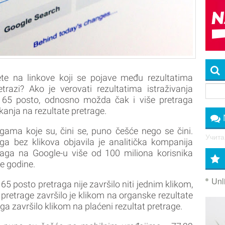
nete na linkove koji se pojave među rezultatima
trazi? Ako je verovati rezultatima istraživanja
o 65 posto, odnosno možda čak i više pretraga
anja na rezultate pretrage.
ragama koje su, čini se, puno češće nego se čini.
Учитав
ga bez klikova objavila je analitička kompanija
aga na Google-u više od 100 miliona korisnika
e godine.
Unl
5 posto pretraga nije završilo niti jednim klikom,
 pretrage završilo je klikom na organske rezultate
aga završilo klikom na plaćeni rezultat pretrage.