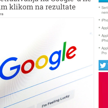
nim klikom na rezultate
Sert
nem
ra
iPh
Appl
Appl
iPh
Appl
Pro 