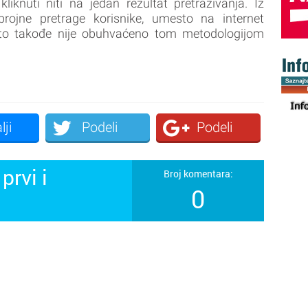
iknuti niti na jedan rezultat pretraživanja. Iz
rojne pretrage korisnike, umesto na internet
 što takođe nije obuhvaćeno tom metodologijom
lji
Podeli
Podeli
prvi i
Broj komentara:
0
!