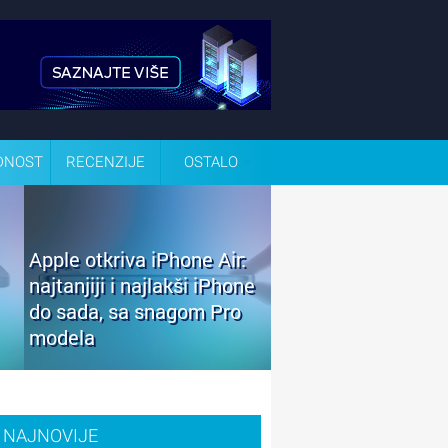
DNOST
RECENZIJE
OSTALO
Apple otkriva iPhone Air:
najtanjiji i najlakši iPhone
do sada, sa snagom Pro
modela
NAJNOVIJE