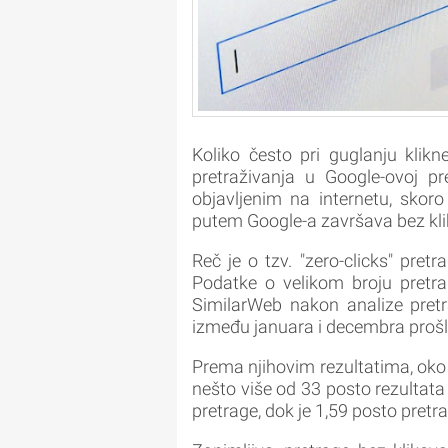
Koliko često pri guglanju klik
pretraživanja u Google-ovoj pre
objavljenim na internetu, skor
putem Google-a završava bez klik
Reč je o tzv. "zero-clicks" pret
Podatke o velikom broju pretra
SimilarWeb nakon analize pretr
između januara i decembra prošl
Prema njihovim rezultatima, oko 6
nešto više od 33 posto rezultata
pretrage, dok je 1,59 posto pretr