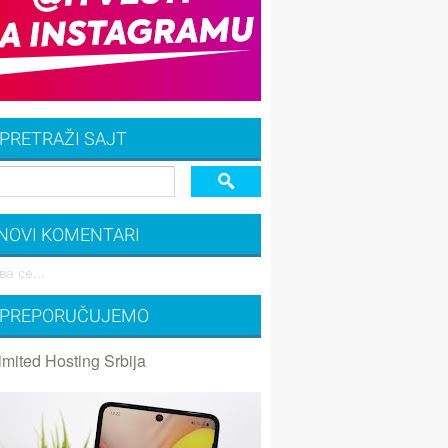
PRETRAŽI SAJT
NOVI KOMENTARI
а се...
PREPORUČUJEMO
imited Hosting Srbija