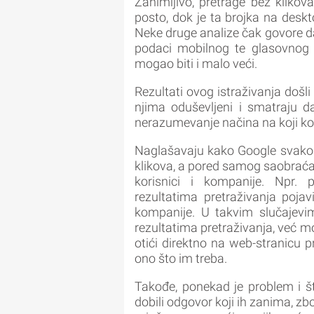
Zanimljivo, pretrage bez kliko
posto, dok je ta brojka na desk
Neke druge analize čak govore da s
podaci mobilnog te glasovnog p
mogao biti i malo veći.
Rezultati ovog istraživanja došli
njima oduševljeni i smatraju d
nerazumevanje načina na koji kor
Naglašavaju kako Google svakog
klikova, a pored samog saobraćaj
korisnici i kompanije. Npr. 
rezultatima pretraživanja pojav
kompanije. U takvim slučajevi
rezultatima pretraživanja, već mog
otići direktno na web-stranicu p
ono što im treba.
Takođe, ponekad je problem i što
dobili odgovor koji ih zanima, zbo