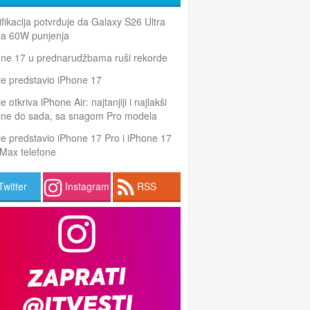
ifikacija potvrđuje da Galaxy S26 Ultra
a 60W punjenja
one 17 u prednarudžbama ruši rekorde
e predstavio iPhone 17
e otkriva iPhone Air: najtanjiji i najlakši
one do sada, sa snagom Pro modela
e predstavio iPhone 17 Pro i iPhone 17
Max telefone
Twitter
Instagram
RSS