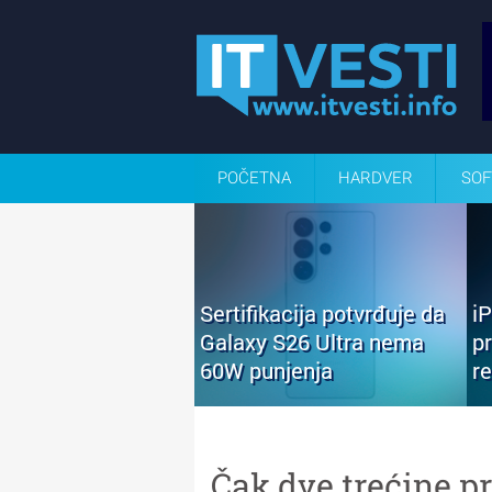
POČETNA
HARDVER
SOF
Sertifikacija potvrđuje da
i
Galaxy S26 Ultra nema
p
60W punjenja
r
Čak dve trećine p