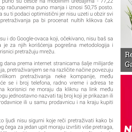
va puno su češće na mobilnim uređajima - 77,22
top računaeima puno manja i iznosi 50,75 posto.
u ti podaci optimistični jer nisu uzeti u obzir svi
retraživanja pa bi procenat nultih klikova čak
 su i do Google-ovaca koji, očekivano, nisu baš sa
a je za njih korišćenja pogrešna metodologija i
isnici pretražuju mrežu.
R
G
 dana prema internet stranicama šalje milijarde
a, pretraživanjem se na različite načine povezuju
prilikom pretraživanja neke kompanije, među
iće se i broj telefona, radno vreme i adresa te
ma korisnici ne moraju da kliknu na link među
u jednostavno nazvati taj broj koji je prikazan ili
rodavnice ili u samu prodavnicu i na kraju kupiti
 ljudi nisu sigurni koje reči pretraživati kako bi
g čega za jedan upit moraju izvršiti više pretraga,