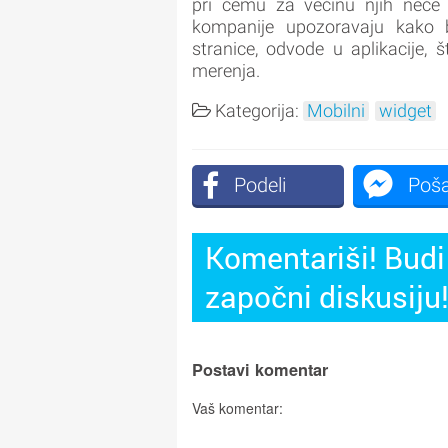
pri čemu za većinu njih neće kl
kompanije upozoravaju kako b
stranice, odvode u aplikacije,
merenja.
Kategorija:
Mobilni
widget
Podeli
Poša
Komentariši! Budi 
započni diskusiju
Postavi komentar
Vaš komentar: