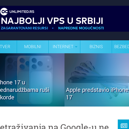
TVER
MOBILNI
INTERNET
BIZNIS
BEZBE
Phone 17 u
rednarudžbama ruši
Apple predstavio iPhone
ekorde
17
retraživanja na Google-u ne