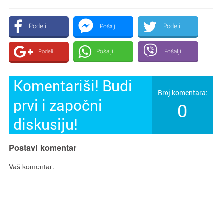
Podeli
Podeli
Pošalji
Pošalji
Pošalji
Podeli
Komentariši! Budi
Broj komentara:
prvi i započni
0
diskusiju!
Postavi komentar
Vaš komentar: