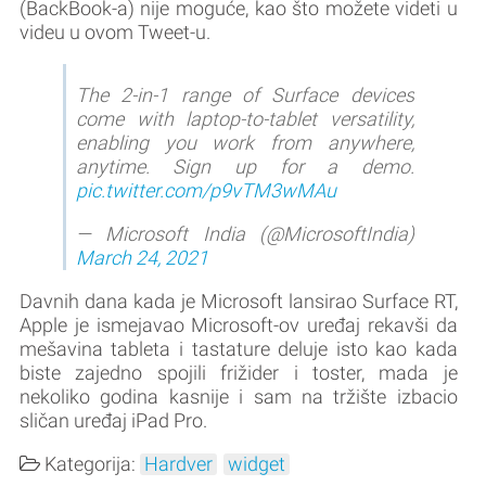
(BackBook-a) nije moguće, kao što možete videti u
videu u ovom Tweet-u.
The 2-in-1 range of Surface devices
come with laptop-to-tablet versatility,
enabling you work from anywhere,
anytime. Sign up for a demo.
pic.twitter.com/p9vTM3wMAu
— Microsoft India (@MicrosoftIndia)
March 24, 2021
Davnih dana kada je Microsoft lansirao Surface RT,
Apple je ismejavao Microsoft-ov uređaj rekavši da
mešavina tableta i tastature deluje isto kao kada
biste zajedno spojili frižider i toster, mada je
nekoliko godina kasnije i sam na tržište izbacio
sličan uređaj iPad Pro.
Kategorija:
Hardver
widget