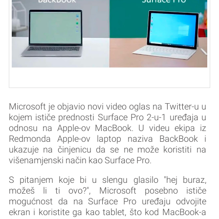
Microsoft je objavio novi video oglas na Twitter-u u
kojem ističe prednosti Surface Pro 2-u-1 uređaja u
odnosu na Apple-ov MacBook. U videu ekipa iz
Redmonda Apple-ov laptop naziva BackBook i
ukazuje na činjenicu da se ne može koristiti na
višenamjenski način kao Surface Pro.
S pitanjem koje bi u slengu glasilo "hej buraz,
možeš li ti ovo?", Microsoft posebno ističe
mogućnost da na Surface Pro uređaju odvojite
ekran i koristite ga kao tablet, što kod MacBook-a