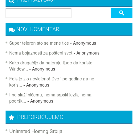
NOVI KOMENTARI
Super teleron sto se mene tice
- Anonymous
Nema bojaznosti za pošteni svet
- Anonymous
Kako drugačije da nateraju ljude da koriste
Window...
- Anonymous
Fejs je zlo nevidjeno! Dve i po godine ga ne
koris...
- Anonymous
I ne služi ničemu, nema srpski jezik, nema
podršk...
- Anonymous
PREPORUČUJEMO
Unlimited Hosting Srbija