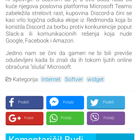
kuće njegova poslovna platforma Microsoft Teams
zabeležila strelovit rast, kupovina Discord-a čini se
kao vrlo logična odluka ekipe iz Redmonda koja bi
koristila Discord za borbu protiv konkurencije poput
Slack-a ili komunikacionih rešenja koja nude
Google, Facebook i Amazon.
Jedino nam se čini da gameri ne bi bili previše
oduševljeni kada bi znali da ih tokom ljutih online
obračuna "sluša" Microsoft.
Kategorija:
Internet
Softver
widget
Podeli
Podeli
Pošalji
Pošalji
Pošalji
Podeli
Komentariši! Budi