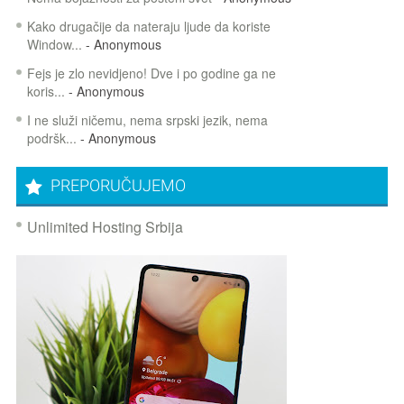
Kako drugačije da nateraju ljude da koriste
Window...
- Anonymous
Fejs je zlo nevidjeno! Dve i po godine ga ne
koris...
- Anonymous
I ne služi ničemu, nema srpski jezik, nema
podršk...
- Anonymous
PREPORUČUJEMO
Unlimited Hosting Srbija