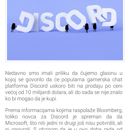
Nedavno smo imali priliku da čujemo glasinu u
kojoj se govorilo da će popularna gamerska chat
platforma Discord uskoro biti na prodaju po ceni
većoj od 10 milijardi dolara, ali do sada se nije znalo
ko bi mogao da je kupi.
Prema informacijama kojima raspolaže Bloomberg,
toliko novca za Discord je spreman da da
Microsoft, što niti jedni ni drugi još nisu potvrdili, ali
ni opovrgli. S obzirom da je u ovo doba rada od