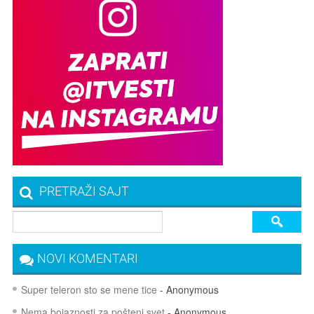
PRETRAŽI SAJT
NOVI KOMENTARI
Super teleron sto se mene tice
- Anonymous
Nema bojaznosti za pošteni svet
- Anonymous